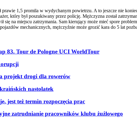
iał prawie 1,5 promila w wydychanym powietrzu. A to jeszcze nie kon
ażer, który był poszukiwany przez policję. Mężczyzna został zatrzym
wił się na miejscu zatrzymania. Sam kierujący może mieć spore probl
pojazdów mechanicznych, mężczyźnie może grozić kara do 5 lat pozba
tap 83. Tour de Pologne UCI WorldTour
korupcji
a projekt drogi dla rowerów
kraińskich nastolatek
, jest też termin rozpoczęcia prac
kcyjne zatrudnianie pracowników klubu żużlowego