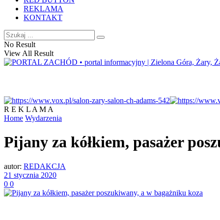
REKLAMA
KONTAKT
No Result
View All Result
R E K L A M A
Home
Wydarzenia
Pijany za kółkiem, pasażer pos
autor:
REDAKCJA
21 stycznia 2020
0
0