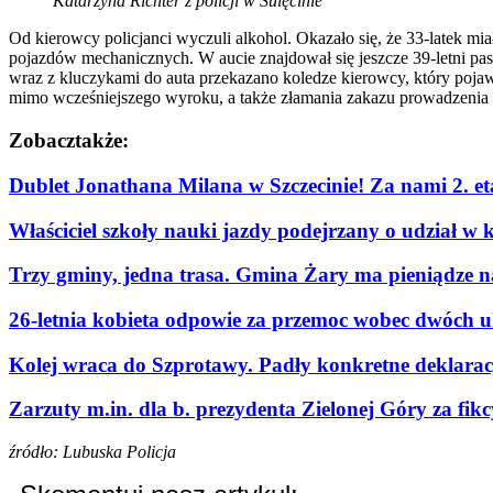
Katarzyna Richter z policji w Sulęcinie
Od kierowcy policjanci wyczuli alkohol. Okazało się, że 33-latek m
pojazdów mechanicznych. W aucie znajdował się jeszcze 39-letni pas
wraz z kluczykami do auta przekazano koledze kierowcy, który poja
mimo wcześniejszego wyroku, a także złamania zakazu prowadzenia 
Zobacz
także:
Dublet Jonathana Milana w Szczecinie! Za nami 2. e
Właściciel szkoły nauki jazdy podejrzany o udział w 
Trzy gminy, jedna trasa. Gmina Żary ma pieniądze n
26-letnia kobieta odpowie za przemoc wobec dwóch u
Kolej wraca do Szprotawy. Padły konkretne deklaracje
Zarzuty m.in. dla b. prezydenta Zielonej Góry za fi
źródło: Lubuska Policja