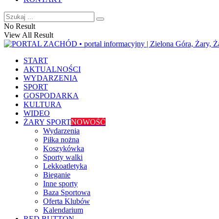
No Result
View All Result
START
AKTUALNOŚCI
WYDARZENIA
SPORT
GOSPODARKA
KULTURA
WIDEO
ŻARY SPORT
NOWOŚĆ
Wydarzenia
Piłka nożna
Koszykówka
Sporty walki
Lekkoatletyka
Bieganie
Inne sporty
Baza Sportowa
Oferta Klubów
Kalendarium
RED BUTTON