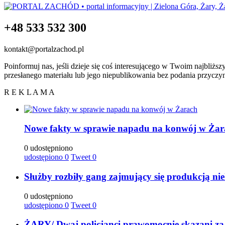
+48 533 532 300
kontakt@portalzachod.pl
Poinformuj nas, jeśli dzieje się coś interesującego w Twoim najbliżs
przesłanego materiału lub jego niepublikowania bez podania przyczy
R E K L A M A
Nowe fakty w sprawie napadu na konwój w Żar
0 udostępniono
udostępiono
0
Tweet
0
Służby rozbiły gang zajmujący się produkcją ni
0 udostępniono
udostępiono
0
Tweet
0
ŻARY/ Dwaj policjanci prawomocnie skazani za