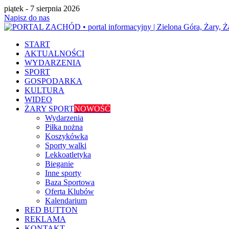
piątek - 7 sierpnia 2026
Napisz do nas
START
AKTUALNOŚCI
WYDARZENIA
SPORT
GOSPODARKA
KULTURA
WIDEO
ŻARY SPORT
NOWOŚĆ
Wydarzenia
Piłka nożna
Koszykówka
Sporty walki
Lekkoatletyka
Bieganie
Inne sporty
Baza Sportowa
Oferta Klubów
Kalendarium
RED BUTTON
REKLAMA
KONTAKT