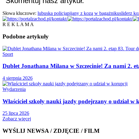
Skomentuj nasz artykuł:
Słowa kluczowe:
lubuska policja
pijany z kozą w bagażniku
slider
z ko
R E K L A M A
Podobne
artykuły
Sport
Dublet Jonathana Milana w Szczecinie! Za nami 2. e
4 sierpnia 2026
Wydarzenia
Właściciel szkoły nauki jazdy podejrzany o udział w 
25 lipca 2026
Zobacz więcej
WYŚLIJ NEWSA / ZDJĘCIE / FILM