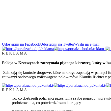
Udostępnij na Facebook
Udostępnij na Twitter
Wyślij na e-mail
R E K L A M A
Policja w Krzeszycach zatrzymała pijanego kierowcę, który w bag
-Zdarzają się kontrole drogowe, które na długo zapadają w pamięci fu
zauważył osobowego volkswagena polo – mówi Klaudia Richter z poli
R E K L A M A
To, co dostrzegli policjanci przez tylną szybę pojazdu, wpra
podróżowania, co potwierdził sam kierujący