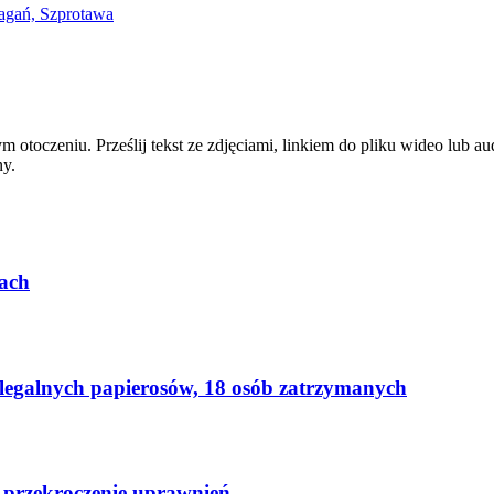
zym otoczeniu. Prześlij tekst ze zdjęciami, linkiem do pliku wideo lub
ny.
ach
elegalnych papierosów, 18 osób zatrzymanych
 przekroczenie uprawnień