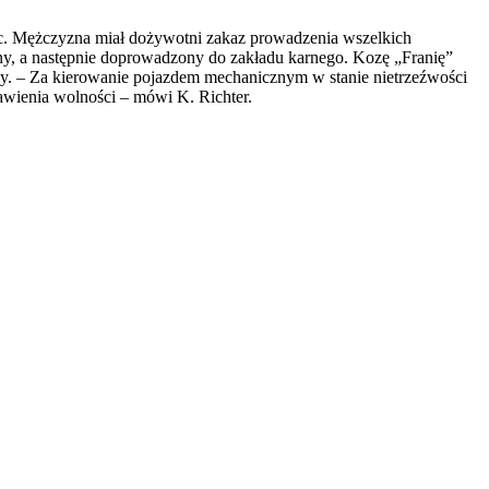
iec. Mężczyzna miał dożywotni zakaz prowadzenia wszelkich
any, a następnie doprowadzony do zakładu karnego. Kozę „Franię”
emy. – Za kierowanie pojazdem mechanicznym w stanie nietrzeźwości
wienia wolności – mówi K. Richter.