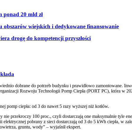
 ponad 20 mld zł
ju obszarów wiejskich i dedykowane finansowanie
era drogę do kompetencji przyszłości
dkłada
dpowiednio dobrane do potrzeb budynku i prawidłowo zamontowane. Inwe
j Organizacji Rozwoju Technologii Pomp Ciepła (PORT PC), która w 2
nej pomp ciepła: od 3 do nawet 5 razy wyższej niż kotłów.
nie przekroczy 100 proc., czyli dostarczają one maksymalnie tyle ener
 elektrycznej pobrany z sieci dostarczają od 3 do 5 kWh ciepła, w zal
wietrza, gruntu, wody” – wyjaśnił ekspert.