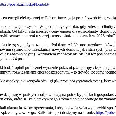
n energii elektrycznej w Polsce, inwestycja potrafi zwrócić się w ciąg
z bardziej korzystne. W lipcu ubiegłego roku, gdy zniesiono limity zuż
hunkach. Od kilkunastu miesięcy ceny energii dla gospodarstw domowyc
Motyki, sytuacja na rynku sprzyja wręcz obniżaniu stawek w 2026 roku
pła cieszą się dużym uznaniem Polaków. Aż 80 proc. użytkowników je
onowani są zarówno mieszkańcy nowych domów, jak i starszych, przy
oc. niezadowolonych). Warunkiem zadowolenia nie jest też posiadanie i
nik to 74 proc.
i badań opinii publicznej wyraźnie pokazują, że pompy ciepła mają w 
z innymi rozwiązaniami energooszczędnymi – to dowód, że sama techno
kie aspekty jak: wygoda obsługi (84 proc. pozytywnych ocen), bezawar
awdzają się w praktyce i odpowiadają na potrzeby polskich gospoda
h osób, które szukają efektywnego źródła ciepła odpornego na zmiany 
kalkulatora kosztów ogrzewania, który pozwala w łatwy i szybki sposó
ądzenia grzewczego. Kalkulator jest dostępny na stronie:
https://pob