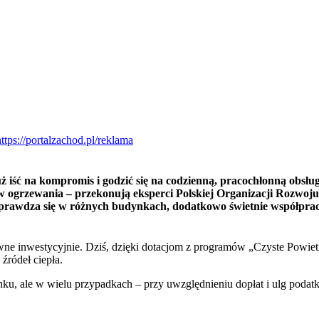
ż iść na kompromis i godzić się na codzienną, pracochłonną obsług
ztów ogrzewania – przekonują eksperci Polskiej Organizacji Rozw
prawdza się w różnych budynkach, dodatkowo świetnie współpracuj
owne inwestycyjnie. Dziś, dzięki dotacjom z programów „Czyste Powiet
źródeł ciepła.
udynku, ale w wielu przypadkach – przy uwzględnieniu dopłat i ulg po