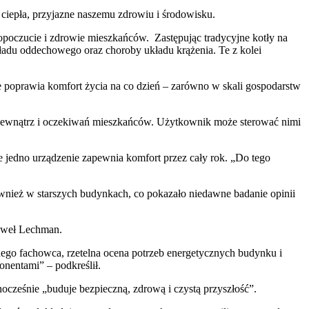
ciepła, przyjazne naszemu zdrowiu i środowisku.
opoczucie i zdrowie mieszkańców. Zastępując tradycyjne kotły na
kładu oddechowego oraz choroby układu krążenia. Te z kolei
ie poprawia komfort życia na co dzień – zarówno w skali gospodarstw
zewnątrz i oczekiwań mieszkańców. Użytkownik może sterować nimi
e jedno urządzenie zapewnia komfort przez cały rok. „Do tego
wnież w starszych budynkach, co pokazało niedawne badanie opinii
Paweł Lechman.
ego fachowca, rzetelna ocena potrzeb energetycznych budynku i
nentami” – podkreślił.
ocześnie „buduje bezpieczną, zdrową i czystą przyszłość”.