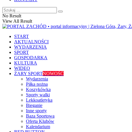
No Result
View All Result
START
AKTUALNOŚCI
WYDARZENIA
SPORT
GOSPODARKA
KULTURA
WIDEO
ŻARY SPORT
NOWOŚĆ
Wydarzenia
Piłka nożna
Koszykówka
Sporty walki
Lekkoatletyka
Bieganie
Inne sporty
Baza Sportowa
Oferta Klubów
Kalendarium
RED BUTTON