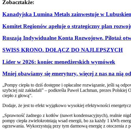
Zobacz
także:
Kanadyjska Lumina Metals zainwestuje w Lubuskiem
Komitet Regionów apeluje o strategiczny plan rozwo
Ruszają Indywidualne Konta Rozwojowe. Pilotaż otwi
SWISS KRONO. DOŁĄCZ DO NAJLEPSZYCH
Lider w 2026: koniec menedżerskich wymówek
Mniej obawiamy się emerytury, więcej z nas na nią o
„Pompy ciepła to dziś dostępne i opłacalne rozwiązanie, jeśli są o
szybciej niż zakładali” – podkreśla Paweł Lachman, prezes Polskie
ciepło z głową”.
Dodaje, że jest to efekt wyjątkowo wysokiej efektywności energetycz
„Sprawność żadnego z kotłów (nawet kondensacyjnych), realnie nigdy 
pompy ciepła zwielokrotniają wsad energii, bo za każdy 1 kWh energii
ogrzewania. Wykorzystują przy tym darmową energię z otoczenia z po