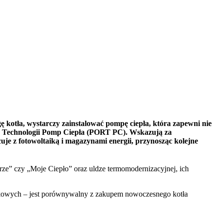
ę kotła, wystarczy zainstalować pompę ciepła, która zapewni nie
oju Technologii Pomp Ciepła (PORT PC). Wskazują za
e z fotowoltaiką i magazynami energii, przynosząc kolejne
rze” czy „Moje Ciepło” oraz uldze termomodernizacyjnej, ich
datkowych – jest porównywalny z zakupem nowoczesnego kotła