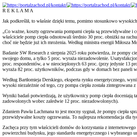
R E K L A M A
Jak podkreślił, to właśnie dzięki temu, pomimo stosunkowo wysokich ce
„Co ważne, koszty ogrzewania pompami ciepła są przewidywalne i cora
właściciele pomp ciepła odnotowali średnio 30 proc. obniżki na rac
choć nie będzie już ich mrożenia. Według ministra energii Miłosza 
Badanie SW Research z sierpnia 2025 roku potwierdza, że pompy cie
swojego domu, a tylko 5 proc. wyraża niezadowolenie. Usatysfakcj
proc. respondentów, a w nieocieplonych 63 proc. (przy jedynie 13 pr
wyraża 82 proc. użytkowników, podczas gdy w domach bez paneli wy
Według Bartłomieja Derskiego, eksperta rynku energetycznego, wynik
wysoki niezależnie od tego, czy pompa ciepła została zintegrowana 
Wyniki badań potwierdzają, że użytkownicy pomp ciepła doceniają ta
zadowolonych wobec zaledwie 12 proc. niezadowolonych).
Zdaniem Pawła Lachmana to jest mocny sygnał, że pompy ciepła spr
przewidywalne koszty ogrzewania. To najlepsza rekomendacja dla tyc
Zachęca przy tym właścicieli domów do korzystania z internetowego 
powierzchni budynku, jego standardu energetycznego i wybranego urz