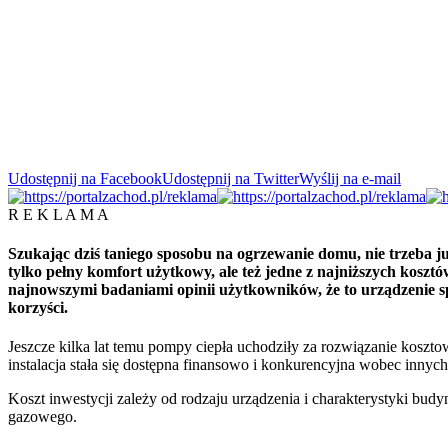
Udostępnij na Facebook
Udostępnij na Twitter
Wyślij na e-mail
R E K L A M A
Szukając dziś taniego sposobu na ogrzewanie domu, nie trzeba ju
tylko pełny komfort użytkowy, ale też jedne z najniższych kos
najnowszymi badaniami opinii użytkowników, że to urządzenie s
korzyści.
Jeszcze kilka lat temu pompy ciepła uchodziły za rozwiązanie koszt
instalacja stała się dostępna finansowo i konkurencyjna wobec innych 
Koszt inwestycji zależy od rodzaju urządzenia i charakterystyki b
gazowego.