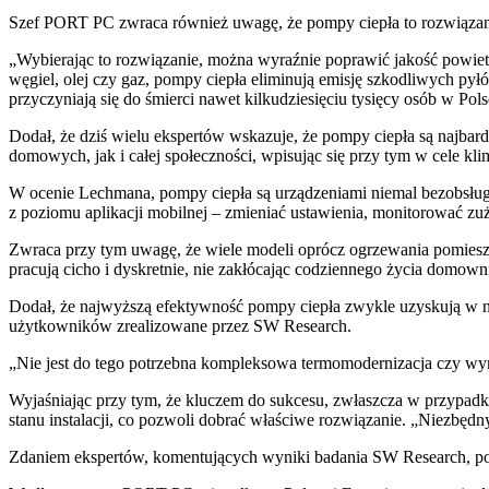
Szef PORT PC zwraca również uwagę, że pompy ciepła to rozwiązanie 
„Wybierając to rozwiązanie, można wyraźnie poprawić jakość powietr
węgiel, olej czy gaz, pompy ciepła eliminują emisję szkodliwych py
przyczyniają się do śmierci nawet kilkudziesięciu tysięcy osób w Po
Dodał, że dziś wielu ekspertów wskazuje, że pompy ciepła są najbar
domowych, jak i całej społeczności, wpisując się przy tym w cele kli
W ocenie Lechmana, pompy ciepła są urządzeniami niemal bezobsłu
z poziomu aplikacji mobilnej – zmieniać ustawienia, monitorować zuż
Zwraca przy tym uwagę, że wiele modeli oprócz ogrzewania pomieszcz
pracują cicho i dyskretnie, nie zakłócając codziennego życia domow
Dodał, że najwyższą efektywność pompy ciepła zwykle uzyskują w n
użytkowników zrealizowane przez SW Research.
„Nie jest do tego potrzebna kompleksowa termomodernizacja czy wym
Wyjaśniając przy tym, że kluczem do sukcesu, zwłaszcza w przypadk
stanu instalacji, co pozwoli dobrać właściwe rozwiązanie. „Niezbę
Zdaniem ekspertów, komentujących wyniki badania SW Research, pompy