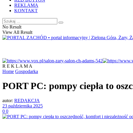
REKLAMA
KONTAKT
No Result
View All Result
R E K L A M A
Home
Gospodarka
PORT PC: pompy ciepła to oszcz
autor:
REDAKCJA
23 października 2025
0
0