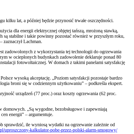
u kilku lat, a później będzie przynosić trwałe oszczędności.
ycia dla energii elektrycznej objętej tańszą, mrożoną stawką,
h są stabilne i takie powinny pozostać również w przyszłym roku,
” – zaznaczył Lachman.
st zadowolonych z wykorzystania tej technologii do ogrzewania
 czym w ocieplonych budynkach zadowolenie deklaruje ponad 80
nstalacji fotowoltaicznej. W domach z takimi panelami satysfakcję
Polsce wysoką akceptację. „Poziom satysfakcji pozostaje bardzo
logia broni się w codziennym użytkowaniu” – podkreśla ekspert.
yjność urządzeń (77 proc.) oraz koszty ogrzewania (62 proc.
rstw domowych. „Są wygodne, bezobsługowe i zapewniają
cen energii” – argumentuje.
b sprawdzić, ile wyniosą wydatki na ogrzewanie zależnie od
e.pl/uproszczony-kalkulator-pobe-przez-polski-alarm-smogowy/