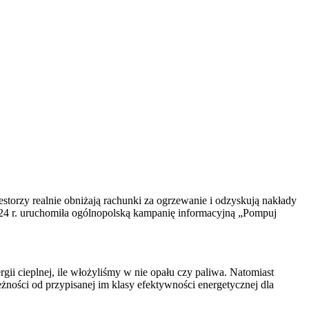
storzy realnie obniżają rachunki za ogrzewanie i odzyskują nakłady
024 r. uruchomiła ogólnopolską kampanię informacyjną „Pompuj
gii cieplnej, ile włożyliśmy w nie opału czy paliwa. Natomiast
eżności od przypisanej im klasy efektywności energetycznej dla