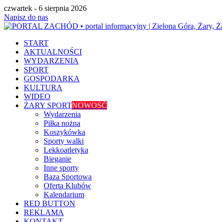
czwartek - 6 sierpnia 2026
Napisz do nas
START
AKTUALNOŚCI
WYDARZENIA
SPORT
GOSPODARKA
KULTURA
WIDEO
ŻARY SPORT
NOWOŚĆ
Wydarzenia
Piłka nożna
Koszykówka
Sporty walki
Lekkoatletyka
Bieganie
Inne sporty
Baza Sportowa
Oferta Klubów
Kalendarium
RED BUTTON
REKLAMA
KONTAKT