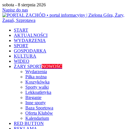
sobota - 8 sierpnia 2026
Napisz do nas
START
AKTUALNOŚCI
WYDARZENIA
SPORT
GOSPODARKA
KULTURA
WIDEO
ŻARY SPORT
NOWOŚĆ
Wydarzenia
Piłka nożna
Koszykówka
Sporty walki
Lekkoatletyka
Bieganie
Inne sporty
Baza Sportowa
Oferta Klubów
Kalendarium
RED BUTTON
REKLAMA