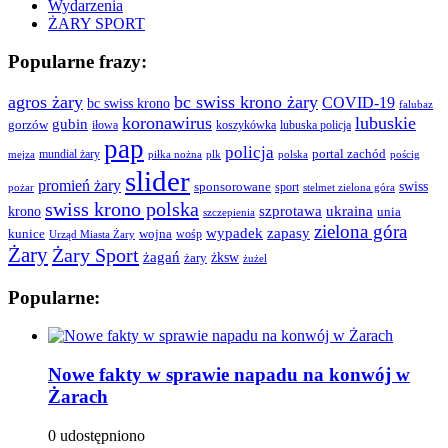
Wydarzenia
ŻARY SPORT
Popularne frazy:
agros żary
bc swiss krono żary
COVID-19
bc swiss krono
falubaz
koronawirus
lubuskie
gubin
gorzów
iłowa
lubuska policja
koszykówka
pap
policja
portal zachód
mundial żary
piłka nożna
plk
polska
pościg
mejza
slider
promień żary
swiss
sponsorowane
sport
pożar
stelmet zielona góra
swiss krono polska
ukraina
krono
szprotawa
unia
szczepienia
zielona góra
wypadek
zapasy
kunice
wojna
wośp
Urząd Miasta Żary
Żary
Żary Sport
żagań
żksw
żary
żużel
Popularne:
Nowe fakty w sprawie napadu na konwój w
Żarach
0 udostępniono