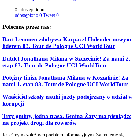
0 udostępniono
udostępiono
0
Tweet
0
Polecane przez nas:
Bart Lemmen zdobywa Karpacz! Holender nowym
liderem 83. Tour de Pologne UCI WorldTour
Dublet Jonathana Milana w Szczecinie! Za nami 2.
etap 83. Tour de Pologne UCI WorldTour
Potężny finisz Jonathana Milana w Koszalinie! Za
nami 1. etap 83. Tour de Pologne UCI WorldTour
Właściciel szkoły nauki jazdy podejrzany o udział w
korupcji
Trzy gminy, jedna trasa. Gmina Żary ma pieniądze
na projekt drogi dla rowerów
Jesteśmy niezależnym portalem informacyjnym. Zajmujemy się