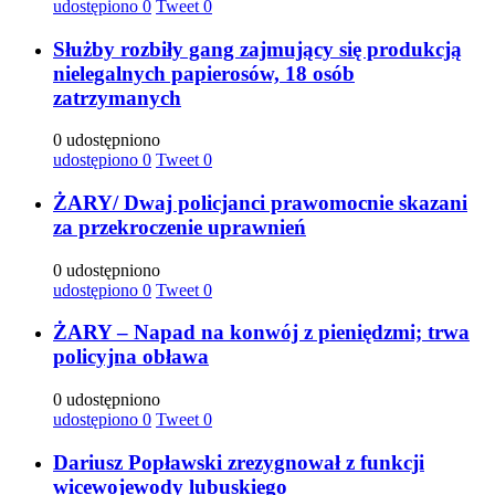
udostępiono
0
Tweet
0
Służby rozbiły gang zajmujący się produkcją
nielegalnych papierosów, 18 osób
zatrzymanych
0 udostępniono
udostępiono
0
Tweet
0
ŻARY/ Dwaj policjanci prawomocnie skazani
za przekroczenie uprawnień
0 udostępniono
udostępiono
0
Tweet
0
ŻARY – Napad na konwój z pieniędzmi; trwa
policyjna obława
0 udostępniono
udostępiono
0
Tweet
0
Dariusz Popławski zrezygnował z funkcji
wicewojewody lubuskiego