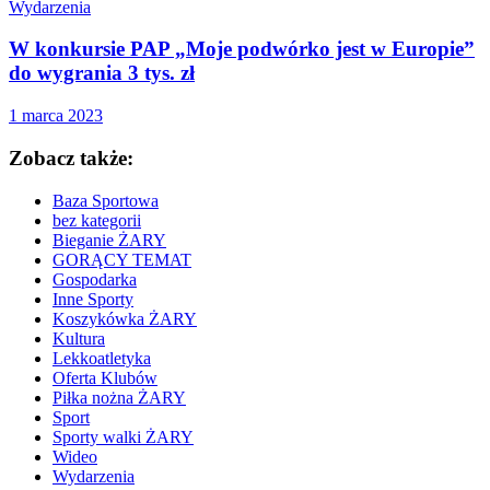
Wydarzenia
W konkursie PAP „Moje podwórko jest w Europie”
do wygrania 3 tys. zł
1 marca 2023
Zobacz także:
Baza Sportowa
bez kategorii
Bieganie ŻARY
GORĄCY TEMAT
Gospodarka
Inne Sporty
Koszykówka ŻARY
Kultura
Lekkoatletyka
Oferta Klubów
Piłka nożna ŻARY
Sport
Sporty walki ŻARY
Wideo
Wydarzenia