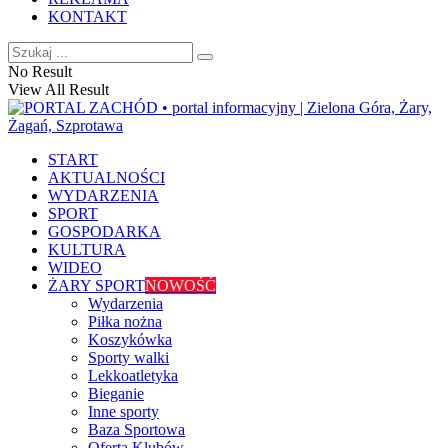
KONTAKT
No Result
View All Result
START
AKTUALNOŚCI
WYDARZENIA
SPORT
GOSPODARKA
KULTURA
WIDEO
ŻARY SPORT
NOWOŚĆ
Wydarzenia
Piłka nożna
Koszykówka
Sporty walki
Lekkoatletyka
Bieganie
Inne sporty
Baza Sportowa
Oferta Klubów