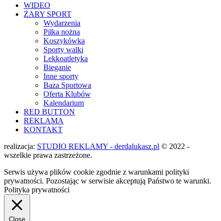
WIDEO
ŻARY SPORT
Wydarzenia
Piłka nożna
Koszykówka
Sporty walki
Lekkoatletyka
Bieganie
Inne sporty
Baza Sportowa
Oferta Klubów
Kalendarium
RED BUTTON
REKLAMA
KONTAKT
realizacja:
STUDIO REKLAMY - derdalukasz.pl
© 2022 -
wszelkie prawa zastrzeżone.
Serwis używa plików cookie zgodnie z warunkami polityki
prywatności. Pozostając w serwisie akceptują Państwo te warunki.
Polityka prywatności
Close