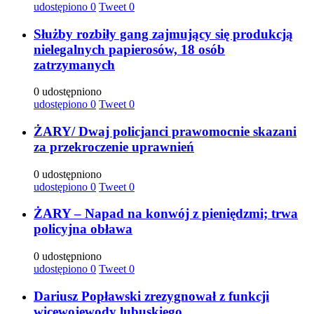
udostępiono
0
Tweet
0
Służby rozbiły gang zajmujący się produkcją
nielegalnych papierosów, 18 osób
zatrzymanych
0 udostępniono
udostępiono
0
Tweet
0
ŻARY/ Dwaj policjanci prawomocnie skazani
za przekroczenie uprawnień
0 udostępniono
udostępiono
0
Tweet
0
ŻARY – Napad na konwój z pieniędzmi; trwa
policyjna obława
0 udostępniono
udostępiono
0
Tweet
0
Dariusz Popławski zrezygnował z funkcji
wicewojewody lubuskiego