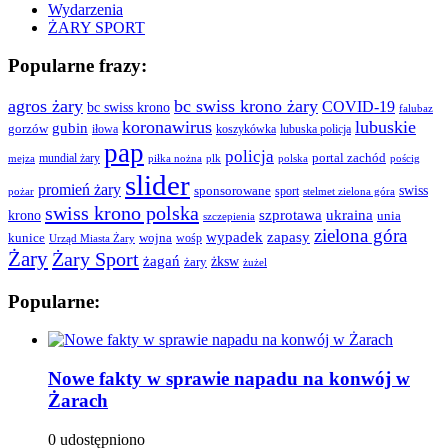
Wydarzenia
ŻARY SPORT
Popularne frazy:
agros żary
bc swiss krono żary
COVID-19
bc swiss krono
falubaz
koronawirus
lubuskie
gubin
gorzów
iłowa
lubuska policja
koszykówka
pap
policja
portal zachód
mundial żary
piłka nożna
plk
polska
pościg
mejza
slider
promień żary
swiss
sponsorowane
sport
pożar
stelmet zielona góra
swiss krono polska
ukraina
krono
szprotawa
unia
szczepienia
zielona góra
wypadek
zapasy
kunice
wojna
wośp
Urząd Miasta Żary
Żary
Żary Sport
żagań
żksw
żary
żużel
Popularne:
Nowe fakty w sprawie napadu na konwój w
Żarach
0 udostępniono