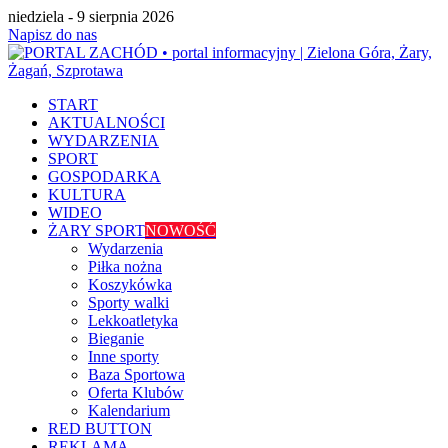
niedziela - 9 sierpnia 2026
Napisz do nas
START
AKTUALNOŚCI
WYDARZENIA
SPORT
GOSPODARKA
KULTURA
WIDEO
ŻARY SPORT
NOWOŚĆ
Wydarzenia
Piłka nożna
Koszykówka
Sporty walki
Lekkoatletyka
Bieganie
Inne sporty
Baza Sportowa
Oferta Klubów
Kalendarium
RED BUTTON
REKLAMA