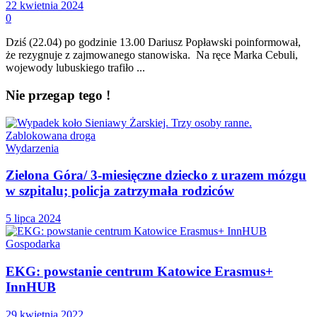
22 kwietnia 2024
0
Dziś (22.04) po godzinie 13.00 Dariusz Popławski poinformował,
że rezygnuje z zajmowanego stanowiska. Na ręce Marka Cebuli,
wojewody lubuskiego trafiło ...
Nie przegap tego !
Wydarzenia
Zielona Góra/ 3-miesięczne dziecko z urazem mózgu
w szpitalu; policja zatrzymała rodziców
5 lipca 2024
Gospodarka
EKG: powstanie centrum Katowice Erasmus+
InnHUB
29 kwietnia 2022