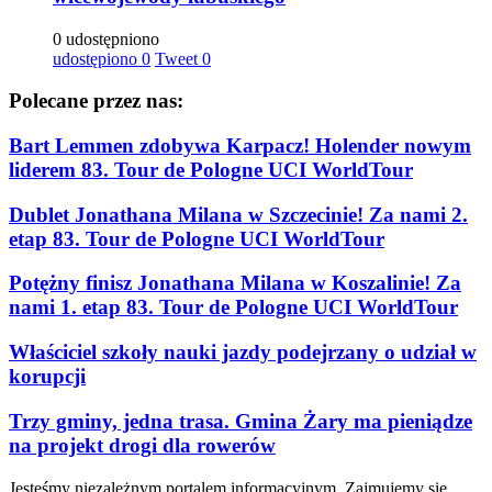
0 udostępniono
udostępiono
0
Tweet
0
Polecane przez nas:
Bart Lemmen zdobywa Karpacz! Holender nowym
liderem 83. Tour de Pologne UCI WorldTour
Dublet Jonathana Milana w Szczecinie! Za nami 2.
etap 83. Tour de Pologne UCI WorldTour
Potężny finisz Jonathana Milana w Koszalinie! Za
nami 1. etap 83. Tour de Pologne UCI WorldTour
Właściciel szkoły nauki jazdy podejrzany o udział w
korupcji
Trzy gminy, jedna trasa. Gmina Żary ma pieniądze
na projekt drogi dla rowerów
Jesteśmy niezależnym portalem informacyjnym. Zajmujemy się