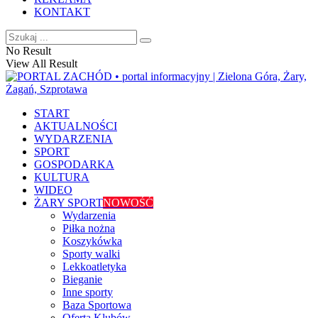
KONTAKT
No Result
View All Result
START
AKTUALNOŚCI
WYDARZENIA
SPORT
GOSPODARKA
KULTURA
WIDEO
ŻARY SPORT
NOWOŚĆ
Wydarzenia
Piłka nożna
Koszykówka
Sporty walki
Lekkoatletyka
Bieganie
Inne sporty
Baza Sportowa
Oferta Klubów