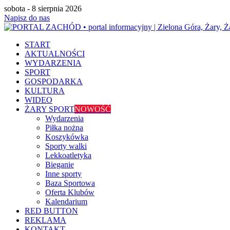
sobota - 8 sierpnia 2026
Napisz do nas
START
AKTUALNOŚCI
WYDARZENIA
SPORT
GOSPODARKA
KULTURA
WIDEO
ŻARY SPORT
NOWOŚĆ
Wydarzenia
Piłka nożna
Koszykówka
Sporty walki
Lekkoatletyka
Bieganie
Inne sporty
Baza Sportowa
Oferta Klubów
Kalendarium
RED BUTTON
REKLAMA
KONTAKT