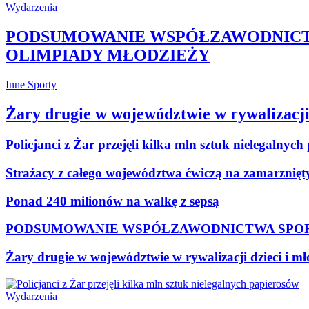
Wydarzenia
PODSUMOWANIE WSPÓŁZAWODNICT
OLIMPIADY MŁODZIEŻY
Inne Sporty
Żary drugie w województwie w rywalizacji 
Policjanci z Żar przejęli kilka mln sztuk nielegalnyc
Strażacy z całego województwa ćwiczą na zamarznięt
Ponad 240 milionów na walkę z sepsą
PODSUMOWANIE WSPÓŁZAWODNICTWA SPOR
Żary drugie w województwie w rywalizacji dzieci i mł
Wydarzenia