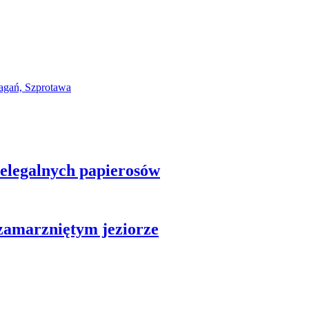
nielegalnych papierosów
zamarzniętym jeziorze