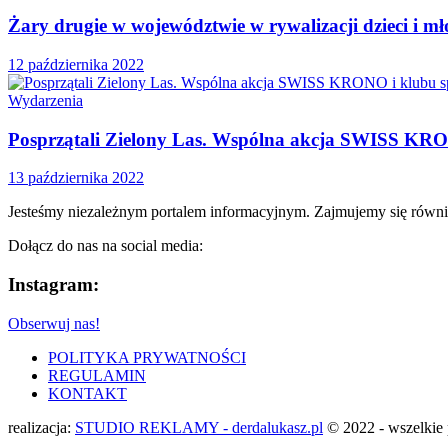
Żary drugie w województwie w rywalizacji dzieci i mł
12 października 2022
Wydarzenia
Posprzątali Zielony Las. Wspólna akcja SWISS KRO
13 października 2022
Jesteśmy niezależnym portalem informacyjnym. Zajmujemy się równi
Dołącz do nas na social media:
Instagram:
Obserwuj nas!
POLITYKA PRYWATNOŚCI
REGULAMIN
KONTAKT
realizacja:
STUDIO REKLAMY - derdalukasz.pl
© 2022 - wszelkie 