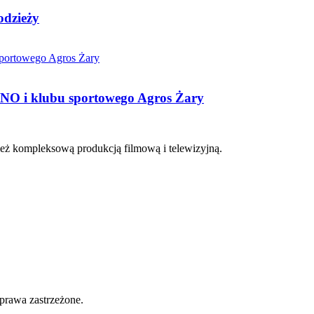
odzieży
NO i klubu sportowego Agros Żary
eż kompleksową produkcją filmową i telewizyjną.
prawa zastrzeżone.