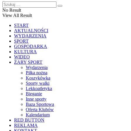
No Result
View All Result
START
AKTUALNOŚCI
WYDARZENIA
SPORT
GOSPODARKA
KULTURA
WIDEO
ŻARY SPORT
Wydarzenia
Piłka nożna
Koszykówka
Sporty walki
Lekkoatletyka
Bieganie
Inne sporty
Baza Sportowa
Oferta Klubów
Kalendarium
RED BUTTON
REKLAMA
KONTAKT