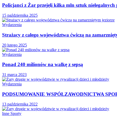
Policjanci z Żar przejęli kilka mln sztuk nielegalnyc
15 października 2025
Wydarzenia
Strażacy z całego województwa ćwiczą na zamarznięt
20 lutego 2025
Wydarzenia
Ponad 240 milionów na walkę z sepsą
31 marca 2023
Wydarzenia
PODSUMOWANIE WSPÓŁZAWODNICTWA SPOR
13 października 2022
Inne Sporty