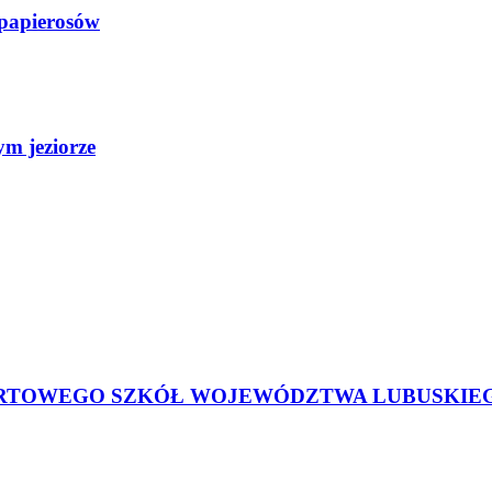
h papierosów
ym jeziorze
TOWEGO SZKÓŁ WOJEWÓDZTWA LUBUSKIEGO