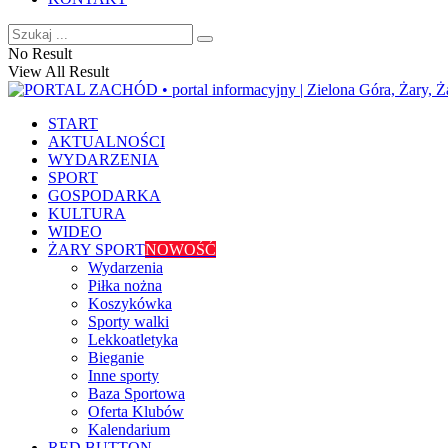
No Result
View All Result
START
AKTUALNOŚCI
WYDARZENIA
SPORT
GOSPODARKA
KULTURA
WIDEO
ŻARY SPORT
NOWOŚĆ
Wydarzenia
Piłka nożna
Koszykówka
Sporty walki
Lekkoatletyka
Bieganie
Inne sporty
Baza Sportowa
Oferta Klubów
Kalendarium
RED BUTTON