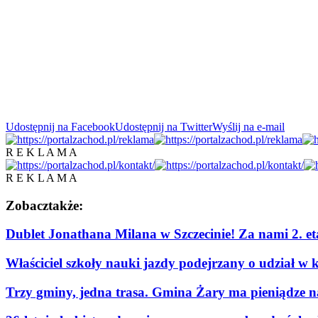
Udostępnij na Facebook
Udostępnij na Twitter
Wyślij na e-mail
R E K L A M A
R E K L A M A
Zobacz
także:
Dublet Jonathana Milana w Szczecinie! Za nami 2. e
Właściciel szkoły nauki jazdy podejrzany o udział w 
Trzy gminy, jedna trasa. Gmina Żary ma pieniądze n