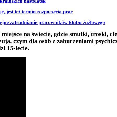
kraińskich nastolatek
, jest też termin rozpoczęcia prac
kcyjne zatrudnianie pracowników klubu żużlowego
jsce na świecie, gdzie smutki, troski, cie
zują, czym dla osób z zaburzeniami psych
i 15-lecie.