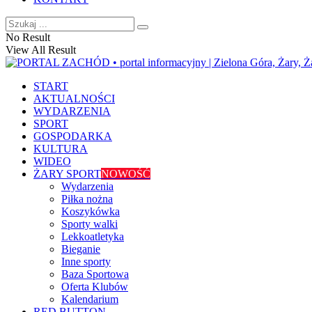
No Result
View All Result
START
AKTUALNOŚCI
WYDARZENIA
SPORT
GOSPODARKA
KULTURA
WIDEO
ŻARY SPORT
NOWOŚĆ
Wydarzenia
Piłka nożna
Koszykówka
Sporty walki
Lekkoatletyka
Bieganie
Inne sporty
Baza Sportowa
Oferta Klubów
Kalendarium
RED BUTTON