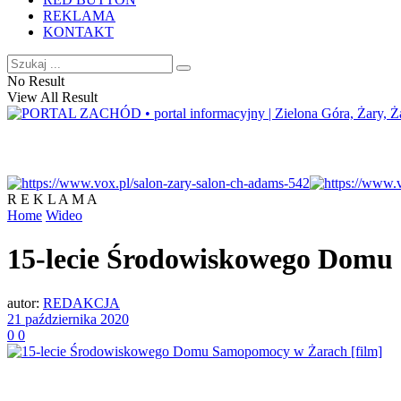
REKLAMA
KONTAKT
No Result
View All Result
R E K L A M A
Home
Wideo
15-lecie Środowiskowego Domu
autor:
REDAKCJA
21 października 2020
0
0