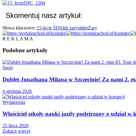
Skomentuj nasz artykuł:
Słowa kluczowe:
15-lecie ŚDS
śds żary
slider
Żary
R E K L A M A
Podobne
artykuły
Sport
Dublet Jonathana Milana w Szczecinie! Za nami 2. e
4 sierpnia 2026
Wydarzenia
Właściciel szkoły nauki jazdy podejrzany o udział w 
25 lipca 2026
Zobacz więcej