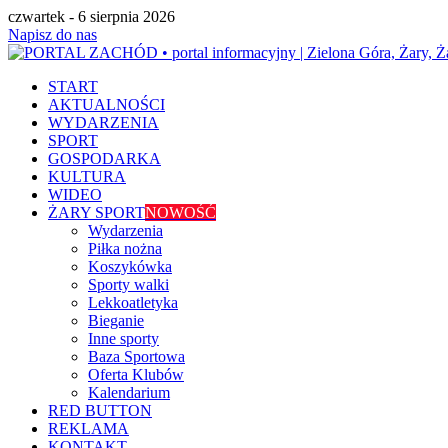
czwartek - 6 sierpnia 2026
Napisz do nas
START
AKTUALNOŚCI
WYDARZENIA
SPORT
GOSPODARKA
KULTURA
WIDEO
ŻARY SPORT
NOWOŚĆ
Wydarzenia
Piłka nożna
Koszykówka
Sporty walki
Lekkoatletyka
Bieganie
Inne sporty
Baza Sportowa
Oferta Klubów
Kalendarium
RED BUTTON
REKLAMA
KONTAKT