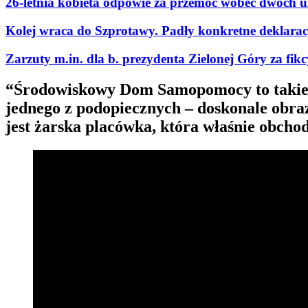
26-letnia kobieta odpowie za przemoc wobec dwóch u
Kolej wraca do Szprotawy. Padły konkretne deklaracje
Zarzuty m.in. dla b. prezydenta Zielonej Góry za fi
“Środowiskowy Dom Samopomocy to takie mie
jednego z podopiecznych – doskonale obra
jest żarska placówka, która właśnie obchodz