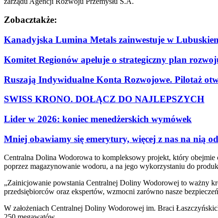
zarządu Agencji Rozwoju Przemysłu S.A.
Zobacz
także:
Kanadyjska Lumina Metals zainwestuje w Lubuskiem
Komitet Regionów apeluje o strategiczny plan rozwo
Ruszają Indywidualne Konta Rozwojowe. Pilotaż otwi
SWISS KRONO. DOŁĄCZ DO NAJLEPSZYCH
Lider w 2026: koniec menedżerskich wymówek
Mniej obawiamy się emerytury, więcej z nas na nią o
Centralna Dolina Wodorowa to kompleksowy projekt, który obejmie ca
poprzez magazynowanie wodoru, a na jego wykorzystaniu do produkcj
„Zainicjowanie powstania Centralnej Doliny Wodorowej to ważny kro
przedsiębiorców oraz ekspertów, wzmocni zarówno nasze bezpieczeńs
W założeniach Centralnej Doliny Wodorowej im. Braci Łaszczyńskich
250 megawatów.