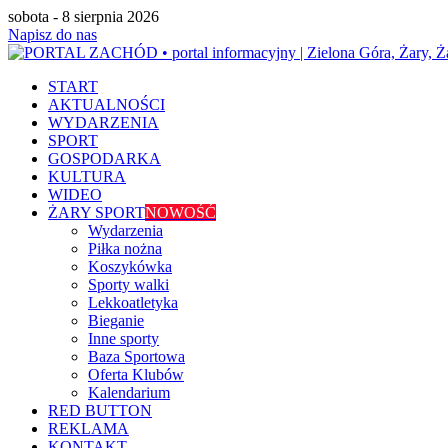
sobota - 8 sierpnia 2026
Napisz do nas
START
AKTUALNOŚCI
WYDARZENIA
SPORT
GOSPODARKA
KULTURA
WIDEO
ŻARY SPORT
NOWOŚĆ
Wydarzenia
Piłka nożna
Koszykówka
Sporty walki
Lekkoatletyka
Bieganie
Inne sporty
Baza Sportowa
Oferta Klubów
Kalendarium
RED BUTTON
REKLAMA
KONTAKT