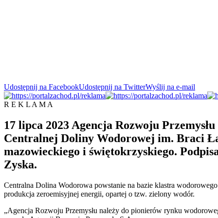
Udostępnij na Facebook
Udostępnij na Twitter
Wyślij na e-mail
R E K L A M A
17 lipca 2023 Agencja Rozwoju Przemysłu S
Centralnej Doliny Wodorowej im. Braci Ła
mazowieckiego i świętokrzyskiego. Podpisa
Zyska.
Centralna Dolina Wodorowa powstanie na bazie klastra wodorowego Ś
produkcja zeroemisyjnej energii, opartej o tzw. zielony wodór.
„Agencja Rozwoju Przemysłu należy do pionierów rynku wodorowego