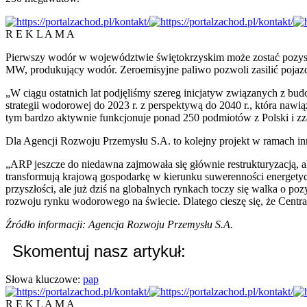
R E K L A M A
Pierwszy wodór w województwie świętokrzyskim może zostać pozysk
MW, produkujący wodór. Zeroemisyjne paliwo pozwoli zasilić poja
„W ciągu ostatnich lat podjęliśmy szereg inicjatyw związanych z bu
strategii wodorowej do 2023 r. z perspektywą do 2040 r., która naw
tym bardzo aktywnie funkcjonuje ponad 250 podmiotów z Polski i zza
Dla Agencji Rozwoju Przemysłu S.A. to kolejny projekt w ramach inn
„ARP jeszcze do niedawna zajmowała się głównie restrukturyzacją, 
transformują krajową gospodarkę w kierunku suwerenności energetyc
przyszłości, ale już dziś na globalnych rynkach toczy się walka o p
rozwoju rynku wodorowego na świecie. Dlatego cieszę się, że Central
Źródło informacji: Agencja Rozwoju Przemysłu S.A.
Skomentuj nasz artykuł:
Słowa kluczowe:
pap
R E K L A M A