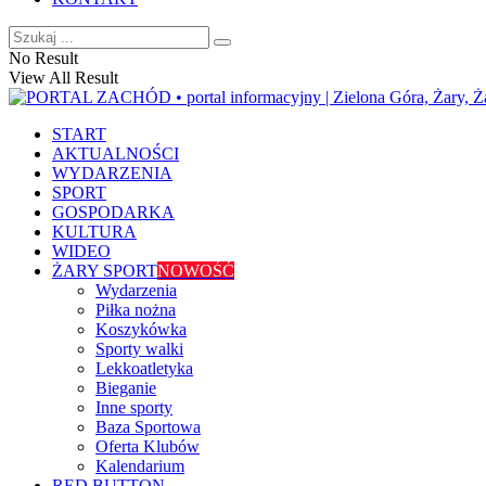
No Result
View All Result
START
AKTUALNOŚCI
WYDARZENIA
SPORT
GOSPODARKA
KULTURA
WIDEO
ŻARY SPORT
NOWOŚĆ
Wydarzenia
Piłka nożna
Koszykówka
Sporty walki
Lekkoatletyka
Bieganie
Inne sporty
Baza Sportowa
Oferta Klubów
Kalendarium
RED BUTTON