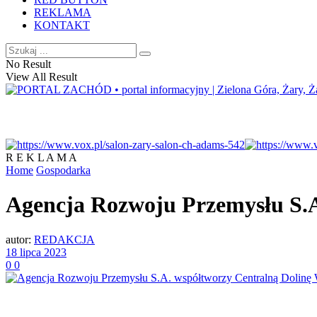
REKLAMA
KONTAKT
No Result
View All Result
R E K L A M A
Home
Gospodarka
Agencja Rozwoju Przemysłu S.
autor:
REDAKCJA
18 lipca 2023
0
0