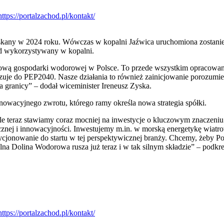
any w 2024 roku. Wówczas w kopalni Jaźwica uruchomiona zostanie f
zd wykorzystywany w kopalni.
dową gospodarki wodorowej w Polsce. To przede wszystkim opracowanie 
iązuje do PEP2040. Nasze działania to również zainicjowanie porozum
 granicy” – dodał wiceminister Ireneusz Zyska.
owacyjnego zwrotu, którego ramy określa nowa strategia spółki.
ale teraz stawiamy coraz mocniej na inwestycje o kluczowym znaczeniu
znej i innowacyjności. Inwestujemy m.in. w morską energetykę wiatr
ozycjonowanie do startu w tej perspektywicznej branży. Chcemy, żeby P
na Dolina Wodorowa rusza już teraz i w tak silnym składzie” – podkreś