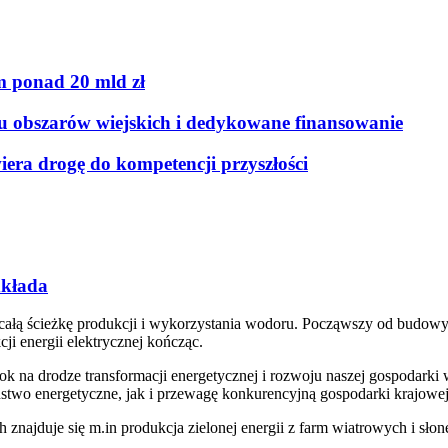
 ponad 20 mld zł
ju obszarów wiejskich i dedykowane finansowanie
era drogę do kompetencji przyszłości
dkłada
łą ścieżkę produkcji i wykorzystania wodoru. Począwszy od budowy el
i energii elektrycznej kończąc.
k na drodze transformacji energetycznej i rozwoju naszej gospodarki 
two energetyczne, jak i przewagę konkurencyjną gospodarki krajowej
 znajduje się m.in produkcja zielonej energii z farm wiatrowych i s