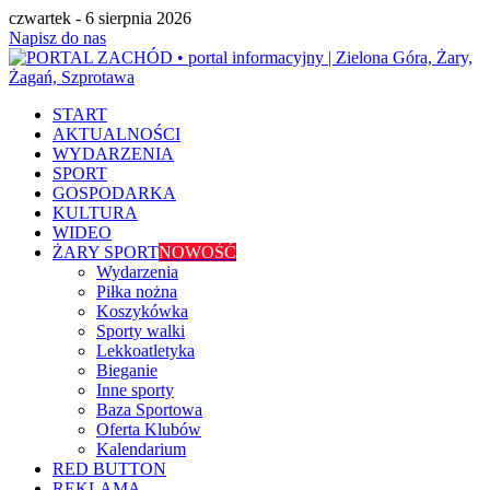
czwartek - 6 sierpnia 2026
Napisz do nas
START
AKTUALNOŚCI
WYDARZENIA
SPORT
GOSPODARKA
KULTURA
WIDEO
ŻARY SPORT
NOWOŚĆ
Wydarzenia
Piłka nożna
Koszykówka
Sporty walki
Lekkoatletyka
Bieganie
Inne sporty
Baza Sportowa
Oferta Klubów
Kalendarium
RED BUTTON
REKLAMA