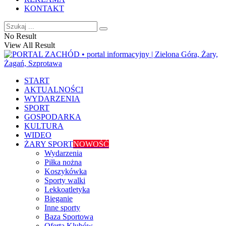
KONTAKT
No Result
View All Result
START
AKTUALNOŚCI
WYDARZENIA
SPORT
GOSPODARKA
KULTURA
WIDEO
ŻARY SPORT
NOWOŚĆ
Wydarzenia
Piłka nożna
Koszykówka
Sporty walki
Lekkoatletyka
Bieganie
Inne sporty
Baza Sportowa
Oferta Klubów