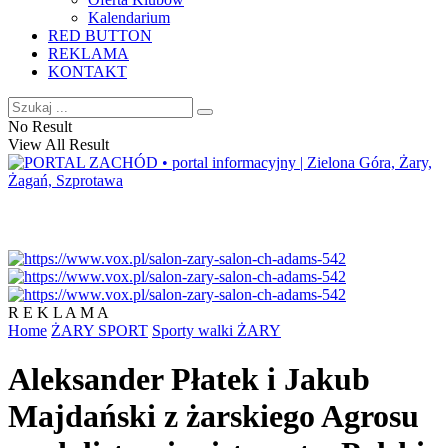
Kalendarium
RED BUTTON
REKLAMA
KONTAKT
No Result
View All Result
R E K L A M A
Home
ŻARY SPORT
Sporty walki ŻARY
Aleksander Płatek i Jakub
Majdański z żarskiego Agrosu