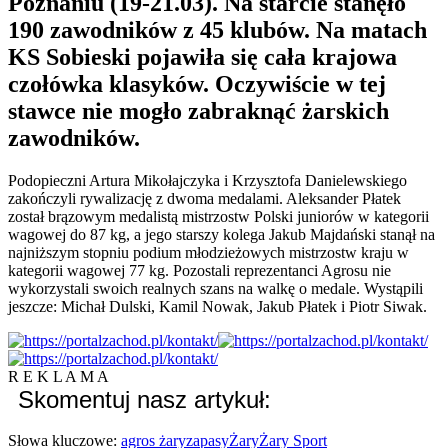
Poznaniu (19-21.03). Na starcie stanęło
190 zawodników z 45 klubów. Na matach
KS Sobieski pojawiła się cała krajowa
czołówka klasyków. Oczywiście w tej
stawce nie mogło zabraknąć żarskich
zawodników.
Podopieczni Artura Mikołajczyka i Krzysztofa Danielewskiego
zakończyli rywalizację z dwoma medalami. Aleks
ander Płatek
został brązowym medalistą mistrzostw Polski juniorów w kategorii
wagowej do 87 kg, a jego starszy kolega Jakub Majdański stanął na
najniższym stopniu podium młodzieżowych mistrzostw kraju w
kategorii wagowej 77 kg. Pozostali reprezentanci Agrosu nie
wykorzystali swoich realnych szans na walkę o medale. Wystąpili
jeszcze: Michał Dulski, Kamil Nowak, Jakub Płatek i Piotr Siwak.
R E K L A M A
Skomentuj nasz artykuł:
Słowa kluczowe:
agros żary
zapasy
Żary
Żary Sport