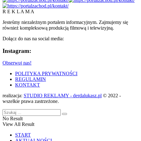
R E K L A M A
Jesteśmy niezależnym portalem informacyjnym. Zajmujemy się
również kompleksową produkcją filmową i telewizyjną.
Dołącz do nas na social media:
Instagram:
Obserwuj nas!
POLITYKA PRYWATNOŚCI
REGULAMIN
KONTAKT
realizacja:
STUDIO REKLAMY - derdalukasz.pl
© 2022 -
wszelkie prawa zastrzeżone.
No Result
View All Result
START
AKTUALNOŚCI