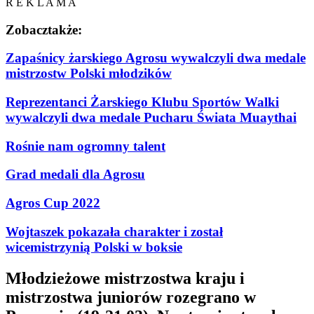
R E K L A M A
Zobacz
także:
Zapaśnicy żarskiego Agrosu wywalczyli dwa medale
mistrzostw Polski młodzików
Reprezentanci Żarskiego Klubu Sportów Walki
wywalczyli dwa medale Pucharu Świata Muaythai
Rośnie nam ogromny talent
Grad medali dla Agrosu
Agros Cup 2022
Wojtaszek pokazała charakter i został
wicemistrzynią Polski w boksie
Młodzieżowe mistrzostwa kraju i
mistrzostwa juniorów rozegrano w