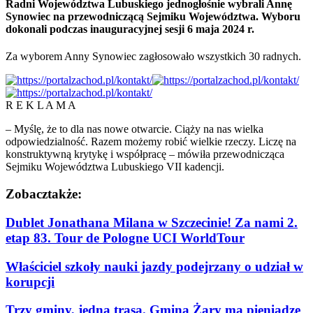
Radni Województwa Lubuskiego jednogłośnie wybrali Annę
Synowiec na przewodniczącą Sejmiku Województwa. Wyboru
dokonali podczas inauguracyjnej sesji 6 maja 2024 r.
Za wyborem Anny Synowiec zagłosowało wszystkich 30 radnych.
R E K L A M A
– Myślę, że to dla nas nowe otwarcie. Ciąży na nas wielka
odpowiedzialność. Razem możemy robić wielkie rzeczy. Liczę na
konstruktywną krytykę i współpracę – mówiła przewodnicząca
Sejmiku Województwa Lubuskiego VII kadencji.
Zobacz
także:
Dublet Jonathana Milana w Szczecinie! Za nami 2.
etap 83. Tour de Pologne UCI WorldTour
Właściciel szkoły nauki jazdy podejrzany o udział w
korupcji
Trzy gminy, jedna trasa. Gmina Żary ma pieniądze