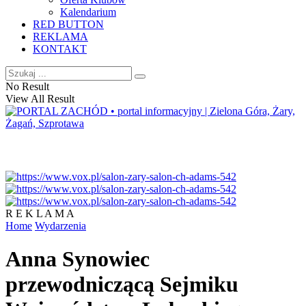
Kalendarium
RED BUTTON
REKLAMA
KONTAKT
No Result
View All Result
R E K L A M A
Home
Wydarzenia
Anna Synowiec
przewodniczącą Sejmiku