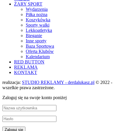
ŻARY SPORT
Wydarzenia
Piłka nożna
Koszykówka
Sporty walki
Lekkoatletyka
Bieganie
Inne sporty
Baza Sportowa
Oferta Klubów
Kalendarium
RED BUTTON
REKLAMA
KONTAKT
realizacja:
STUDIO REKLAMY - derdalukasz.pl
© 2022 -
wszelkie prawa zastrzeżone.
Zaloguj się na swoje konto poniżej