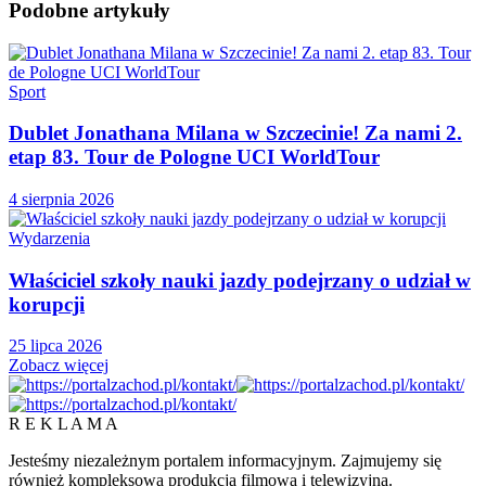
Podobne
artykuły
Sport
Dublet Jonathana Milana w Szczecinie! Za nami 2.
etap 83. Tour de Pologne UCI WorldTour
4 sierpnia 2026
Wydarzenia
Właściciel szkoły nauki jazdy podejrzany o udział w
korupcji
25 lipca 2026
Zobacz więcej
R E K L A M A
Jesteśmy niezależnym portalem informacyjnym. Zajmujemy się
również kompleksową produkcją filmową i telewizyjną.