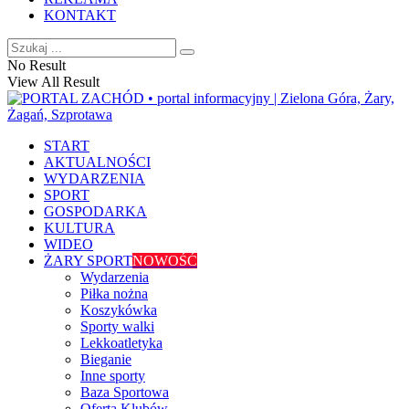
KONTAKT
No Result
View All Result
START
AKTUALNOŚCI
WYDARZENIA
SPORT
GOSPODARKA
KULTURA
WIDEO
ŻARY SPORT
NOWOŚĆ
Wydarzenia
Piłka nożna
Koszykówka
Sporty walki
Lekkoatletyka
Bieganie
Inne sporty
Baza Sportowa
Oferta Klubów