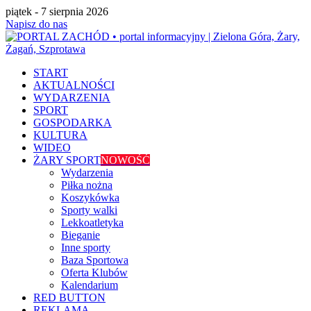
piątek - 7 sierpnia 2026
Napisz do nas
START
AKTUALNOŚCI
WYDARZENIA
SPORT
GOSPODARKA
KULTURA
WIDEO
ŻARY SPORT
NOWOŚĆ
Wydarzenia
Piłka nożna
Koszykówka
Sporty walki
Lekkoatletyka
Bieganie
Inne sporty
Baza Sportowa
Oferta Klubów
Kalendarium
RED BUTTON
REKLAMA