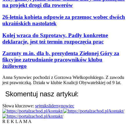
na projekt drogi dla rowerów
26-letnia kobieta odpowie za przemoc wobec dwóch
ukraińskich nastolatek
Kolej wraca do Szprotawy. Padły konkretne
deklaracje, jest też termin rozpoczęcia prac
Zarzuty m.in. dla b. prezydenta Zielonej Góry za
fikcyjne zatrudnianie pracowników klubu
żużlowego
Anna Synowiec pochodzi z Gorzowa Wielkopolskiego. Z zawodu
jest prawniczką. Działa w klubie Koalicji Obywatelskiej od 9 lat.
Skomentuj nasz artykuł:
Słowa kluczowe:
sejmik
slider
synowiec
R E K L A M A