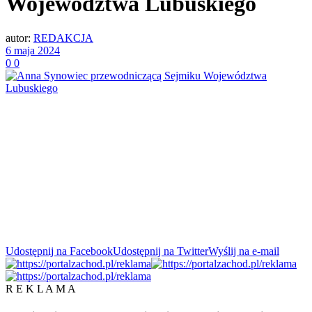
Województwa Lubuskiego
autor:
REDAKCJA
6 maja 2024
0
0
Udostępnij na Facebook
Udostępnij na Twitter
Wyślij na e-mail
R E K L A M A