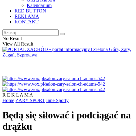
Kalendarium
RED BUTTON
REKLAMA
KONTAKT
No Result
View All Result
R E K L A M A
Home
ŻARY SPORT
Inne Sporty
Będą się siłować i podciągać na
drążku