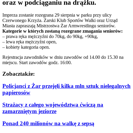
oraz w podciąganiu na drążku.
Impreza zostanie rozegrana 29 sierpnia w parku przy ulicy
Czerwonego Krzyża. Żarski Klub Sportów Walki oraz Urząd
Miasta zapraszają Mistrzostwa Żar Armwrestlingu seniorów.
Kategorie w których zostaną rozegrane zmagania seniorów:
– prawa ręka mężczyźni do 70kg, do 90kg, +90kg,
– lewa ręka mężczyźni open,
– kobiety kategoria open.
Rejestracja zawodników w dniu zawodów od 14.00 do 15.30 na
miejscu. Start zawodów godz. 16:00.
Zobacz
także:
Policjanci z Żar przejęli kilka mln sztuk nielegalnych
papierosów
Strażacy z całego województwa ćwiczą na
zamarzniętym jeziorze
Ponad 240 milionów na walkę z sepsą