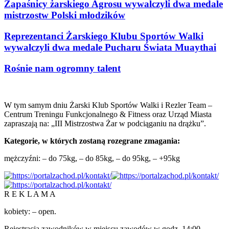
Zapaśnicy żarskiego Agrosu wywalczyli dwa medale
mistrzostw Polski młodzików
Reprezentanci Żarskiego Klubu Sportów Walki
wywalczyli dwa medale Pucharu Świata Muaythai
Rośnie nam ogromny talent
W tym samym dniu Żarski Klub Sportów Walki i Rezler Team –
Centrum Treningu Funkcjonalnego & Fitness oraz Urząd Miasta
zapraszają na: „III Mistrzostwa Żar w podciąganiu na drążku”.
Kategorie, w których zostaną rozegrane zmagania:
mężczyźni: – do 75kg, – do 85kg, – do 95kg, – +95kg
R E K L A M A
kobiety: – open.
Rejestracja zawodników w miejscu zawodów w godz. 14:00-