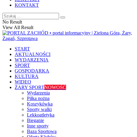
KONTAKT
No Result
View All Result
START
AKTUALNOŚCI
WYDARZENIA
SPORT
GOSPODARKA
KULTURA
WIDEO
ŻARY SPORT
NOWOŚĆ
Wydarzenia
Piłka nożna
Koszykówka
Sporty walki
Lekkoatletyka
Bieganie
Inne sporty
Baza Sportowa
Oferta Klubów