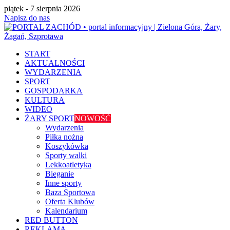
piątek - 7 sierpnia 2026
Napisz do nas
START
AKTUALNOŚCI
WYDARZENIA
SPORT
GOSPODARKA
KULTURA
WIDEO
ŻARY SPORT
NOWOŚĆ
Wydarzenia
Piłka nożna
Koszykówka
Sporty walki
Lekkoatletyka
Bieganie
Inne sporty
Baza Sportowa
Oferta Klubów
Kalendarium
RED BUTTON
REKLAMA