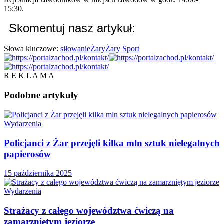
15:30.
Skomentuj nasz artykuł:
Słowa kluczowe:
siłowanie
Żary
Żary Sport
R E K L A M A
Podobne
artykuły
Wydarzenia
Policjanci z Żar przejęli kilka mln sztuk nielegalnych
papierosów
15 października 2025
Wydarzenia
Strażacy z całego województwa ćwiczą na
zamarzniętym jeziorze