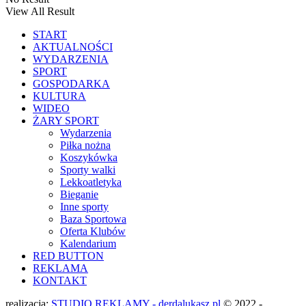
View All Result
START
AKTUALNOŚCI
WYDARZENIA
SPORT
GOSPODARKA
KULTURA
WIDEO
ŻARY SPORT
Wydarzenia
Piłka nożna
Koszykówka
Sporty walki
Lekkoatletyka
Bieganie
Inne sporty
Baza Sportowa
Oferta Klubów
Kalendarium
RED BUTTON
REKLAMA
KONTAKT
realizacja:
STUDIO REKLAMY - derdalukasz.pl
© 2022 -