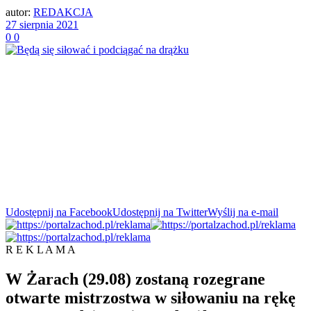
autor:
REDAKCJA
27 sierpnia 2021
0
0
Udostępnij na Facebook
Udostępnij na Twitter
Wyślij na e-mail
R E K L A M A
W Żarach (29.08) zostaną rozegrane
otwarte mistrzostwa w siłowaniu na rękę