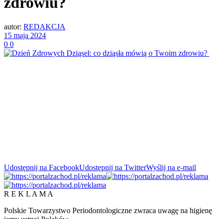
zdrowiu?
autor:
REDAKCJA
15 maja 2024
0
0
Udostępnij na Facebook
Udostępnij na Twitter
Wyślij na e-mail
R E K L A M A
Polskie Towarzystwo Periodontologiczne zwraca uwagę na higienę