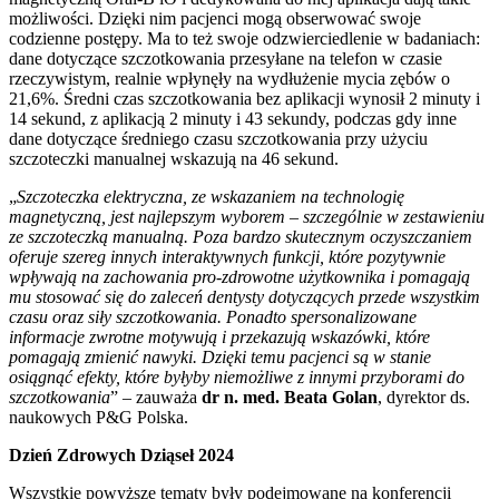
możliwości. Dzięki nim pacjenci mogą obserwować swoje
codzienne postępy. Ma to też swoje odzwierciedlenie w badaniach:
dane dotyczące szczotkowania przesyłane na telefon w czasie
rzeczywistym, realnie wpłynęły na wydłużenie mycia zębów o
21,6%. Średni czas szczotkowania bez aplikacji wynosił 2 minuty i
14 sekund, z aplikacją 2 minuty i 43 sekundy, podczas gdy inne
dane dotyczące średniego czasu szczotkowania przy użyciu
szczoteczki manualnej wskazują na 46 sekund.
„
Szczoteczka elektryczna, ze wskazaniem na technologię
magnetyczną, jest najlepszym wyborem – szczególnie w zestawieniu
ze szczoteczką manualną. Poza bardzo skutecznym oczyszczaniem
oferuje szereg innych interaktywnych funkcji, które pozytywnie
wpływają na zachowania pro-zdrowotne użytkownika i pomagają
mu stosować się do zaleceń dentysty dotyczących przede wszystkim
czasu oraz siły szczotkowania. Ponadto spersonalizowane
informacje zwrotne motywują i przekazują wskazówki, które
pomagają zmienić nawyki. Dzięki temu pacjenci są w stanie
osiągnąć efekty, które byłyby niemożliwe z innymi przyborami do
szczotkowania
” – zauważa
dr n. med. Beata Golan
, dyrektor ds.
naukowych P&G Polska.
Dzień Zdrowych Dziąseł 2024
Wszystkie powyższe tematy były podejmowane na konferencji