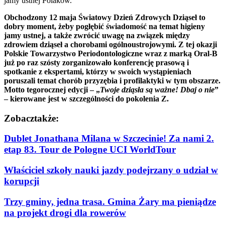
jamy ustnej Polaków.
Obchodzony 12 maja Światowy Dzień Zdrowych Dziąseł to
dobry moment, żeby pogłębić świadomość na temat higieny
jamy ustnej, a także zwrócić uwagę na związek między
zdrowiem dziąseł a chorobami ogólnoustrojowymi. Z tej okazji
Polskie Towarzystwo Periodontologiczne wraz z marką Oral-B
już po raz szósty zorganizowało konferencję prasową i
spotkanie z ekspertami, którzy w swoich wystąpieniach
poruszali temat chorób przyzębia i profilaktyki w tym obszarze.
Motto tegorocznej edycji – „
Twoje dziąsła są ważne! Dbaj o nie
”
– kierowane jest w szczególności do pokolenia Z.
Zobacz
także:
Dublet Jonathana Milana w Szczecinie! Za nami 2.
etap 83. Tour de Pologne UCI WorldTour
Właściciel szkoły nauki jazdy podejrzany o udział w
korupcji
Trzy gminy, jedna trasa. Gmina Żary ma pieniądze
na projekt drogi dla rowerów