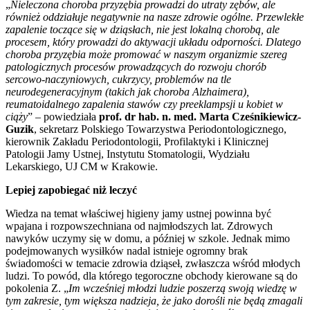
„
Nieleczona choroba przyzębia prowadzi do utraty zębów, ale
również oddziałuje negatywnie na nasze zdrowie ogólne. Przewlekłe
zapalenie toczące się w dziąsłach, nie jest lokalną chorobą, ale
procesem, który prowadzi do aktywacji układu odporności. Dlatego
choroba przyzębia może promować w naszym organizmie szereg
patologicznych procesów prowadzących do rozwoju chorób
sercowo-naczyniowych, cukrzycy, problemów na tle
neurodegeneracyjnym (takich jak choroba Alzhaimera),
reumatoidalnego zapalenia stawów czy preeklampsji u kobiet w
ciąży
” – powiedziała
prof. dr hab. n. med. Marta Cześnikiewicz-
Guzik
, sekretarz Polskiego Towarzystwa Periodontologicznego,
kierownik Zakładu Periodontologii, Profilaktyki i Klinicznej
Patologii Jamy Ustnej, Instytutu Stomatologii, Wydziału
Lekarskiego, UJ CM w Krakowie.
Lepiej zapobiegać niż leczyć
Wiedza na temat właściwej higieny jamy ustnej powinna być
wpajana i rozpowszechniana od najmłodszych lat. Zdrowych
nawyków uczymy się w domu, a później w szkole. Jednak mimo
podejmowanych wysiłków nadal istnieje ogromny brak
świadomości w temacie zdrowia dziąseł, zwłaszcza wśród młodych
ludzi. To powód, dla którego tegoroczne obchody kierowane są do
pokolenia Z. „
Im wcześniej młodzi ludzie poszerzą swoją wiedzę w
tym zakresie, tym większa nadzieja, że jako dorośli nie będą zmagali