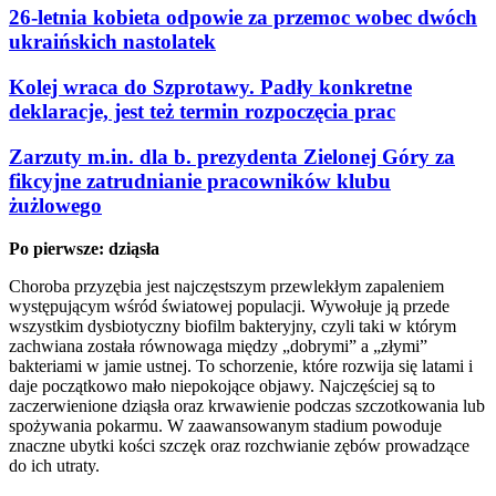
26-letnia kobieta odpowie za przemoc wobec dwóch
ukraińskich nastolatek
Kolej wraca do Szprotawy. Padły konkretne
deklaracje, jest też termin rozpoczęcia prac
Zarzuty m.in. dla b. prezydenta Zielonej Góry za
fikcyjne zatrudnianie pracowników klubu
żużlowego
Po pierwsze: dziąsła
Choroba przyzębia jest najczęstszym przewlekłym zapaleniem
występującym wśród światowej populacji. Wywołuje ją przede
wszystkim dysbiotyczny biofilm bakteryjny, czyli taki w którym
zachwiana została równowaga między „dobrymi” a „złymi”
bakteriami w jamie ustnej. To schorzenie, które rozwija się latami i
daje początkowo mało niepokojące objawy. Najczęściej są to
zaczerwienione dziąsła oraz krwawienie podczas szczotkowania lub
spożywania pokarmu. W zaawansowanym stadium powoduje
znaczne ubytki kości szczęk oraz rozchwianie zębów prowadzące
do ich utraty.