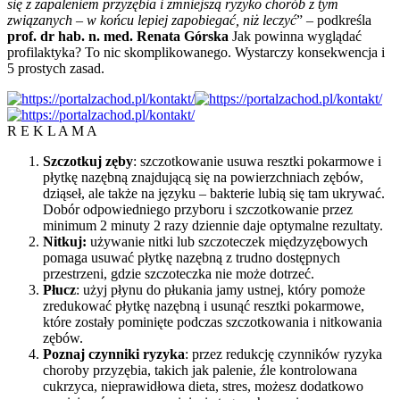
się z zapaleniem przyzębia i zmniejszą ryzyko chorób z tym
związanych – w końcu lepiej zapobiegać, niż leczyć
” – podkreśla
prof. dr hab. n. med. Renata Górska
Jak powinna wyglądać
profilaktyka? To nic skomplikowanego. Wystarczy konsekwencja i
5 prostych zasad.
R E K L A M A
Szczotkuj zęby
: szczotkowanie usuwa resztki pokarmowe i
płytkę nazębną znajdującą się na powierzchniach zębów,
dziąseł, ale także na języku – bakterie lubią się tam ukrywać.
Dobór odpowiedniego przyboru i szczotkowanie przez
minimum 2 minuty 2 razy dziennie daje optymalne rezultaty.
Nitkuj:
używanie nitki lub szczoteczek międzyzębowych
pomaga usuwać płytkę nazębną z trudno dostępnych
przestrzeni, gdzie szczoteczka nie może dotrzeć.
Płucz
: użyj płynu do płukania jamy ustnej, który pomoże
zredukować płytkę nazębną i usunąć resztki pokarmowe,
które zostały pominięte podczas szczotkowania i nitkowania
zębów.
Poznaj czynniki ryzyka
: przez redukcję czynników ryzyka
choroby przyzębia, takich jak palenie, źle kontrolowana
cukrzyca, nieprawidłowa dieta, stres, możesz dodatkowo