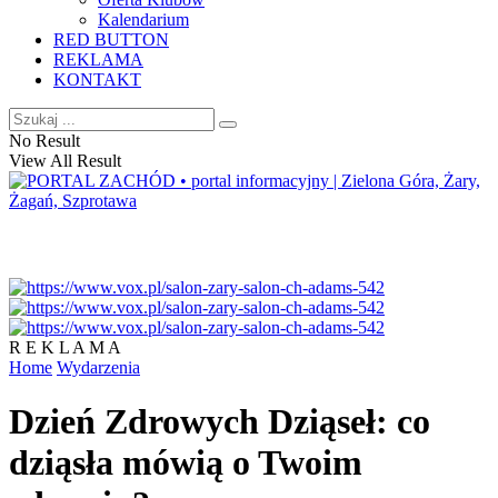
Kalendarium
RED BUTTON
REKLAMA
KONTAKT
No Result
View All Result
R E K L A M A
Home
Wydarzenia
Dzień Zdrowych Dziąseł: co
dziąsła mówią o Twoim