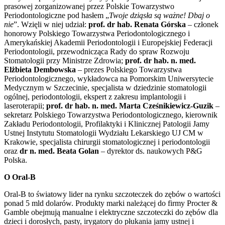
prasowej zorganizowanej przez Polskie Towarzystwo
Periodontologiczne pod hasłem „
Twoje dziąsła są ważne! Dbaj o
nie
”. Wzięli w niej udział:
prof. dr hab. Renata Górska
– członek
honorowy Polskiego Towarzystwa Periodontologicznego i
Amerykańskiej Akademii Periodontologii i Europejskiej Federacji
Periodontologii, przewodnicząca Rady do spraw Rozwoju
Stomatologii przy Ministrze Zdrowia;
prof. dr hab. n. med.
Elżbieta Dembowska
– prezes Polskiego Towarzystwa
Periodontologicznego, wykładowca na Pomorskim Uniwersytecie
Medycznym w Szczecinie, specjalista w dziedzinie stomatologii
ogólnej, periodontologii, ekspert z zakresu implantologii i
laseroterapii;
prof. dr hab. n. med. Marta Cześnikiewicz-Guzik
–
sekretarz Polskiego Towarzystwa Periodontologicznego, kierownik
Zakładu Periodontologii, Profilaktyki i Klinicznej Patologii Jamy
Ustnej Instytutu Stomatologii Wydziału Lekarskiego UJ CM w
Krakowie, specjalista chirurgii stomatologicznej i periodontologii
oraz
dr n. med. Beata Golan
– dyrektor ds. naukowych P&G
Polska.
O Oral-B
Oral-B to światowy lider na rynku szczoteczek do zębów o wartości
ponad 5 mld dolarów. Produkty marki należącej do firmy Procter &
Gamble obejmują manualne i elektryczne szczoteczki do zębów dla
dzieci i dorosłych, pasty, irygatory do płukania jamy ustnej i