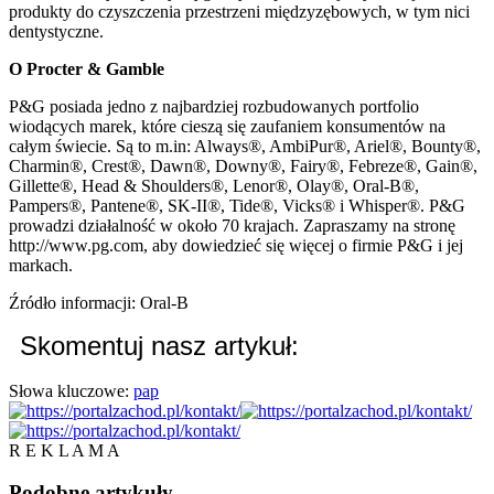
produkty do czyszczenia przestrzeni międzyzębowych, w tym nici
dentystyczne.
O Procter & Gamble
P&G posiada jedno z najbardziej rozbudowanych portfolio
wiodących marek, które cieszą się zaufaniem konsumentów na
całym świecie. Są to m.in: Always®, AmbiPur®, Ariel®, Bounty®,
Charmin®, Crest®, Dawn®, Downy®, Fairy®, Febreze®, Gain®,
Gillette®, Head & Shoulders®, Lenor®, Olay®, Oral-B®,
Pampers®, Pantene®, SK-II®, Tide®, Vicks® i Whisper®. P&G
prowadzi działalność w około 70 krajach. Zapraszamy na stronę
http://www.pg.com, aby dowiedzieć się więcej o firmie P&G i jej
markach.
Źródło informacji: Oral-B
Skomentuj nasz artykuł:
Słowa kluczowe:
pap
R E K L A M A
Podobne
artykuły