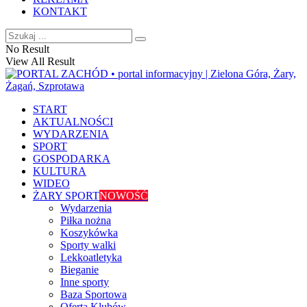
KONTAKT
No Result
View All Result
START
AKTUALNOŚCI
WYDARZENIA
SPORT
GOSPODARKA
KULTURA
WIDEO
ŻARY SPORT
NOWOŚĆ
Wydarzenia
Piłka nożna
Koszykówka
Sporty walki
Lekkoatletyka
Bieganie
Inne sporty
Baza Sportowa
Oferta Klubów