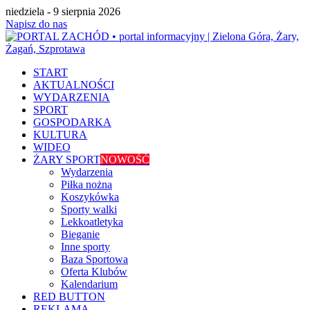
niedziela - 9 sierpnia 2026
Napisz do nas
START
AKTUALNOŚCI
WYDARZENIA
SPORT
GOSPODARKA
KULTURA
WIDEO
ŻARY SPORT
NOWOŚĆ
Wydarzenia
Piłka nożna
Koszykówka
Sporty walki
Lekkoatletyka
Bieganie
Inne sporty
Baza Sportowa
Oferta Klubów
Kalendarium
RED BUTTON
REKLAMA