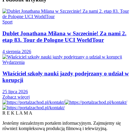
Sport
Dublet Jonathana Milana w Szczecinie! Za nami 2.
etap 83. Tour de Pologne UCI WorldTour
4 sierpnia 2026
Wydarzenia
Właściciel szkoły nauki jazdy podejrzany o udział w
korupcji
25 lipca 2026
Zobacz więcej
R E K L A M A
Jesteśmy niezależnym portalem informacyjnym. Zajmujemy się
również kompleksową produkcją filmową i telewizyjną.