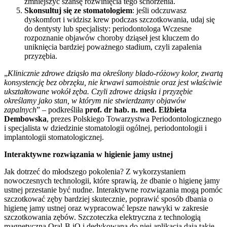
zmniejszyć szansę rozwinięcia tego schorzenia.
Skonsultuj się ze stomatologiem
: jeśli odczuwasz
dyskomfort i widzisz krew podczas szczotkowania, udaj się
do dentysty lub specjalisty: periodontologa Wczesne
rozpoznanie objawów choroby dziąseł jest kluczem do
uniknięcia bardziej poważnego stadium, czyli zapalenia
przyzębia.
„
Klinicznie zdrowe dziąsło ma określony blado-różowy kolor, zwartą
konsystencję bez obrzęku, nie krwawi samoistnie oraz jest właściwie
ukształtowane wokół zęba. Czyli zdrowe dziąsła i przyzębie
określamy jako stan, w którym nie stwierdzamy objawów
zapalnych
” – podkreśliła
prof. dr hab. n. med. Elżbieta
Dembowska
, prezes Polskiego Towarzystwa Periodontologicznego
i specjalista w dziedzinie stomatologii ogólnej, periodontologii i
implantologii stomatologicznej.
Interaktywne rozwiązania w higienie jamy ustnej
Jak dotrzeć do młodszego pokolenia? Z wykorzystaniem
nowoczesnych technologii, które sprawią, że dbanie o higienę jamy
ustnej przestanie być nudne. Interaktywne rozwiązania mogą pomóc
szczotkować zęby bardziej skutecznie, poprawić sposób dbania o
higienę jamy ustnej oraz wypracować lepsze nawyki w zakresie
szczotkowania zębów. Szczoteczka elektryczna z technologią
magnetyczną Oral-B iO i dedykowana do niej aplikacja dają takie