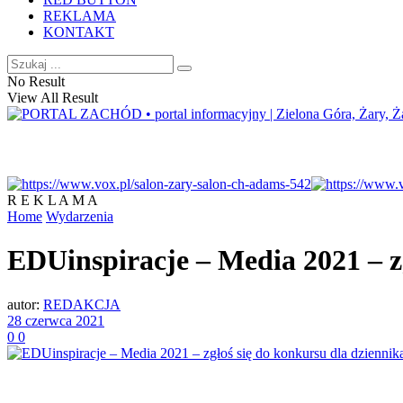
REKLAMA
KONTAKT
No Result
View All Result
R E K L A M A
Home
Wydarzenia
EDUinspiracje – Media 2021 – zg
autor:
REDAKCJA
28 czerwca 2021
0
0