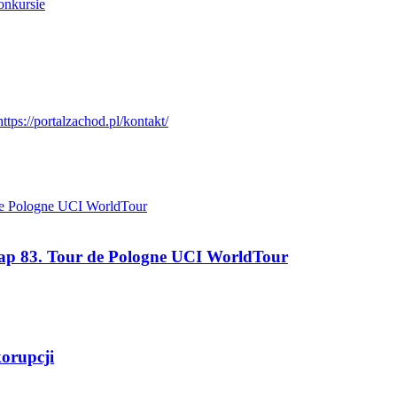
onkursie
tap 83. Tour de Pologne UCI WorldTour
korupcji