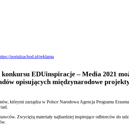
ło konkursu EDUinspiracje – Media 2021 moż
iadów opisujących międzynarodowe projekty
ramów, którymi zarządza w Polsce Narodowa Agencja Programu Erasmus
wiad.
znawców. Zwyciężą materiały najbardziej inspirujące odbiorców do udz
tów.