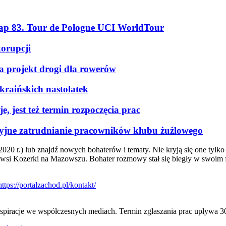
tap 83. Tour de Pologne UCI WorldTour
korupcji
a projekt drogi dla rowerów
kraińskich nastolatek
, jest też termin rozpoczęcia prac
kcyjne zatrudnianie pracowników klubu żużlowego
2020 r.) lub znajdź nowych bohaterów i tematy. Nie kryją się one tyl
wsi Kozerki na Mazowszu. Bohater rozmowy stał się biegły w swoim f
nspiracje we współczesnych mediach. Termin zgłaszania prac upływa 3