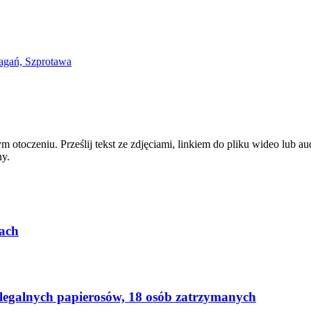
zym otoczeniu. Prześlij tekst ze zdjęciami, linkiem do pliku wideo lub
ny.
ach
elegalnych papierosów, 18 osób zatrzymanych