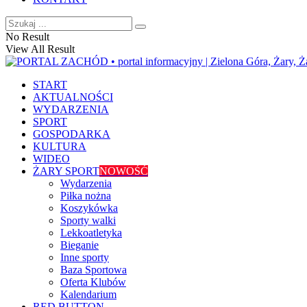
No Result
View All Result
START
AKTUALNOŚCI
WYDARZENIA
SPORT
GOSPODARKA
KULTURA
WIDEO
ŻARY SPORT
NOWOŚĆ
Wydarzenia
Piłka nożna
Koszykówka
Sporty walki
Lekkoatletyka
Bieganie
Inne sporty
Baza Sportowa
Oferta Klubów
Kalendarium
RED BUTTON