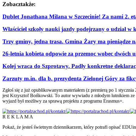
Zobacz
także:
Dublet Jonathana Milana w Szczecinie! Za nami 2. e
Właściciel szkoły nauki jazdy podejrzany o udział w 
Trzy gminy, jedna trasa. Gmina Żary ma pieniądze n
26-letnia kobieta odpowie za przemoc wobec dwóch u
Kolej wraca do Szprotawy. Padły konkretne deklaracje
Zarzuty m.in. dla b. prezydenta Zielonej Góry za fi
Zgłoś się z już opublikowanym materiałem (z premierą po 1 stycznia 
jest Krzysztof Bońkowski. To autor wywiadu z młodym lutnikiem ze 
wyjazd był możliwy za sprawą projektu z programu Erasmus+.
R E K L A M A
Pokaż, że jesteś świetnym dziennikarzem, który potrafi opisać EDUi