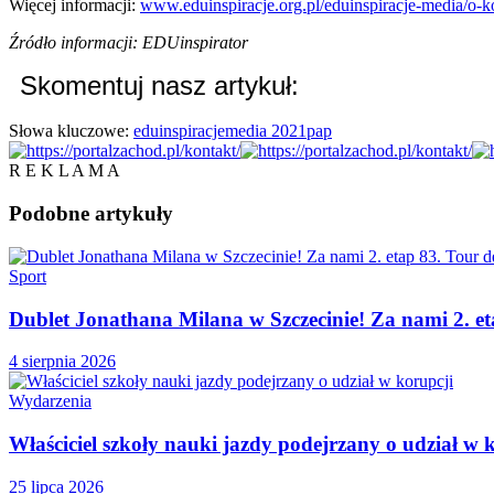
Więcej informacji:
www.eduinspiracje.org.pl/eduinspiracje-media/o-k
Źródło informacji: EDUinspirator
Skomentuj nasz artykuł:
Słowa kluczowe:
eduinspiracje
media 2021
pap
R E K L A M A
Podobne
artykuły
Sport
Dublet Jonathana Milana w Szczecinie! Za nami 2. e
4 sierpnia 2026
Wydarzenia
Właściciel szkoły nauki jazdy podejrzany o udział w 
25 lipca 2026