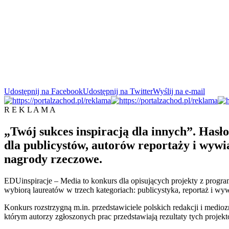
Udostępnij na Facebook
Udostępnij na Twitter
Wyślij na e-mail
R E K L A M A
„Twój sukces inspiracją dla innych”. Has
dla publicystów, autorów reportaży i wyw
nagrody rzeczowe.
EDUinspiracje – Media to konkurs dla opisujących projekty z prog
wybiorą laureatów w trzech kategoriach: publicystyka, reportaż i wy
Konkurs rozstrzygną m.in. przedstawiciele polskich redakcji i medio
którym autorzy zgłoszonych prac przedstawiają rezultaty tych projek