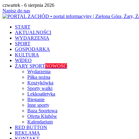
czwartek - 6 sierpnia 2026
Napisz do nas
START
AKTUALNOŚCI
WYDARZENIA
SPORT
GOSPODARKA
KULTURA
WIDEO
ŻARY SPORT
NOWOŚĆ
Wydarzenia
Piłka nożna
Koszykówka
Sporty walki
Lekkoatletyka
Bieganie
Inne sporty
Baza Sportowa
Oferta Klubów
Kalendarium
RED BUTTON
REKLAMA
KONTAKT