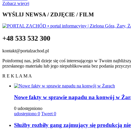
Zobacz więcej
WYŚLIJ NEWSA / ZDJĘCIE / FILM
+48 533 532 300
kontakt@portalzachod.pl
Poinformuj nas, jeśli dzieje się coś interesującego w Twoim najbliżs
przesłanego materiału lub jego niepublikowania bez podania przyczy
R E K L A M A
Nowe fakty w sprawie napadu na konwój w Żar
0 udostępniono
udostępiono
0
Tweet
0
Służby rozbiły gang zajmujący się produkcją ni