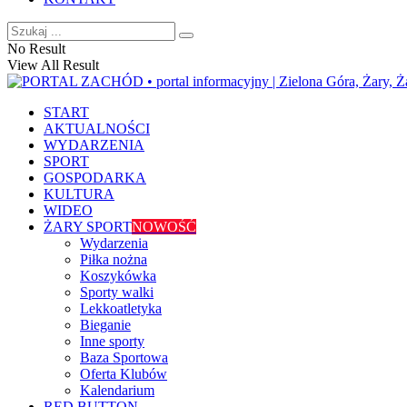
No Result
View All Result
START
AKTUALNOŚCI
WYDARZENIA
SPORT
GOSPODARKA
KULTURA
WIDEO
ŻARY SPORT
NOWOŚĆ
Wydarzenia
Piłka nożna
Koszykówka
Sporty walki
Lekkoatletyka
Bieganie
Inne sporty
Baza Sportowa
Oferta Klubów
Kalendarium
RED BUTTON