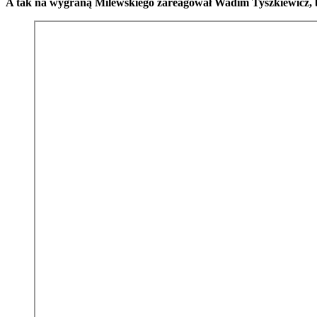
A tak na wygraną Milewskiego zareagował Wadim Tyszkiewicz, b