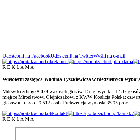
Udostępnij na Facebook
Udostępnij na Twitter
Wyślij na e-mail
R E K L A M A
Wieloletni zastępca Wadima Tyszkiewicza w niedzielnych wybora
Milewski zdobył 8 079 ważnych głosów. Drugi wynik – 1 597 głosów
miejsce Mirosławowi Olejniczakowi z KWW Koalicja Polska; czwar
głosowania było 29 512 osób. Frekwencja wyniosła 35,95 proc.
R E K L A M A