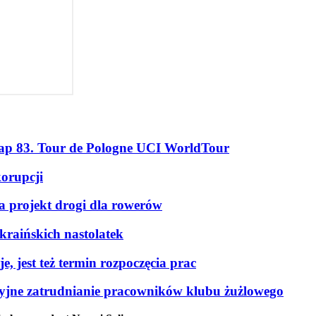
tap 83. Tour de Pologne UCI WorldTour
korupcji
a projekt drogi dla rowerów
kraińskich nastolatek
, jest też termin rozpoczęcia prac
kcyjne zatrudnianie pracowników klubu żużlowego