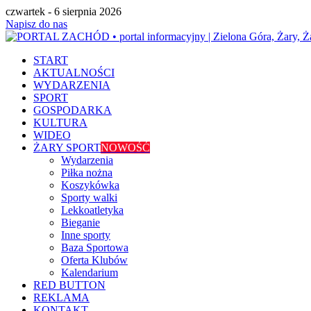
czwartek - 6 sierpnia 2026
Napisz do nas
START
AKTUALNOŚCI
WYDARZENIA
SPORT
GOSPODARKA
KULTURA
WIDEO
ŻARY SPORT
NOWOŚĆ
Wydarzenia
Piłka nożna
Koszykówka
Sporty walki
Lekkoatletyka
Bieganie
Inne sporty
Baza Sportowa
Oferta Klubów
Kalendarium
RED BUTTON
REKLAMA
KONTAKT