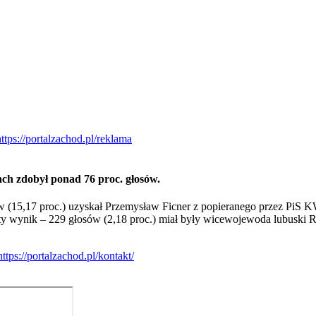
ch zdobył ponad 76 proc. głosów.
 (15,17 proc.) uzyskał Przemysław Ficner z popieranego przez PiS K
ty wynik – 229 głosów (2,18 proc.) miał były wicewojewoda lubusk