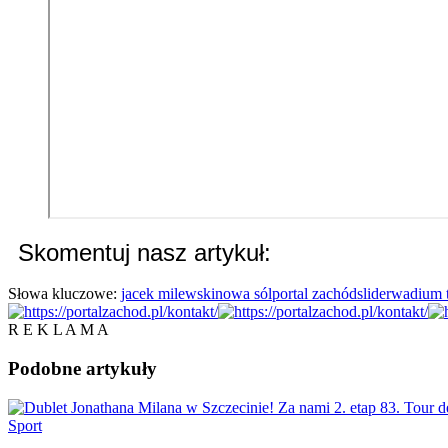
Skomentuj nasz artykuł:
Słowa kluczowe:
jacek milewski
nowa sól
portal zachód
slider
wadium 
R E K L A M A
Podobne
artykuły
Sport