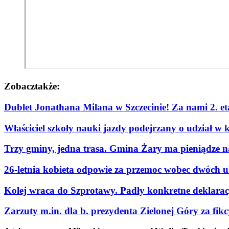
Zobacz
także:
Dublet Jonathana Milana w Szczecinie! Za nami 2. e
Właściciel szkoły nauki jazdy podejrzany o udział w 
Trzy gminy, jedna trasa. Gmina Żary ma pieniądze n
26-letnia kobieta odpowie za przemoc wobec dwóch u
Kolej wraca do Szprotawy. Padły konkretne deklaracje
Zarzuty m.in. dla b. prezydenta Zielonej Góry za fi