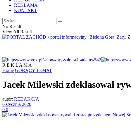
REKLAMA
KONTAKT
No Result
View All Result
R E K L A M A
Home
GORĄCY TEMAT
Jacek Milewski zdeklasował rywa
autor:
REDAKCJA
6 stycznia 2020
0
0