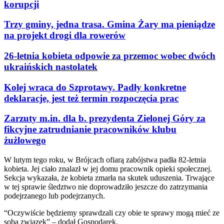
korupcji
Trzy gminy, jedna trasa. Gmina Żary ma pieniądze
na projekt drogi dla rowerów
26-letnia kobieta odpowie za przemoc wobec dwóch
ukraińskich nastolatek
Kolej wraca do Szprotawy. Padły konkretne
deklaracje, jest też termin rozpoczęcia prac
Zarzuty m.in. dla b. prezydenta Zielonej Góry za
fikcyjne zatrudnianie pracowników klubu
żużlowego
W lutym tego roku, w Brójcach ofiarą zabójstwa padła 82-letnia
kobieta. Jej ciało znalazł w jej domu pracownik opieki społecznej.
Sekcja wykazała, że kobieta zmarła na skutek uduszenia. Trwające
w tej sprawie śledztwo nie doprowadziło jeszcze do zatrzymania
podejrzanego lub podejrzanych.
“Oczywiście będziemy sprawdzali czy obie te sprawy mogą mieć ze
sobą związek” – dodał Gospodarek.