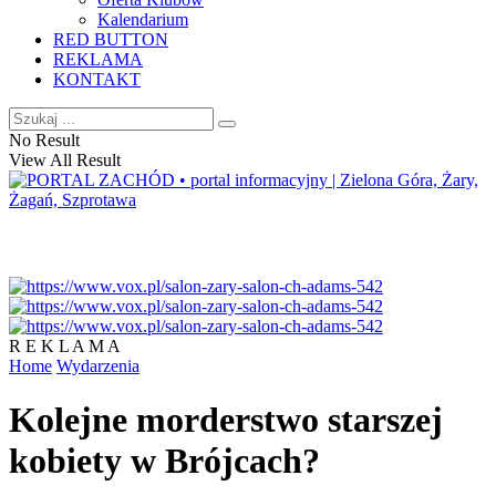
Kalendarium
RED BUTTON
REKLAMA
KONTAKT
No Result
View All Result
R E K L A M A
Home
Wydarzenia
Kolejne morderstwo starszej
kobiety w Brójcach?