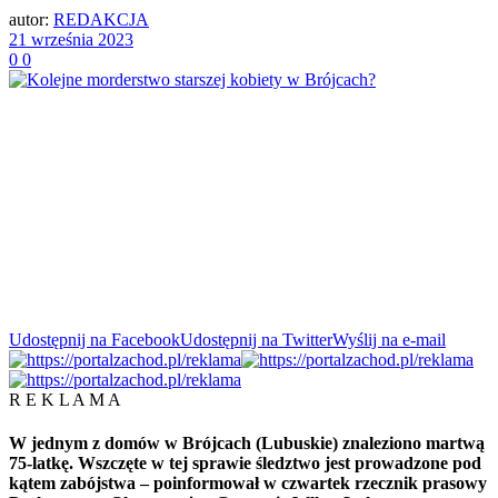
autor:
REDAKCJA
21 września 2023
0
0
Udostępnij na Facebook
Udostępnij na Twitter
Wyślij na e-mail
R E K L A M A
W jednym z domów w Brójcach (Lubuskie) znaleziono martwą
75-latkę. Wszczęte w tej sprawie śledztwo jest prowadzone pod
kątem zabójstwa – poinformował w czwartek rzecznik prasowy