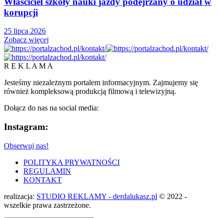
Właściciel szkoły nauki jazdy podejrzany o udział w
korupcji
25 lipca 2026
Zobacz więcej
R E K L A M A
Jesteśmy niezależnym portalem informacyjnym. Zajmujemy się
również kompleksową produkcją filmową i telewizyjną.
Dołącz do nas na social media:
Instagram:
Obserwuj nas!
POLITYKA PRYWATNOŚCI
REGULAMIN
KONTAKT
realizacja:
STUDIO REKLAMY - derdalukasz.pl
© 2022 -
wszelkie prawa zastrzeżone.