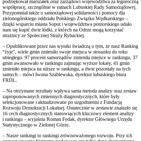
podziękował marszałek oraz zarządowi województwa za tegoroczną
współpracę, szczególnie w ramach Lubuskiej Rady Samorządowej.
Przypomniał także o samorządowej solidarności i pomocy dla
zielonogórskiego oddziału Polskiego Związku Wędkarskiego –
dzięki wsparciu miasta Sopot i województwa pomorskiego udało
nam się kupić dwie łódki, z któych na Odrze mogą korzystać
strażnicy ze Spolecznej Straży Rybackiej.
– Opublikowane przez nas wyniki świadczą o tym, że nasz Ranking
“żyje”, wiele gmin zmieniło swoje miejsca w stosunku do roku
ubiegłego. 97 procent samorządów zmieniła miejsce w rankingu, 37
gmin awansowało w rankingu zajmując wyższe lokaty, 41 gmin
zmieniło miejsca na niższe w rankingu, a dwie pozostały na tych
samych – mówi Iwona Szablewska, dyrektor lubuskiego biura
FRDL.
– Na otrzymane rezultaty wpływa sama metoda analizy oraz zestaw
zaproponowanych zmiennych diagnostycznych, które były
selekcjonowane i aktualizowane po uzgodnieniu z Fundacją
Rozwoju Demokracji Lokalnej. Ostatecznie w zestawie znalazło się
16 cech diagnostycznych stanowiących kluczowy element analizy
i rankingu – wyjaśnia Roman Fedak, dyrektor Głównego Urzędu
Statystycznego w Zielonej Górze.
– Nasze rankingi to rankingi zrównoważonego rozwoju. Przy ich