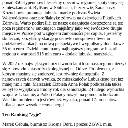
ponad 350 stypendiów! Jesteśmy obecni w regionie, spotykamy się
z mieszkańcami. Byliśmy w Słubicach, Pszczewie, Żarach czy
Kożuchowie promując lubuską markę podczas Święta
Województwa oraz profilaktykę zdrowia na dziewięciu Piknikach
Zdrowia. Warto podkreślić, że nasze osiągnięcia dostrzeżone są też
poza regionem: w rankingach zajęliśmy jako województwo drugie
miejsce w Polsce pod względem zamożności per capita. I jesteśmy
skuteczni, złożyliśmy skargę przeciwko niesprawiedliwemu
podziałowi alokacji na nową perspektywę i wygraliśmy dodatkowe
55 mln euro. Dzięki temu mamy najbogatszy program w historii
regionu o wartości 915 mln euro – dodaje lubuska marszałek.
W 2022 r. z największymi przeciwnościami losu nasz region mierzył
się z powodu katastrofy ekologicznej na Odrze. Problemem, z
którym musimy się zmierzyć, jest również demografia. Z
najnowszych danych wynika, że mieszkańców Lubuskiego jest już
mniej niż 1 mln. Marszałek Elżbieta Anna Polak podkreślała także,
że był to wyjątkowo trudny rok dla samorządu. 24 lutego wybuchła
wojna w Ukrainie, a Polki i Polacy ruszyli na pomoc uchodźcom.
Wielkim problemem jest również wysoka, ponad 17-procentowa
inflacja oraz wysokie ceny energii.
Ten Ranking “żyje”
Marek Cebula, burmistrz Krosna Odrz. i prezes ZGWL m.in.