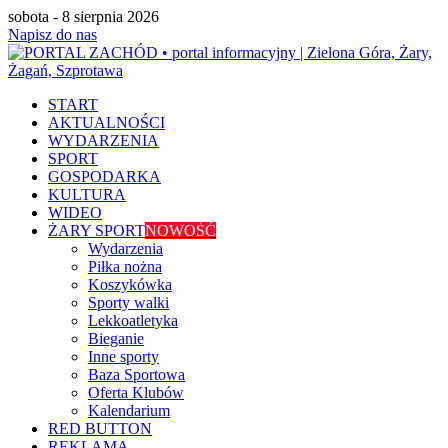
sobota - 8 sierpnia 2026
Napisz do nas
START
AKTUALNOŚCI
WYDARZENIA
SPORT
GOSPODARKA
KULTURA
WIDEO
ŻARY SPORT
NOWOŚĆ
Wydarzenia
Piłka nożna
Koszykówka
Sporty walki
Lekkoatletyka
Bieganie
Inne sporty
Baza Sportowa
Oferta Klubów
Kalendarium
RED BUTTON
REKLAMA