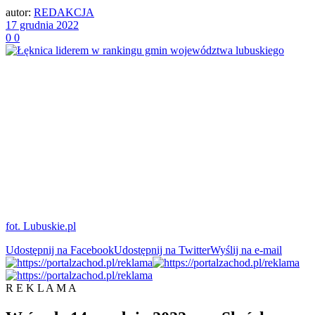
autor:
REDAKCJA
17 grudnia 2022
0
0
fot. Lubuskie.pl
Udostępnij na Facebook
Udostępnij na Twitter
Wyślij na e-mail
R E K L A M A