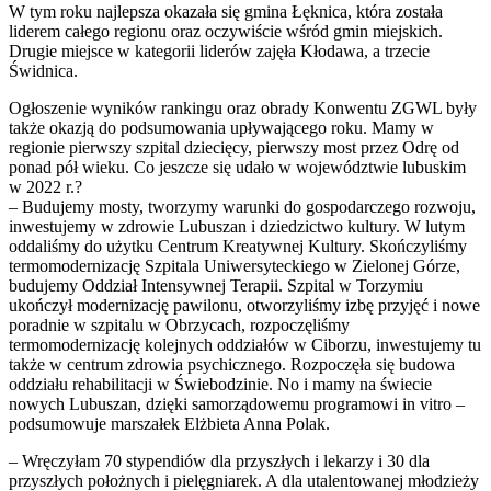
W tym roku najlepsza okazała się gmina Łęknica, która została
liderem całego regionu oraz oczywiście wśród gmin miejskich.
Drugie miejsce w kategorii liderów zajęła Kłodawa, a trzecie
Świdnica.
Ogłoszenie wyników rankingu oraz obrady Konwentu ZGWL były
także okazją do podsumowania upływającego roku. Mamy w
regionie pierwszy szpital dziecięcy, pierwszy most przez Odrę od
ponad pół wieku. Co jeszcze się udało w województwie lubuskim
w 2022 r.?
– Budujemy mosty, tworzymy warunki do gospodarczego rozwoju,
inwestujemy w zdrowie Lubuszan i dziedzictwo kultury. W lutym
oddaliśmy do użytku Centrum Kreatywnej Kultury. Skończyliśmy
termomodernizację Szpitala Uniwersyteckiego w Zielonej Górze,
budujemy Oddział Intensywnej Terapii. Szpital w Torzymiu
ukończył modernizację pawilonu, otworzyliśmy izbę przyjęć i nowe
poradnie w szpitalu w Obrzycach, rozpoczęliśmy
termomodernizację kolejnych oddziałów w Ciborzu, inwestujemy tu
także w centrum zdrowia psychicznego. Rozpoczęła się budowa
oddziału rehabilitacji w Świebodzinie. No i mamy na świecie
nowych Lubuszan, dzięki samorządowemu programowi in vitro –
podsumowuje marszałek Elżbieta Anna Polak.
– Wręczyłam 70 stypendiów dla przyszłych i lekarzy i 30 dla
przyszłych położnych i pielęgniarek. A dla utalentowanej młodzieży