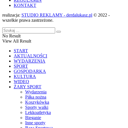
REGULAMIN
KONTAKT
realizacja:
STUDIO REKLAMY - derdalukasz.pl
© 2022 -
wszelkie prawa zastrzeżone.
No Result
View All Result
START
AKTUALNOŚCI
WYDARZENIA
SPORT
GOSPODARKA
KULTURA
WIDEO
ŻARY SPORT
Wydarzenia
Piłka nożna
Koszykówka
Sporty walki
Lekkoatletyka
Bieganie
Inne sporty
Baza Sportowa