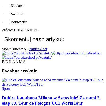
· Kłodawa
· Świdnica
· Bobrowice
Źródło: LUBUSKIE.PL
Skomentuj nasz artykuł:
Słowa kluczowe:
łęknica
slider
R E K L A M A
Podobne
artykuły
Sport
Dublet Jonathana Milana w Szczecinie! Za nami 2.
etap 83. Tour de Pologne UCI WorldTour