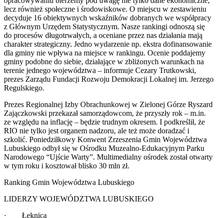
opracowywaniu bierzemy pod uwagę nie tylko dane ekonomiczne,
lecz również społeczne i środowiskowe. O miejscu w zestawieniu
decyduje 16 obiektywnych wskaźników dobranych we współpracy
z Głównym Urzędem Statystycznym. Nasze rankingi odnoszą się
do procesów długotrwałych, a oceniane przez nas działania mają
charakter strategiczny. Jedno wydarzenie np. ekstra dofinansowanie
dla gminy nie wpływa na miejsce w rankingu. Ocenie poddajemy
gminy podobne do siebie, działające w zbliżonych warunkach na
terenie jednego województwa – informuje Cezary Trutkowski,
prezes Zarządu Fundacji Rozwoju Demokracji Lokalnej im. Jerzego
Regulskiego.
Prezes Regionalnej Izby Obrachunkowej w Zielonej Górze Ryszard
Zajączkowski przekazał samorządowcom, że przyszły rok – m.in.
ze względu na inflację – będzie trudnym okresem. I podkreślił, że
RIO nie tylko jest organem nadzoru, ale też może doradzać i
szkolić. Poniedziłkowy Konwent Zrzeszenia Gmin Województwa
Lubuskiego odbył się w Ośrodku Muzealno-Edukacyjnym Parku
Narodowego “Ujście Warty”. Multimedialny ośrodek został otwarty
w tym roku i kosztował blisko 30 mln zł.
Ranking Gmin Województwa Lubuskiego
LIDERZY WOJEWÓDZTWA LUBUSKIEGO
· Łęknica