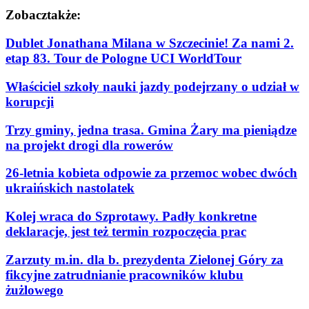
Zobacz
także:
Dublet Jonathana Milana w Szczecinie! Za nami 2.
etap 83. Tour de Pologne UCI WorldTour
Właściciel szkoły nauki jazdy podejrzany o udział w
korupcji
Trzy gminy, jedna trasa. Gmina Żary ma pieniądze
na projekt drogi dla rowerów
26-letnia kobieta odpowie za przemoc wobec dwóch
ukraińskich nastolatek
Kolej wraca do Szprotawy. Padły konkretne
deklaracje, jest też termin rozpoczęcia prac
Zarzuty m.in. dla b. prezydenta Zielonej Góry za
fikcyjne zatrudnianie pracowników klubu
żużlowego