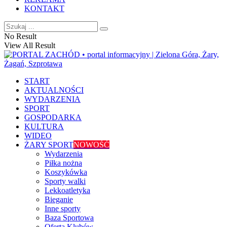
KONTAKT
No Result
View All Result
START
AKTUALNOŚCI
WYDARZENIA
SPORT
GOSPODARKA
KULTURA
WIDEO
ŻARY SPORT
NOWOŚĆ
Wydarzenia
Piłka nożna
Koszykówka
Sporty walki
Lekkoatletyka
Bieganie
Inne sporty
Baza Sportowa
Oferta Klubów