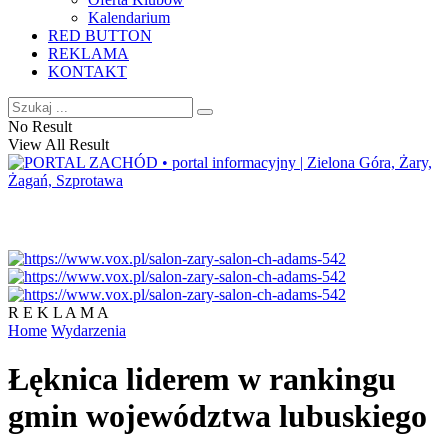
Kalendarium
RED BUTTON
REKLAMA
KONTAKT
No Result
View All Result
R E K L A M A
Home
Wydarzenia
Łęknica liderem w rankingu
gmin województwa lubuskiego