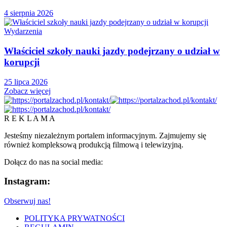
4 sierpnia 2026
Wydarzenia
Właściciel szkoły nauki jazdy podejrzany o udział w
korupcji
25 lipca 2026
Zobacz więcej
R E K L A M A
Jesteśmy niezależnym portalem informacyjnym. Zajmujemy się
również kompleksową produkcją filmową i telewizyjną.
Dołącz do nas na social media:
Instagram:
Obserwuj nas!
POLITYKA PRYWATNOŚCI