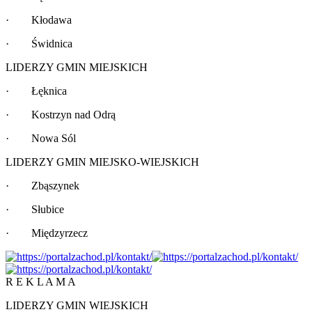
· Kłodawa
· Świdnica
LIDERZY GMIN MIEJSKICH
· Łęknica
· Kostrzyn nad Odrą
· Nowa Sól
LIDERZY GMIN MIEJSKO-WIEJSKICH
· Zbąszynek
· Słubice
· Międzyrzecz
R E K L A M A
LIDERZY GMIN WIEJSKICH