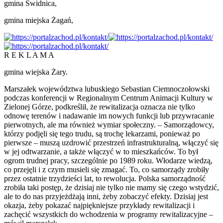
gmina Świdnica,
gmina miejska Żagań,
R E K L A M A
gmina wiejska Żary.
Marszałek województwa lubuskiego Sebastian Ciemnoczołowski
podczas konferencji w Regionalnym Centrum Animacji Kultury w
Zielonej Górze, podkreślił, że rewitalizacja oznacza nie tylko
odnowę terenów i nadawanie im nowych funkcji lub przywracanie
pierwotnych, ale ma również wymiar społeczny. – Samorządowcy,
którzy podjęli się tego trudu, są trochę lekarzami, ponieważ po
pierwsze – muszą uzdrowić przestrzeń infrastrukturalną, włączyć się
w jej odtwarzanie, a także włączyć w to mieszkańców. To był
ogrom trudnej pracy, szczególnie po 1989 roku. Włodarze wiedzą,
co przejęli i z czym musieli się zmagać. To, co samorządy zrobiły
przez ostatnie trzydzieści lat, to rewolucja. Polska samorządność
zrobiła taki postęp, że dzisiaj nie tylko nie mamy się czego wstydzić,
ale to do nas przyjeżdżają inni, żeby zobaczyć efekty. Dzisiaj jest
okazja, żeby pokazać najpiękniejsze przykłady rewitalizacji i
zachęcić wszystkich do wchodzenia w programy rewitalizacyjne –