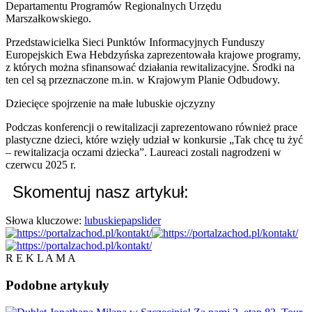
Departamentu Programów Regionalnych Urzędu
Marszałkowskiego.
Przedstawicielka Sieci Punktów Informacyjnych Funduszy
Europejskich Ewa Hebdzyńska zaprezentowała krajowe programy,
z których można sfinansować działania rewitalizacyjne. Środki na
ten cel są przeznaczone m.in. w Krajowym Planie Odbudowy.
Dziecięce spojrzenie na małe lubuskie ojczyzny
Podczas konferencji o rewitalizacji zaprezentowano również prace
plastyczne dzieci, które wzięły udział w konkursie „Tak chcę tu żyć
– rewitalizacja oczami dziecka”. Laureaci zostali nagrodzeni w
czerwcu 2025 r.
Skomentuj nasz artykuł:
Słowa kluczowe:
lubuskie
pap
slider
R E K L A M A
Podobne
artykuły