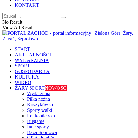
KONTAKT
No Result
View All Result
START
AKTUALNOŚCI
WYDARZENIA
SPORT
GOSPODARKA
KULTURA
WIDEO
ŻARY SPORT
NOWOŚĆ
Wydarzenia
Piłka nożna
Koszykówka
Sporty walki
Lekkoatletyka
Bieganie
Inne sporty
Baza Sportowa
Oferta Klubów