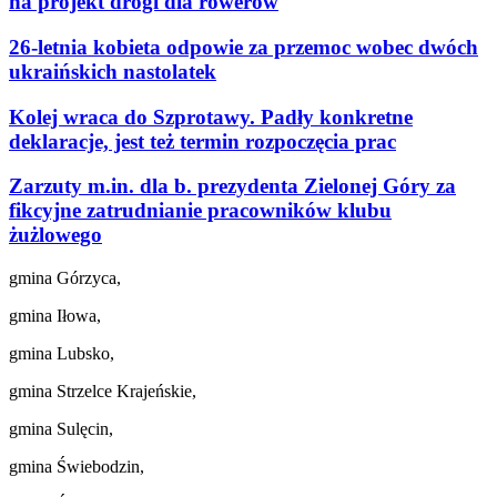
na projekt drogi dla rowerów
26-letnia kobieta odpowie za przemoc wobec dwóch
ukraińskich nastolatek
Kolej wraca do Szprotawy. Padły konkretne
deklaracje, jest też termin rozpoczęcia prac
Zarzuty m.in. dla b. prezydenta Zielonej Góry za
fikcyjne zatrudnianie pracowników klubu
żużlowego
gmina Górzyca,
gmina Iłowa,
gmina Lubsko,
gmina Strzelce Krajeńskie,
gmina Sulęcin,
gmina Świebodzin,