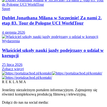
Sport
Dublet Jonathana Milana w Szczecinie! Za nami 2.
etap 83. Tour de Pologne UCI WorldTour
4 sierpnia 2026
Wydarzenia
Właściciel szkoły nauki jazdy podejrzany o udział w
korupcji
25 lipca 2026
Zobacz więcej
R E K L A M A
Jesteśmy niezależnym portalem informacyjnym. Zajmujemy się
również kompleksową produkcją filmową i telewizyjną.
Dołącz do nas na social media: