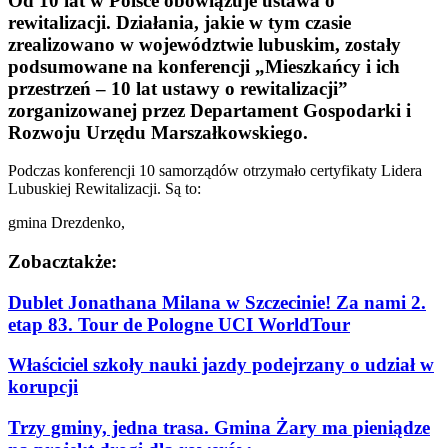
Od 10 lat w Polsce obowiązuje ustawa o
rewitalizacji. Działania, jakie w tym czasie
zrealizowano w województwie lubuskim, zostały
podsumowane na konferencji „Mieszkańcy i ich
przestrzeń – 10 lat ustawy o rewitalizacji”
zorganizowanej przez Departament Gospodarki i
Rozwoju Urzędu Marszałkowskiego.
Podczas konferencji 10 samorządów otrzymało certyfikaty Lidera
Lubuskiej Rewitalizacji. Są to:
gmina Drezdenko,
Zobacz
także:
Dublet Jonathana Milana w Szczecinie! Za nami 2.
etap 83. Tour de Pologne UCI WorldTour
Właściciel szkoły nauki jazdy podejrzany o udział w
korupcji
Trzy gminy, jedna trasa. Gmina Żary ma pieniądze