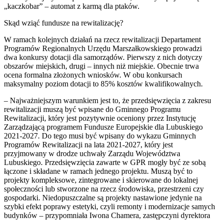
„kaczkobar” – automat z karmą dla ptaków.
Skąd wziąć fundusze na rewitalizację?
W ramach kolejnych działań na rzecz rewitalizacji Departament
Programów Regionalnych Urzędu Marszałkowskiego prowadzi
dwa konkursy dotacji dla samorządów. Pierwszy z nich dotyczy
obszarów miejskich, drugi – innych niż miejskie. Obecnie trwa
ocena formalna złożonych wniosków. W obu konkursach
maksymalny poziom dotacji to 85% kosztów kwalifikowalnych.
– Najważniejszym warunkiem jest to, że przedsięwzięcia z zakresu
rewitalizacji muszą być wpisane do Gminnego Programu
Rewitalizacji, który jest pozytywnie oceniony przez Instytucję
Zarządzającą programem Fundusze Europejskie dla Lubuskiego
2021-2027. Do tego musi być wpisany do wykazu Gminnych
Programów Rewitalizacji na lata 2021-2027, który jest
przyjmowany w drodze uchwały Zarządu Województwa
Lubuskiego. Przedsięwzięcia zawarte w GPR mogły być ze sobą
łączone i składane w ramach jednego projektu. Muszą być to
projekty kompleksowe, zintegrowane i skierowane do lokalnej
społeczności lub stworzone na rzecz środowiska, przestrzeni czy
gospodarki. Niedopuszczalne są projekty nastawione jedynie na
szybki efekt poprawy estetyki, czyli remonty i modernizacje samych
budynków – przypomniała Iwona Chamera, zastępczyni dyrektora