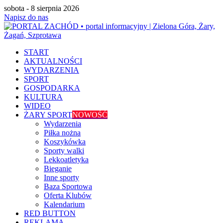
sobota - 8 sierpnia 2026
Napisz do nas
START
AKTUALNOŚCI
WYDARZENIA
SPORT
GOSPODARKA
KULTURA
WIDEO
ŻARY SPORT
NOWOŚĆ
Wydarzenia
Piłka nożna
Koszykówka
Sporty walki
Lekkoatletyka
Bieganie
Inne sporty
Baza Sportowa
Oferta Klubów
Kalendarium
RED BUTTON
REKLAMA