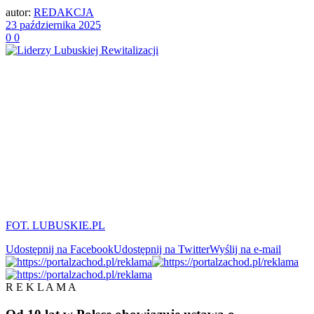
autor:
REDAKCJA
23 października 2025
0
0
FOT. LUBUSKIE.PL
Udostępnij na Facebook
Udostępnij na Twitter
Wyślij na e-mail
R E K L A M A