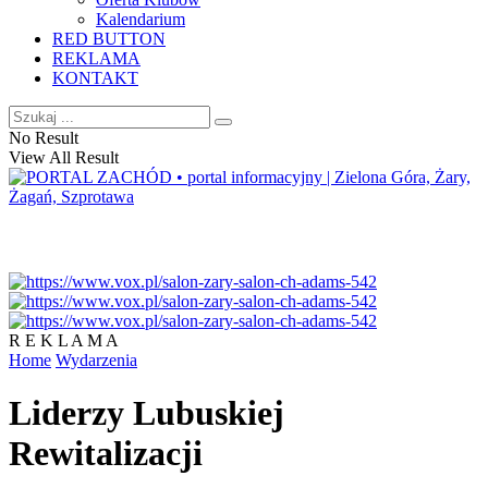
Kalendarium
RED BUTTON
REKLAMA
KONTAKT
No Result
View All Result
R E K L A M A
Home
Wydarzenia
Liderzy Lubuskiej
Rewitalizacji