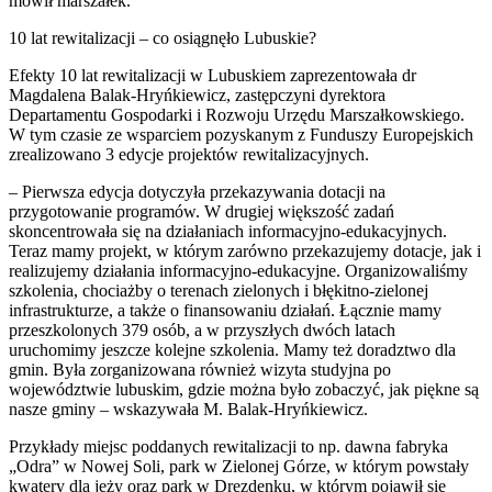
mówił marszałek.
10 lat rewitalizacji – co osiągnęło Lubuskie?
Efekty 10 lat rewitalizacji w Lubuskiem zaprezentowała dr
Magdalena Balak-Hryńkiewicz, zastępczyni dyrektora
Departamentu Gospodarki i Rozwoju Urzędu Marszałkowskiego.
W tym czasie ze wsparciem pozyskanym z Funduszy Europejskich
zrealizowano 3 edycje projektów rewitalizacyjnych.
– Pierwsza edycja dotyczyła przekazywania dotacji na
przygotowanie programów. W drugiej większość zadań
skoncentrowała się na działaniach informacyjno-edukacyjnych.
Teraz mamy projekt, w którym zarówno przekazujemy dotacje, jak i
realizujemy działania informacyjno-edukacyjne. Organizowaliśmy
szkolenia, chociażby o terenach zielonych i błękitno-zielonej
infrastrukturze, a także o finansowaniu działań. Łącznie mamy
przeszkolonych 379 osób, a w przyszłych dwóch latach
uruchomimy jeszcze kolejne szkolenia. Mamy też doradztwo dla
gmin. Była zorganizowana również wizyta studyjna po
województwie lubuskim, gdzie można było zobaczyć, jak piękne są
nasze gminy – wskazywała M. Balak-Hryńkiewicz.
Przykłady miejsc poddanych rewitalizacji to np. dawna fabryka
„Odra” w Nowej Soli, park w Zielonej Górze, w którym powstały
kwatery dla jeży oraz park w Drezdenku, w którym pojawił się