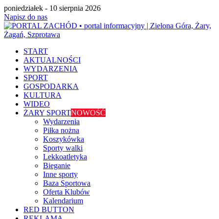
poniedziałek - 10 sierpnia 2026
Napisz do nas
START
AKTUALNOŚCI
WYDARZENIA
SPORT
GOSPODARKA
KULTURA
WIDEO
ŻARY SPORT
NOWOŚĆ
Wydarzenia
Piłka nożna
Koszykówka
Sporty walki
Lekkoatletyka
Bieganie
Inne sporty
Baza Sportowa
Oferta Klubów
Kalendarium
RED BUTTON
REKLAMA