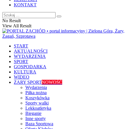
KONTAKT
No Result
View All Result
START
AKTUALNOŚCI
WYDARZENIA
SPORT
GOSPODARKA
KULTURA
WIDEO
ŻARY SPORT
NOWOŚĆ
Wydarzenia
Piłka nożna
Koszykówka
Sporty walki
Lekkoatletyka
Bieganie
Inne sporty
Baza Sportowa
Oferta Klubów