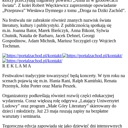
którzy przeczytają fragmenty powieści „Anna In w grobowcach
świata”. Z kolei Robert Więckiewicz zaprezentuje opowiadanie
„Przeprawa” Wiesława Dymnego z tomu „Droga na Dziki Zachód”.
Na festiwalu nie zabraknie również znanych nazwisk świata
literatury, kultury i publicystyki. Z publicznością spotkają się
m.in. Joanna Bator, Marek Bieńczyk, Anna Bikont, Sylwia
Chutnik, Natalia de Barbaro, Jacek Dehnel, Georgi
Gospodinow, Adam Michnik, Mariusz Szczygieł czy Wojciech
Tochman.
R E K L A M A
Festiwalowi tradycyjnie towarzyszyć będą koncerty. W tym roku na
scenach pojawią się m.in. Hania Rani, Ralph Kamiński, Renata
Przemyk, John Porter oraz Maria Peszek.
Organizatorzy podkreślają również rozwój części edukacyjnej
wydarzenia. Coraz większą rolę odgrywa „Latający Uniwersytet
Ludowy” oraz program „Małe Góry Literatury” skierowany do
dzieci i młodzieży. Już 23 maja ruszają zapisy na bezpłatne
warsztaty i seminaria.
Tegoroczna edycja zapowiada się jako dziewięć dni intensywnych