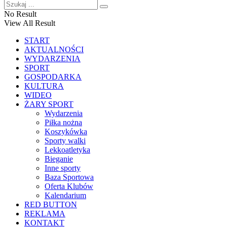
No Result
View All Result
START
AKTUALNOŚCI
WYDARZENIA
SPORT
GOSPODARKA
KULTURA
WIDEO
ŻARY SPORT
Wydarzenia
Piłka nożna
Koszykówka
Sporty walki
Lekkoatletyka
Bieganie
Inne sporty
Baza Sportowa
Oferta Klubów
Kalendarium
RED BUTTON
REKLAMA
KONTAKT