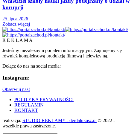
Właściciel szkoły nauki jazdy podejrzany o udział w
korupcji
25 lipca 2026
Zobacz więcej
R E K L A M A
Jesteśmy niezależnym portalem informacyjnym. Zajmujemy się
również kompleksową produkcją filmową i telewizyjną.
Dołącz do nas na social media:
Instagram:
Obserwuj nas!
POLITYKA PRYWATNOŚCI
REGULAMIN
KONTAKT
realizacja:
STUDIO REKLAMY - derdalukasz.pl
© 2022 -
wszelkie prawa zastrzeżone.