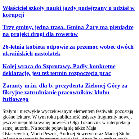
Właściciel szkoły nauki jazdy podejrzany o udział w
korupcji
Trzy gminy, jedna trasa. Gmina Żary ma pieniądze
na projekt drogi dla rowerów
26-letnia kobieta odpowie za przemoc wobec dwóch
ukraińskich nastolatek
Kolej wraca do Szprotawy. Padły konkretne
deklaracje, jest też termin rozpoczęcia prac
Zarzuty m.in. dla b. prezydenta Zielonej Góry za
fikcyjne zatrudnianie pracowników klubu
żużlowego
Stałym i niezwykle wyczekiwanym elementem festiwalu pozostają
głośne lektury. W tym roku publiczność usłyszy fragmenty nowej,
jeszcze niepublikowanej powieści Olgi Tokarczuk w interpretacji
samej autorki. Na scenie pojawią się także Maja
Ostaszewska, Maria Peszek, Andrzej Seweryn oraz Maciej Stuhr,