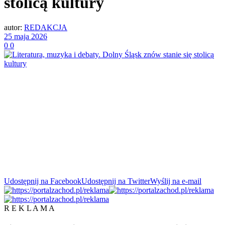
stolicą kultury
autor:
REDAKCJA
25 maja 2026
0
0
Udostępnij na Facebook
Udostępnij na Twitter
Wyślij na e-mail
R E K L A M A