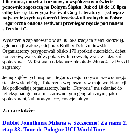
Literatura, muzyka i rozmowy o współczesnym świecie
ponownie zagoszczą na Dolnym Śląsku. Już od 10 do 18 lipca
odbędzie się 12. edycja Festiwal Góry Literatury – jednego z
najważniejszych wydarzeń literacko-kulturalnych w Polsce.
Tegoroczna odsłona festiwalu przebiegać będzie pod hasłem
„Terytoria”.
Wydarzenia zaplanowano w aż 30 lokalizacjach ziemi kłodzkiej,
aglomeracji wałbrzyskiej oraz Kotliny Dzierżoniowskiej.
Organizatorzy przygotowali blisko 170 spotkań autorskich, debat,
koncertów, warsztatów, pokazów filmowych, wystaw i działań
społecznych. W festiwalu udział weźmie około 240 gości z Polski i
zagranicy.
Jedną z głównych inspiracji tegorocznego motywu przewodniego
stał się wykład Olga Tokarczuk wygłoszony w maju we Florencji.
Jak podkreślają organizatorzy, hasło „Terytoria” ma skłaniać do
refleksji nad granicami – zarówno tymi geograficznymi, jak i
społecznymi, kulturowymi czy emocjonalnymi.
Zobacz
także:
Dublet Jonathana Milana w Szczecinie! Za nami 2.
etap 83. Tour de Pologne UCI WorldTour