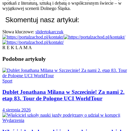
spotkań z literaturą, sztuką i debatą o współczesnym świecie – w
wyjątkowej scenerii Dolnego Śląska.
Skomentuj nasz artykuł:
Słowa kluczowe:
slider
tokarczuk
R E K L A M A
Podobne
artykuły
Sport
Dublet Jonathana Milana w Szczecinie! Za nami 2.
etap 83. Tour de Pologne UCI WorldTour
4 sierpnia 2026
Wydarzenia