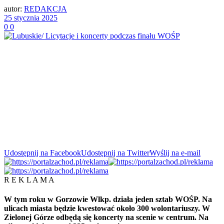
autor:
REDAKCJA
25 stycznia 2025
0
0
Udostępnij na Facebook
Udostępnij na Twitter
Wyślij na e-mail
R E K L A M A
W tym roku w Gorzowie Wlkp. działa jeden sztab WOŚP. Na
ulicach miasta będzie kwestować około 300 wolontariuszy. W
Zielonej Górze odbędą się koncerty na scenie w centrum. Na