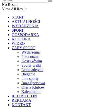
No Result
View All Result
START
AKTUALNOŚCI
WYDARZENIA
SPORT
GOSPODARKA
KULTURA
WIDEO
ŻARY SPORT
Wydarzenia
Piłka nożna
Koszykówka
Sporty walki
Lekkoatletyka
Bieganie
Inne sporty
Baza Sportowa
Oferta Klubów
Kalendarium
RED BUTTON
REKLAMA
KONTAKT