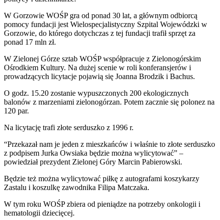
W Gorzowie WOŚP gra od ponad 30 lat, a głównym odbiorcą
pomocy fundacji jest Wielospecjalistyczny Szpital Wojewódzki w
Gorzowie, do którego dotychczas z tej fundacji trafił sprzęt za
ponad 17 mln zł.
W Zielonej Górze sztab WOŚP współpracuje z Zielonogórskim
Ośrodkiem Kultury. Na dużej scenie w roli konferansjerów i
prowadzących licytacje pojawią się Joanna Brodzik i Bachus.
O godz. 15.20 zostanie wypuszczonych 200 ekologicznych
balonów z marzeniami zielonogórzan. Potem zacznie się polonez na
120 par.
Na licytację trafi złote serduszko z 1996 r.
“Przekazał nam je jeden z mieszkańców i właśnie to złote serduszko
z podpisem Jurka Owsiaka będzie można wylicytować” –
powiedział prezydent Zielonej Góry Marcin Pabierowski.
Będzie też można wylicytować piłkę z autografami koszykarzy
Zastalu i koszulkę zawodnika Filipa Matczaka.
W tym roku WOŚP zbiera od pieniądze na potrzeby onkologii i
hematologii dziecięcej.