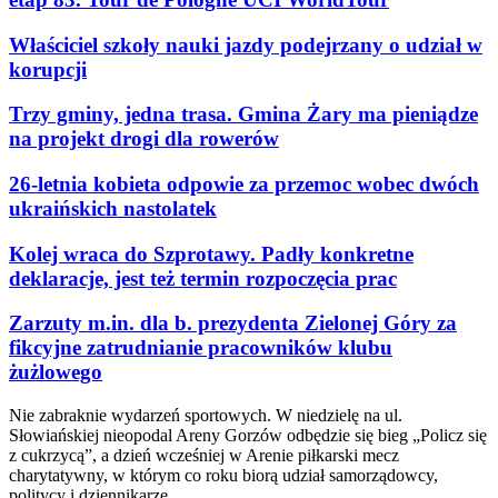
Właściciel szkoły nauki jazdy podejrzany o udział w
korupcji
Trzy gminy, jedna trasa. Gmina Żary ma pieniądze
na projekt drogi dla rowerów
26-letnia kobieta odpowie za przemoc wobec dwóch
ukraińskich nastolatek
Kolej wraca do Szprotawy. Padły konkretne
deklaracje, jest też termin rozpoczęcia prac
Zarzuty m.in. dla b. prezydenta Zielonej Góry za
fikcyjne zatrudnianie pracowników klubu
żużlowego
Nie zabraknie wydarzeń sportowych. W niedzielę na ul.
Słowiańskiej nieopodal Areny Gorzów odbędzie się bieg „Policz się
z cukrzycą”, a dzień wcześniej w Arenie piłkarski mecz
charytatywny, w którym co roku biorą udział samorządowcy,
politycy i dziennikarze.