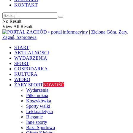
KONTAKT
No Result
View All Result
START
AKTUALNOŚCI
WYDARZENIA
SPORT
GOSPODARKA
KULTURA
WIDEO
ŻARY SPORT
NOWOŚĆ
Wydarzenia
Piłka nożna
Koszykówka
Sporty walki
Lekkoatletyka
Bieganie
Inne sporty
Baza Sportowa
Oferta Klubów