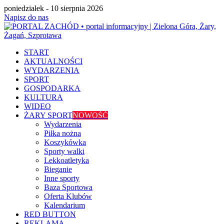
poniedziałek - 10 sierpnia 2026
Napisz do nas
START
AKTUALNOŚCI
WYDARZENIA
SPORT
GOSPODARKA
KULTURA
WIDEO
ŻARY SPORT
NOWOŚĆ
Wydarzenia
Piłka nożna
Koszykówka
Sporty walki
Lekkoatletyka
Bieganie
Inne sporty
Baza Sportowa
Oferta Klubów
Kalendarium
RED BUTTON
REKLAMA