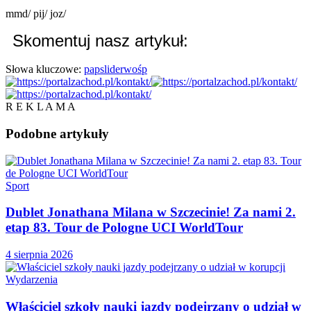
mmd/ pij/ joz/
Skomentuj nasz artykuł:
Słowa kluczowe:
pap
slider
wośp
R E K L A M A
Podobne
artykuły
Sport
Dublet Jonathana Milana w Szczecinie! Za nami 2.
etap 83. Tour de Pologne UCI WorldTour
4 sierpnia 2026
Wydarzenia
Właściciel szkoły nauki jazdy podejrzany o udział w