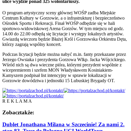
ulice wyjdzie ponad 325 wolontariuszy.
O program artystyczny sceny głównej WOŚP zadba Miejskie
Centrum Kultury w Gorzowie, a o infrastrukturę i bezpieczeństwo
Ośrodek Sportu i Rekreacji. Finał WOŚP odbędzie się w hali
sportowo-widowiskowej Arena Gorzów. W tym miejscu od godz.
14.00 do 22.00 odbędą się licytacje i występy lokalnych artystów.
Gwiazdą wieczoru będzie Błażej Król i Gorzowska Orkiestra Dęta,
którzy zagrają wspólny koncert.
Podczas licytacji będzie można nabyć m.in. fanty przekazane przez
Jerzego Owsiaka i prezydenta Gorzowa Wlkp. Jacka Wójcickiego.
Wśród nich są dwa wieczne pióra, którymi prezydent wspólnie z
wicepremierem i szefem MON Władysławem Kosiniakiem-
Kamyszem podpisał list intencyjny w sprawie lokalizacji w
Gorzowie dowództwa i jednostki 15 Lubuskiej Brygady OT.
R E K L A M A
Zobacz
także:
Dublet Jonathana Milana w Szczecinie! Za nami 2.
etap 83. Tour de Pologne UCI WorldTour