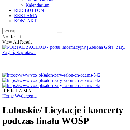
Kalendarium
RED BUTTON
REKLAMA
KONTAKT
No Result
View All Result
R E K L A M A
Home
Wydarzenia
Lubuskie/ Licytacje i koncerty
podczas finału WOŚP