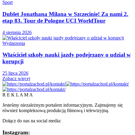
Sport
Dublet Jonathana Milana w Szczecinie! Za nami 2.
etap 83. Tour de Pologne UCI WorldTour
4 sierpnia 2026
Wydarzenia
Właściciel szkoły nauki jazdy podejrzany o udział w
korupcji
25 lipca 2026
Zobacz więcej
R E K L A M A
Jesteśmy niezależnym portalem informacyjnym. Zajmujemy się
również kompleksową produkcją filmową i telewizyjną.
Dołącz do nas na social media:
Instagram: