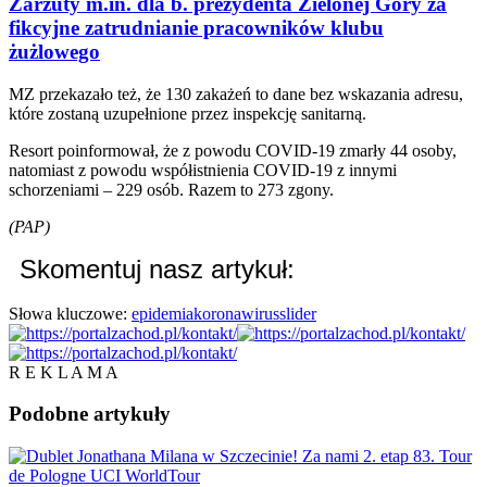
Zarzuty m.in. dla b. prezydenta Zielonej Góry za
fikcyjne zatrudnianie pracowników klubu
żużlowego
MZ przekazało też, że 130 zakażeń to dane bez wskazania adresu,
które zostaną uzupełnione przez inspekcję sanitarną.
Resort poinformował, że z powodu COVID-19 zmarły 44 osoby,
natomiast z powodu współistnienia COVID-19 z innymi
schorzeniami – 229 osób. Razem to 273 zgony.
(PAP)
Skomentuj nasz artykuł:
Słowa kluczowe:
epidemia
koronawirus
slider
R E K L A M A
Podobne
artykuły