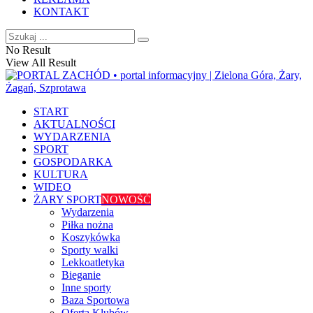
KONTAKT
No Result
View All Result
START
AKTUALNOŚCI
WYDARZENIA
SPORT
GOSPODARKA
KULTURA
WIDEO
ŻARY SPORT
NOWOŚĆ
Wydarzenia
Piłka nożna
Koszykówka
Sporty walki
Lekkoatletyka
Bieganie
Inne sporty
Baza Sportowa
Oferta Klubów