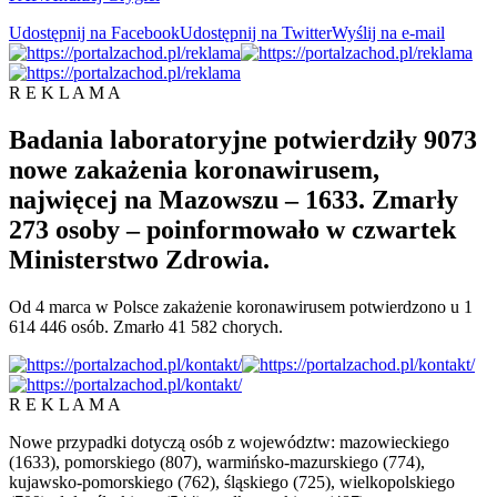
Udostępnij na Facebook
Udostępnij na Twitter
Wyślij na e-mail
R E K L A M A
Badania laboratoryjne potwierdziły 9073
nowe zakażenia koronawirusem,
najwięcej na Mazowszu – 1633. Zmarły
273 osoby – poinformowało w czwartek
Ministerstwo Zdrowia.
Od 4 marca w Polsce zakażenie koronawirusem potwierdzono u 1
614 446 osób. Zmarło 41 582 chorych.
R E K L A M A
Nowe przypadki dotyczą osób z województw: mazowieckiego
(1633), pomorskiego (807), warmińsko-mazurskiego (774),
kujawsko-pomorskiego (762), śląskiego (725), wielkopolskiego