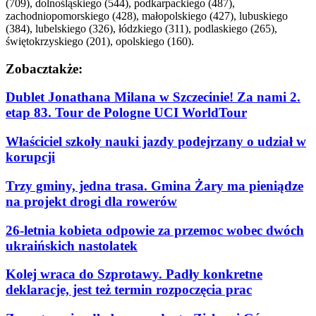
(709), dolnośląskiego (544), podkarpackiego (487),
zachodniopomorskiego (428), małopolskiego (427), lubuskiego
(384), lubelskiego (326), łódzkiego (311), podlaskiego (265),
świętokrzyskiego (201), opolskiego (160).
Zobacz
także:
Dublet Jonathana Milana w Szczecinie! Za nami 2.
etap 83. Tour de Pologne UCI WorldTour
Właściciel szkoły nauki jazdy podejrzany o udział w
korupcji
Trzy gminy, jedna trasa. Gmina Żary ma pieniądze
na projekt drogi dla rowerów
26-letnia kobieta odpowie za przemoc wobec dwóch
ukraińskich nastolatek
Kolej wraca do Szprotawy. Padły konkretne
deklaracje, jest też termin rozpoczęcia prac