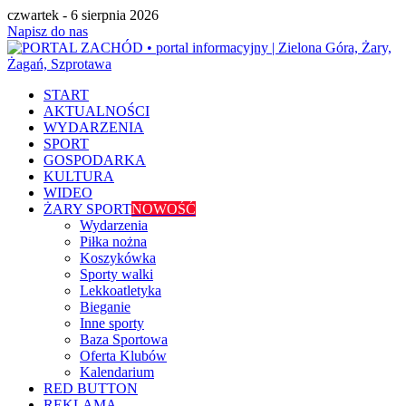
czwartek - 6 sierpnia 2026
Napisz do nas
START
AKTUALNOŚCI
WYDARZENIA
SPORT
GOSPODARKA
KULTURA
WIDEO
ŻARY SPORT
NOWOŚĆ
Wydarzenia
Piłka nożna
Koszykówka
Sporty walki
Lekkoatletyka
Bieganie
Inne sporty
Baza Sportowa
Oferta Klubów
Kalendarium
RED BUTTON
REKLAMA