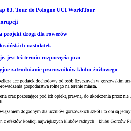
tap 83. Tour de Pologne UCI WorldTour
korupcji
a projekt drogi dla rowerów
kraińskich nastolatek
, jest też termin rozpoczęcia prac
kcyjne zatrudnianie pracowników klubu żużlowego
rozliczające podatek dochodowy od osób fizycznych w gorzowskim ur
 prowadzenia gospodarstwa rolnego na terenie miasta.
eria oraz pozostające pod ich opieką prawną, do ukończenia przez nie 
h.
związaniem dogodnym dla uczniów gorzowskich szkół i to oni są jedny
 z efektów koalicji największych klubów radnych – klubu Gorzów Plu