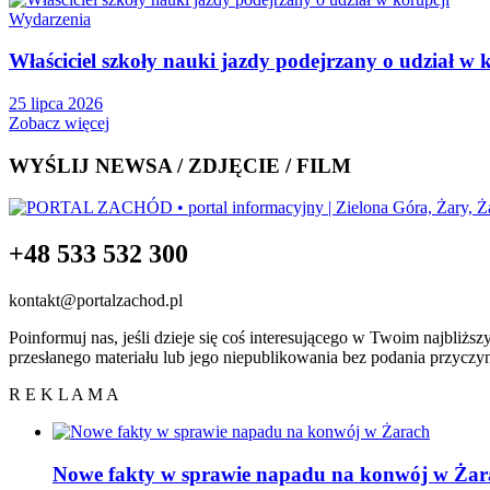
Wydarzenia
Właściciel szkoły nauki jazdy podejrzany o udział w 
25 lipca 2026
Zobacz więcej
WYŚLIJ NEWSA / ZDJĘCIE / FILM
+48 533 532 300
kontakt@portalzachod.pl
Poinformuj nas, jeśli dzieje się coś interesującego w Twoim najbliżs
przesłanego materiału lub jego niepublikowania bez podania przyczy
R E K L A M A
Nowe fakty w sprawie napadu na konwój w Żar