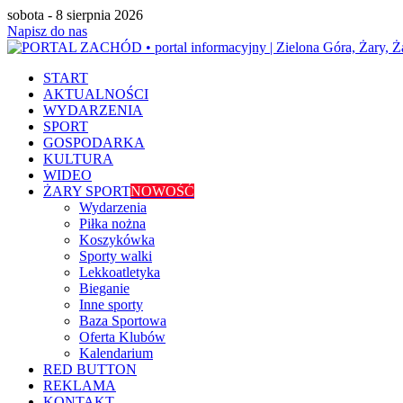
sobota - 8 sierpnia 2026
Napisz do nas
START
AKTUALNOŚCI
WYDARZENIA
SPORT
GOSPODARKA
KULTURA
WIDEO
ŻARY SPORT
NOWOŚĆ
Wydarzenia
Piłka nożna
Koszykówka
Sporty walki
Lekkoatletyka
Bieganie
Inne sporty
Baza Sportowa
Oferta Klubów
Kalendarium
RED BUTTON
REKLAMA
KONTAKT