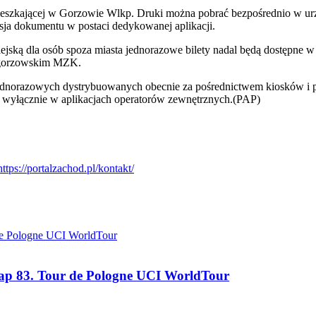
szkającej w Gorzowie Wlkp. Druki można pobrać bezpośrednio w urzę
rsja dokumentu w postaci dedykowanej aplikacji.
ską dla osób spoza miasta jednorazowe bilety nadal będą dostępne w
 gorzowskim MZK.
, jednorazowych dystrybuowanych obecnie za pośrednictwem kiosków i
wyłącznie w aplikacjach operatorów zewnętrznych.(PAP)
tap 83. Tour de Pologne UCI WorldTour