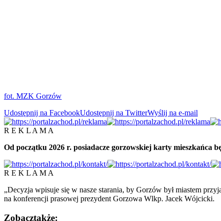
fot. MZK Gorzów
Udostępnij na Facebook
Udostępnij na Twitter
Wyślij na e-mail
R E K L A M A
Od początku 2026 r. posiadacze gorzowskiej karty mieszkańca będ
R E K L A M A
„Decyzja wpisuje się w nasze starania, by Gorzów był miastem prz
na konferencji prasowej prezydent Gorzowa Wlkp. Jacek Wójcicki.
Zobacz
także: