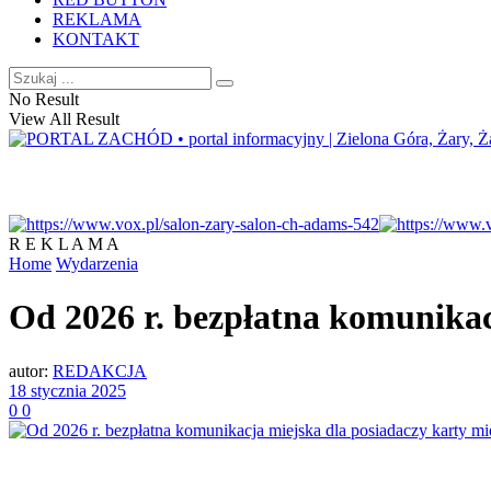
REKLAMA
KONTAKT
No Result
View All Result
R E K L A M A
Home
Wydarzenia
Od 2026 r. bezpłatna komunikac
autor:
REDAKCJA
18 stycznia 2025
0
0