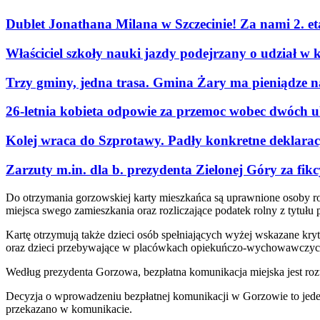
Dublet Jonathana Milana w Szczecinie! Za nami 2. e
Właściciel szkoły nauki jazdy podejrzany o udział w 
Trzy gminy, jedna trasa. Gmina Żary ma pieniądze n
26-letnia kobieta odpowie za przemoc wobec dwóch u
Kolej wraca do Szprotawy. Padły konkretne deklaracje
Zarzuty m.in. dla b. prezydenta Zielonej Góry za fi
Do otrzymania gorzowskiej karty mieszkańca są uprawnione osoby 
miejsca swego zamieszkania oraz rozliczające podatek rolny z tytułu
Kartę otrzymują także dzieci osób spełniających wyżej wskazane kryt
oraz dzieci przebywające w placówkach opiekuńczo-wychowawczyc
Według prezydenta Gorzowa, bezpłatna komunikacja miejska jest ro
Decyzja o wprowadzeniu bezpłatnej komunikacji w Gorzowie to jeden
przekazano w komunikacie.