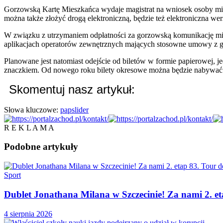
Gorzowską Kartę Mieszkańca wydaje magistrat na wniosek osoby mie
można także złożyć drogą elektroniczną, będzie też elektroniczna we
W związku z utrzymaniem odpłatności za gorzowską komunikację miej
aplikacjach operatorów zewnętrznych mających stosowne umowy z
Planowane jest natomiast odejście od biletów w formie papierowej
znaczkiem. Od nowego roku bilety okresowe można będzie nabywać 
Skomentuj nasz artykuł:
Słowa kluczowe:
pap
slider
R E K L A M A
Podobne
artykuły
Sport
Dublet Jonathana Milana w Szczecinie! Za nami 2. e
4 sierpnia 2026