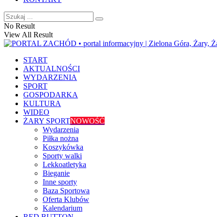
No Result
View All Result
START
AKTUALNOŚCI
WYDARZENIA
SPORT
GOSPODARKA
KULTURA
WIDEO
ŻARY SPORT
NOWOŚĆ
Wydarzenia
Piłka nożna
Koszykówka
Sporty walki
Lekkoatletyka
Bieganie
Inne sporty
Baza Sportowa
Oferta Klubów
Kalendarium
RED BUTTON