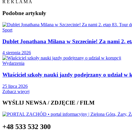
R E K L A M A
Podobne
artykuły
Sport
Dublet Jonathana Milana w Szczecinie! Za nami 2. e
4 sierpnia 2026
Wydarzenia
Właściciel szkoły nauki jazdy podejrzany o udział w 
25 lipca 2026
Zobacz więcej
WYŚLIJ NEWSA / ZDJĘCIE / FILM
+48 533 532 300