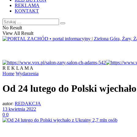
REKLAMA
KONTAKT
No Result
View All Result
R E K L A M A
Home
Wydarzenia
Od 24 lutego do Polski wjechało
autor:
REDAKCJA
13 kwietnia 2022
0
0