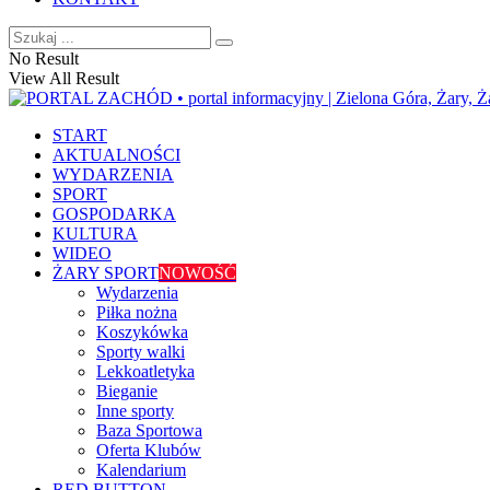
No Result
View All Result
START
AKTUALNOŚCI
WYDARZENIA
SPORT
GOSPODARKA
KULTURA
WIDEO
ŻARY SPORT
NOWOŚĆ
Wydarzenia
Piłka nożna
Koszykówka
Sporty walki
Lekkoatletyka
Bieganie
Inne sporty
Baza Sportowa
Oferta Klubów
Kalendarium
RED BUTTON