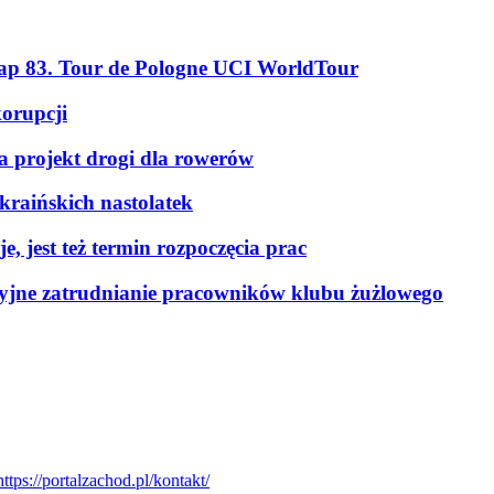
tap 83. Tour de Pologne UCI WorldTour
korupcji
a projekt drogi dla rowerów
kraińskich nastolatek
, jest też termin rozpoczęcia prac
kcyjne zatrudnianie pracowników klubu żużlowego