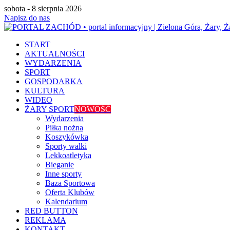
sobota - 8 sierpnia 2026
Napisz do nas
START
AKTUALNOŚCI
WYDARZENIA
SPORT
GOSPODARKA
KULTURA
WIDEO
ŻARY SPORT
NOWOŚĆ
Wydarzenia
Piłka nożna
Koszykówka
Sporty walki
Lekkoatletyka
Bieganie
Inne sporty
Baza Sportowa
Oferta Klubów
Kalendarium
RED BUTTON
REKLAMA
KONTAKT