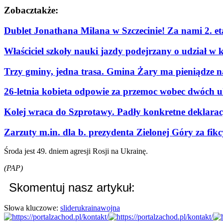
Zobacz
także:
Dublet Jonathana Milana w Szczecinie! Za nami 2. e
Właściciel szkoły nauki jazdy podejrzany o udział w 
Trzy gminy, jedna trasa. Gmina Żary ma pieniądze n
26-letnia kobieta odpowie za przemoc wobec dwóch u
Kolej wraca do Szprotawy. Padły konkretne deklaracje
Zarzuty m.in. dla b. prezydenta Zielonej Góry za fi
Środa jest 49. dniem agresji Rosji na Ukrainę.
(PAP)
Skomentuj nasz artykuł:
Słowa kluczowe:
slider
ukraina
wojna