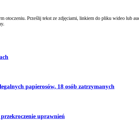
zym otoczeniu. Prześlij tekst ze zdjęciami, linkiem do pliku wideo lub
ny.
ach
elegalnych papierosów, 18 osób zatrzymanych
 przekroczenie uprawnień