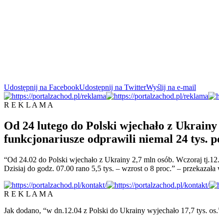
Udostępnij na Facebook
Udostępnij na Twitter
Wyślij na e-mail
R E K L A M A
Od 24 lutego do Polski wjechało z Ukrain
funkcjonariusze odprawili niemal 24 tys. p
“Od 24.02 do Polski wjechało z Ukrainy 2,7 mln osób. Wczoraj tj.12
Dzisiaj do godz. 07.00 rano 5,5 tys. – wzrost o 8 proc.” – przekazała
R E K L A M A
Jak dodano, “w dn.12.04 z Polski do Ukrainy wyjechało 17,7 tys. os.