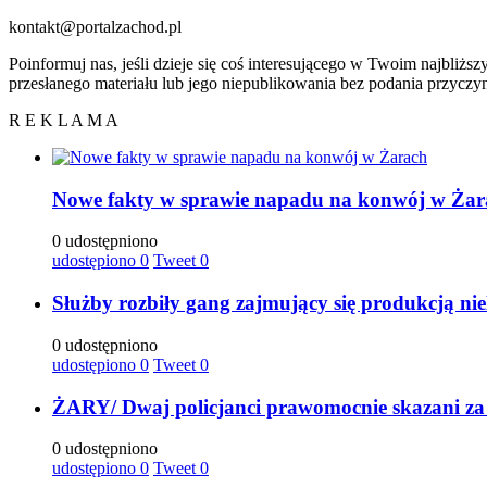
kontakt@portalzachod.pl
Poinformuj nas, jeśli dzieje się coś interesującego w Twoim najbliżs
przesłanego materiału lub jego niepublikowania bez podania przyczy
R E K L A M A
Nowe fakty w sprawie napadu na konwój w Żar
0 udostępniono
udostępiono
0
Tweet
0
Służby rozbiły gang zajmujący się produkcją ni
0 udostępniono
udostępiono
0
Tweet
0
ŻARY/ Dwaj policjanci prawomocnie skazani za
0 udostępniono
udostępiono
0
Tweet
0