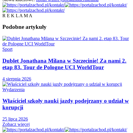
R E K L A M A
Podobne
artykuły
Sport
Dublet Jonathana Milana w Szczecinie! Za nami 2.
etap 83. Tour de Pologne UCI WorldTour
4 sierpnia 2026
Wydarzenia
Właściciel szkoły nauki jazdy podejrzany o udział w
korupcji
25 lipca 2026
Zobacz więcej