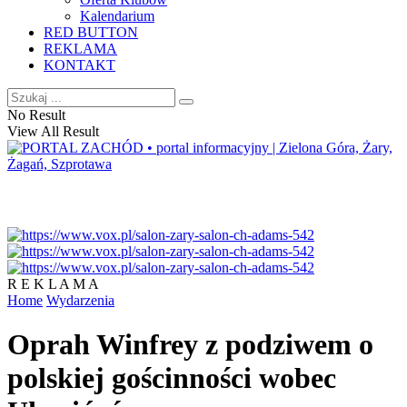
Kalendarium
RED BUTTON
REKLAMA
KONTAKT
No Result
View All Result
R E K L A M A
Home
Wydarzenia
Oprah Winfrey z podziwem o
polskiej gościnności wobec