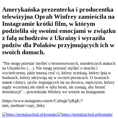
Amerykańska prezenterka i producentka
telewizyjna Oprah Winfrey zamieściła na
Instagramie krótki film, w którym
podzieliła się swoimi emocjami w związku
z falą uchodźców z Ukrainy i wyraziła
podziw dla Polaków przyjmujących ich w
swoich domach.
“Nie mogę przestać myśleć o bezsensownych, morderczych atakach
na Ukraińców (…). Nie mogę przestać myśleć o strachu i
wycieńczeniu, jakie muszą czuć ci, którzy uciekają, którzy śpią w
bunkrach, którzy ukrywają się w swoich piwnicach. O twarzach
matek i dzieci, ojców żegnających się na dworcu, mężczyzn, którzy
nigdy wcześniej nie mieli w ręku broni, ale zostają, aby bronić
demokracji” – powiedziała Winfrey we wtorek na Instagramie
(https://www.instagram.com/tv/Ca0ogk7pRgK/?
utm_medium=copy_link).