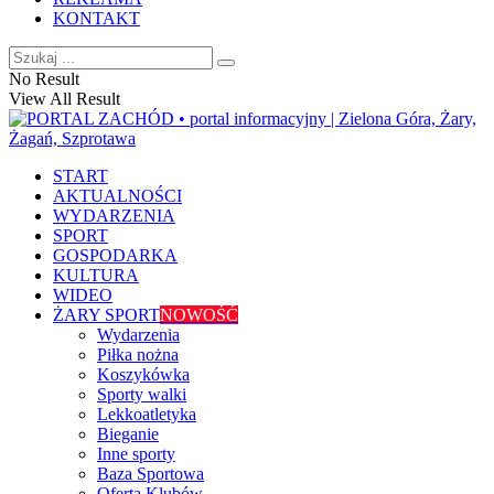
KONTAKT
No Result
View All Result
START
AKTUALNOŚCI
WYDARZENIA
SPORT
GOSPODARKA
KULTURA
WIDEO
ŻARY SPORT
NOWOŚĆ
Wydarzenia
Piłka nożna
Koszykówka
Sporty walki
Lekkoatletyka
Bieganie
Inne sporty
Baza Sportowa
Oferta Klubów