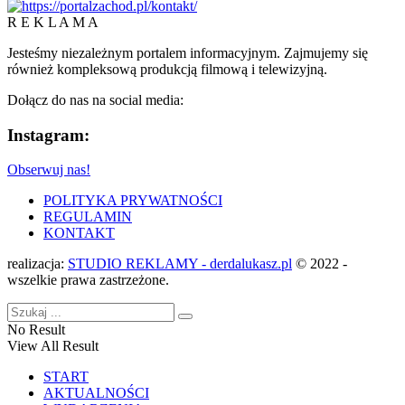
R E K L A M A
Jesteśmy niezależnym portalem informacyjnym. Zajmujemy się
również kompleksową produkcją filmową i telewizyjną.
Dołącz do nas na social media:
Instagram:
Obserwuj nas!
POLITYKA PRYWATNOŚCI
REGULAMIN
KONTAKT
realizacja:
STUDIO REKLAMY - derdalukasz.pl
© 2022 -
wszelkie prawa zastrzeżone.
No Result
View All Result
START
AKTUALNOŚCI