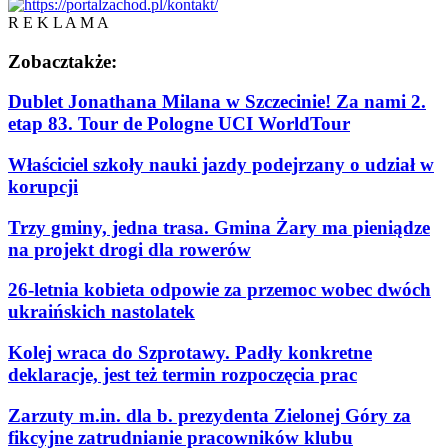
R E K L A M A
Zobacz
także:
Dublet Jonathana Milana w Szczecinie! Za nami 2.
etap 83. Tour de Pologne UCI WorldTour
Właściciel szkoły nauki jazdy podejrzany o udział w
korupcji
Trzy gminy, jedna trasa. Gmina Żary ma pieniądze
na projekt drogi dla rowerów
26-letnia kobieta odpowie za przemoc wobec dwóch
ukraińskich nastolatek
Kolej wraca do Szprotawy. Padły konkretne
deklaracje, jest też termin rozpoczęcia prac
Zarzuty m.in. dla b. prezydenta Zielonej Góry za
fikcyjne zatrudnianie pracowników klubu