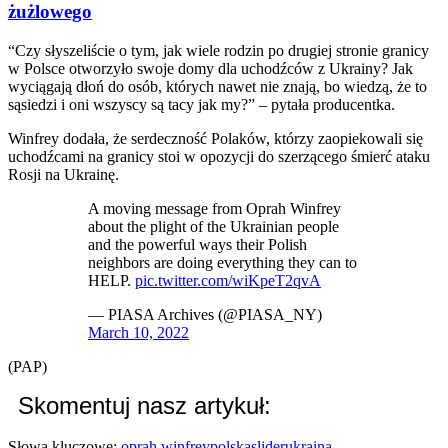
żużlowego
“Czy słyszeliście o tym, jak wiele rodzin po drugiej stronie granicy
w Polsce otworzyło swoje domy dla uchodźców z Ukrainy? Jak
wyciągają dłoń do osób, których nawet nie znają, bo wiedzą, że to
sąsiedzi i oni wszyscy są tacy jak my?” – pytała producentka.
Winfrey dodała, że serdeczność Polaków, którzy zaopiekowali się
uchodźcami na granicy stoi w opozycji do szerzącego śmierć ataku
Rosji na Ukrainę.
A moving message from Oprah Winfrey
about the plight of the Ukrainian people
and the powerful ways their Polish
neighbors are doing everything they can to
HELP.
pic.twitter.com/wiKpeT2qvA
— PIASA Archives (@PIASA_NY)
March 10, 2022
(PAP)
Skomentuj nasz artykuł:
Słowa kluczowe:
oprah winfrey
polska
slider
ukraina