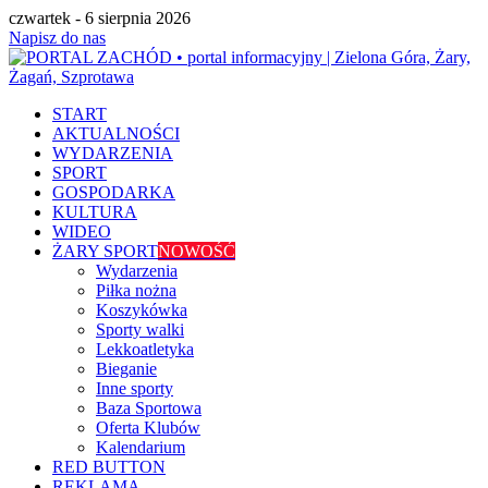
czwartek - 6 sierpnia 2026
Napisz do nas
START
AKTUALNOŚCI
WYDARZENIA
SPORT
GOSPODARKA
KULTURA
WIDEO
ŻARY SPORT
NOWOŚĆ
Wydarzenia
Piłka nożna
Koszykówka
Sporty walki
Lekkoatletyka
Bieganie
Inne sporty
Baza Sportowa
Oferta Klubów
Kalendarium
RED BUTTON
REKLAMA