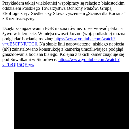
Przykładem takiej wieloletniej współpracy są relacje z białostockim
oddziałem Polskiego Towarzystwa Ochrony Ptaków, Grupą
EkoLogiczną z Siedlec czy Stowarzyszeniem „Szansa dla Bociana”
z Kozubszczyzny.
Dzięki zaangażowaniu PGE można również obserwować ptaki na
żywo w internecie. W miejscowości Jaczno (woj. podlaskie) można
podglądać bocianią rodzinę:
https://www.youtube.com/watch?
v=uE5CFNlUTG0
. Na słupie linii napowietrznej niskiego napięcia
(nN) zainstalowano konstrukcję z kamerką umożliwiająca podgląd
gniazdowania bociana białego. Kolejna z takich kamer znajduje się
pod Suwałkami w Sidorówce:
https://www.youtube.com/watch?
v=TeQj15QEryw
.