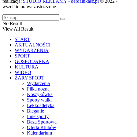
realizacja:
STUDIO REKLAMY - derdalukasz.pl
© 2022 -
wszelkie prawa zastrzeżone.
No Result
View All Result
START
AKTUALNOŚCI
WYDARZENIA
SPORT
GOSPODARKA
KULTURA
WIDEO
ŻARY SPORT
Wydarzenia
Piłka nożna
Koszykówka
Sporty walki
Lekkoatletyka
Bieganie
Inne sporty
Baza Sportowa
Oferta Klubów
Kalendarium