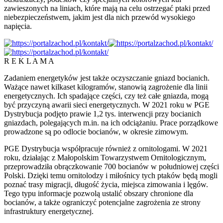
zawieszonych na liniach, które mają na celu ostrzegać ptaki przed
niebezpieczeństwem, jakim jest dla nich przewód wysokiego
napięcia.
R E K L A M A
Zadaniem energetyków jest także oczyszczanie gniazd bocianich.
Ważące nawet kilkaset kilogramów, stanowią zagrożenie dla linii
energetycznych. Ich spadające części, czy też całe gniazda, mogą
być przyczyną awarii sieci energetycznych. W 2021 roku w PGE
Dystrybucja podjęto prawie 1,2 tys. interwencji przy bocianich
gniazdach, polegających m.in. na ich odciążaniu. Prace porządkowe
prowadzone są po odlocie bocianów, w okresie zimowym.
PGE Dystrybucja współpracuje również z ornitologami. W 2021
roku, działając z Małopolskim Towarzystwem Ornitologicznym,
przeprowadziła obrączkowanie 700 bocianów w południowej części
Polski. Dzięki temu ornitolodzy i miłośnicy tych ptaków będą mogli
poznać trasy migracji, długość życia, miejsca zimowania i lęgów.
Tego typu informacje pozwolą ustalić obszary chronione dla
bocianów, a także ograniczyć potencjalne zagrożenia ze strony
infrastruktury energetycznej.