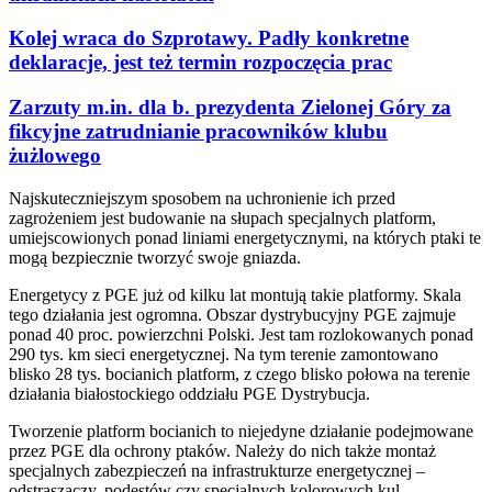
Kolej wraca do Szprotawy. Padły konkretne
deklaracje, jest też termin rozpoczęcia prac
Zarzuty m.in. dla b. prezydenta Zielonej Góry za
fikcyjne zatrudnianie pracowników klubu
żużlowego
Najskuteczniejszym sposobem na uchronienie ich przed
zagrożeniem jest budowanie na słupach specjalnych platform,
umiejscowionych ponad liniami energetycznymi, na których ptaki te
mogą bezpiecznie tworzyć swoje gniazda.
Energetycy z PGE już od kilku lat montują takie platformy. Skala
tego działania jest ogromna. Obszar dystrybucyjny PGE zajmuje
ponad 40 proc. powierzchni Polski. Jest tam rozlokowanych ponad
290 tys. km sieci energetycznej. Na tym terenie zamontowano
blisko 28 tys. bocianich platform, z czego blisko połowa na terenie
działania białostockiego oddziału PGE Dystrybucja.
Tworzenie platform bocianich to niejedyne działanie podejmowane
przez PGE dla ochrony ptaków. Należy do nich także montaż
specjalnych zabezpieczeń na infrastrukturze energetycznej –
odstraszaczy, podestów czy specjalnych kolorowych kul