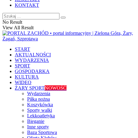
KONTAKT
No Result
View All Result
START
AKTUALNOŚCI
WYDARZENIA
SPORT
GOSPODARKA
KULTURA
WIDEO
ŻARY SPORT
NOWOŚĆ
Wydarzenia
Piłka nożna
Koszykówka
Sporty walki
Lekkoatletyka
Bieganie
Inne sporty
Baza Sportowa
Oferta Klubów