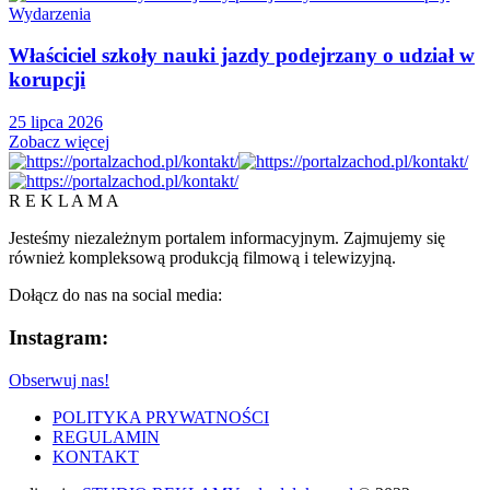
Wydarzenia
Właściciel szkoły nauki jazdy podejrzany o udział w
korupcji
25 lipca 2026
Zobacz więcej
R E K L A M A
Jesteśmy niezależnym portalem informacyjnym. Zajmujemy się
również kompleksową produkcją filmową i telewizyjną.
Dołącz do nas na social media:
Instagram:
Obserwuj nas!
POLITYKA PRYWATNOŚCI
REGULAMIN
KONTAKT