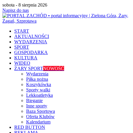
sobota - 8 sierpnia 2026
Napisz do nas
START
AKTUALNOŚCI
WYDARZENIA
SPORT
GOSPODARKA
KULTURA
WIDEO
ŻARY SPORT
NOWOŚĆ
Wydarzenia
Piłka nożna
Koszykówka
Sporty walki
Lekkoatletyka
Bieganie
Inne sporty
Baza Sportowa
Oferta Klubów
Kalendarium
RED BUTTON
REKLAMA