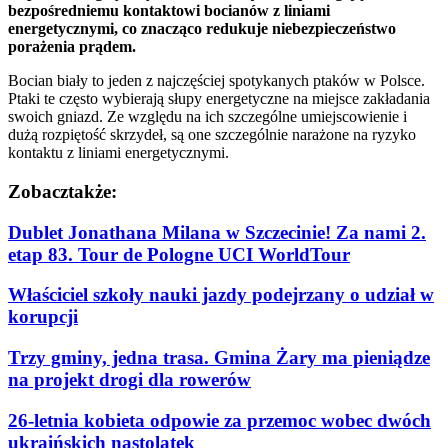
bezpośredniemu kontaktowi bocianów z liniami
energetycznymi, co znacząco redukuje niebezpieczeństwo
porażenia prądem.
Bocian biały to jeden z najczęściej spotykanych ptaków w Polsce.
Ptaki te często wybierają słupy energetyczne na miejsce zakładania
swoich gniazd. Ze względu na ich szczególne umiejscowienie i
dużą rozpiętość skrzydeł, są one szczególnie narażone na ryzyko
kontaktu z liniami energetycznymi.
Zobacz
także:
Dublet Jonathana Milana w Szczecinie! Za nami 2.
etap 83. Tour de Pologne UCI WorldTour
Właściciel szkoły nauki jazdy podejrzany o udział w
korupcji
Trzy gminy, jedna trasa. Gmina Żary ma pieniądze
na projekt drogi dla rowerów
26-letnia kobieta odpowie za przemoc wobec dwóch
ukraińskich nastolatek