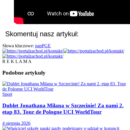
Skomentuj nasz artykuł:
Słowa kluczowe:
pap
PGE
R E K L A M A
Podobne
artykuły
Sport
Dublet Jonathana Milana w Szczecinie! Za nami 2.
etap 83. Tour de Pologne UCI WorldTour
4 sierpnia 2026