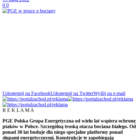
0
0
Udostępnij na Facebook
Udostępnij na Twitter
Wyślij na e-mail
R E K L A M A
PGE Polska Grupa Energetyczna od wielu lat wspiera ochronę
ptaków w Polsce. Szczególną troską otacza bociana białego. Od
ponad 30 lat buduje dla niego specjalne platformy ponad
słupami energetycznymi. Konstrukcje te zapobiegają