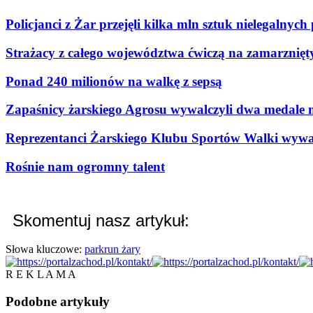
Policjanci z Żar przejęli kilka mln sztuk nielegalnyc
Strażacy z całego województwa ćwiczą na zamarznięt
Ponad 240 milionów na walkę z sepsą
Zapaśnicy żarskiego Agrosu wywalczyli dwa medale 
Reprezentanci Żarskiego Klubu Sportów Walki wywa
Rośnie nam ogromny talent
Skomentuj nasz artykuł:
Słowa kluczowe:
parkrun żary
R E K L A M A
Podobne
artykuły