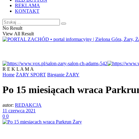
REKLAMA
KONTAKT
No Result
View All Result
R E K L A M A
Home
ŻARY SPORT
Bieganie ŻARY
Po 15 miesiącach wraca Parkru
autor:
REDAKCJA
11 czerwca 2021
0
0