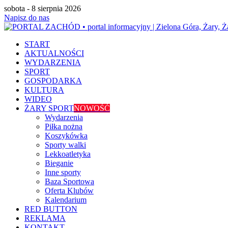
sobota - 8 sierpnia 2026
Napisz do nas
START
AKTUALNOŚCI
WYDARZENIA
SPORT
GOSPODARKA
KULTURA
WIDEO
ŻARY SPORT
NOWOŚĆ
Wydarzenia
Piłka nożna
Koszykówka
Sporty walki
Lekkoatletyka
Bieganie
Inne sporty
Baza Sportowa
Oferta Klubów
Kalendarium
RED BUTTON
REKLAMA
KONTAKT