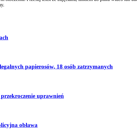
ny.
ach
elegalnych papierosów, 18 osób zatrzymanych
 przekroczenie uprawnień
licyjna obława