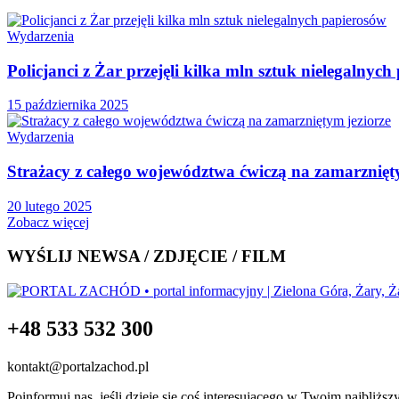
Wydarzenia
Policjanci z Żar przejęli kilka mln sztuk nielegalnyc
15 października 2025
Wydarzenia
Strażacy z całego województwa ćwiczą na zamarznięt
20 lutego 2025
Zobacz więcej
WYŚLIJ NEWSA / ZDJĘCIE / FILM
+48 533 532 300
kontakt@portalzachod.pl
Poinformuj nas, jeśli dzieje się coś interesującego w Twoim najbliżs