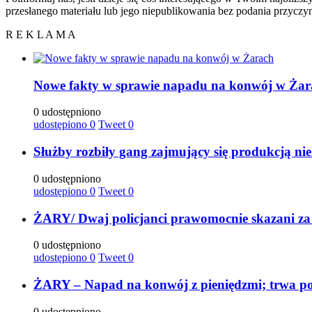
przesłanego materiału lub jego niepublikowania bez podania przyczy
R E K L A M A
Nowe fakty w sprawie napadu na konwój w Żar
0 udostępniono
udostępiono
0
Tweet
0
Służby rozbiły gang zajmujący się produkcją ni
0 udostępniono
udostępiono
0
Tweet
0
ŻARY/ Dwaj policjanci prawomocnie skazani za
0 udostępniono
udostępiono
0
Tweet
0
ŻARY – Napad na konwój z pieniędzmi; trwa po
0 udostępniono