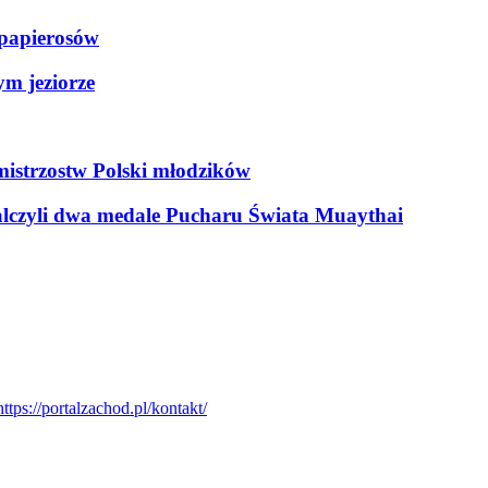
h papierosów
ym jeziorze
mistrzostw Polski młodzików
lczyli dwa medale Pucharu Świata Muaythai