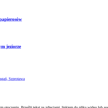
h papierosów
ym jeziorze
zym otoczeniu. Prześlij tekst ze zdjęciami, linkiem do pliku wideo lub