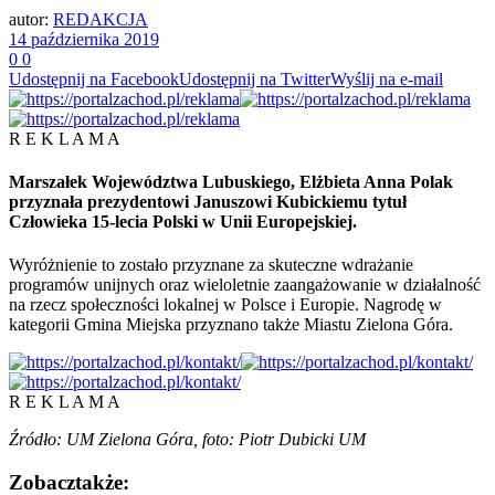
autor:
REDAKCJA
14 października 2019
0
0
Udostępnij na Facebook
Udostępnij na Twitter
Wyślij na e-mail
R E K L A M A
Marszałek Województwa Lubuskiego, Elżbieta Anna Polak
przyznała prezydentowi Januszowi Kubickiemu tytuł
Człowieka 15-lecia Polski w Unii Europejskiej.
Wyróżnienie to zostało przyznane za skuteczne wdrażanie
programów unijnych oraz wieloletnie zaangażowanie w działalność
na rzecz społeczności lokalnej w Polsce i Europie. Nagrodę w
kategorii Gmina Miejska przyznano także Miastu Zielona Góra.
R E K L A M A
Źródło: UM Zielona Góra, foto: Piotr Dubicki UM
Zobacz
także: