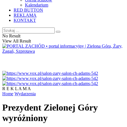
Kalendarium
RED BUTTON
REKLAMA
KONTAKT
No Result
View All Result
R E K L A M A
Home
Wydarzenia
Prezydent Zielonej Góry
wyróżniony