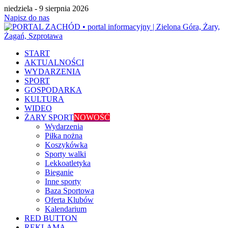
niedziela - 9 sierpnia 2026
Napisz do nas
START
AKTUALNOŚCI
WYDARZENIA
SPORT
GOSPODARKA
KULTURA
WIDEO
ŻARY SPORT
NOWOŚĆ
Wydarzenia
Piłka nożna
Koszykówka
Sporty walki
Lekkoatletyka
Bieganie
Inne sporty
Baza Sportowa
Oferta Klubów
Kalendarium
RED BUTTON
REKLAMA