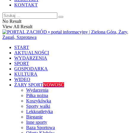
KONTAKT
No Result
View All Result
START
AKTUALNOŚCI
WYDARZENIA
SPORT
GOSPODARKA
KULTURA
WIDEO
ŻARY SPORT
NOWOŚĆ
Wydarzenia
Piłka nożna
Koszykówka
Sporty walki
Lekkoatletyka
Bieganie
Inne sporty
Baza Sportowa
Oferta Klubów