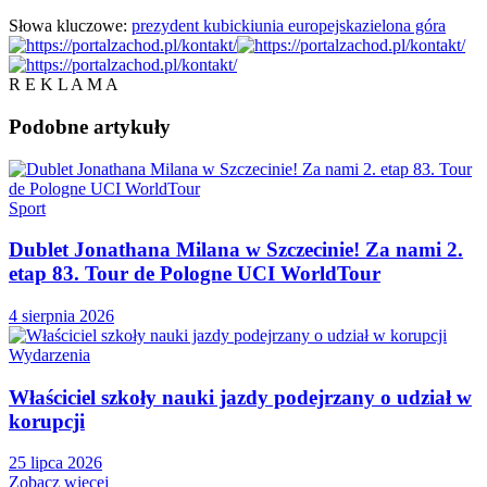
Słowa kluczowe:
prezydent kubicki
unia europejska
zielona góra
R E K L A M A
Podobne
artykuły
Sport
Dublet Jonathana Milana w Szczecinie! Za nami 2.
etap 83. Tour de Pologne UCI WorldTour
4 sierpnia 2026
Wydarzenia
Właściciel szkoły nauki jazdy podejrzany o udział w
korupcji
25 lipca 2026
Zobacz więcej