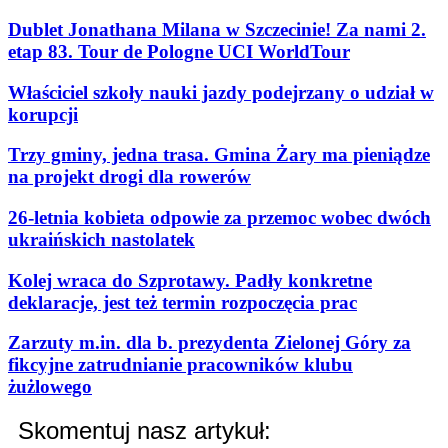
Dublet Jonathana Milana w Szczecinie! Za nami 2.
etap 83. Tour de Pologne UCI WorldTour
Właściciel szkoły nauki jazdy podejrzany o udział w
korupcji
Trzy gminy, jedna trasa. Gmina Żary ma pieniądze
na projekt drogi dla rowerów
26-letnia kobieta odpowie za przemoc wobec dwóch
ukraińskich nastolatek
Kolej wraca do Szprotawy. Padły konkretne
deklaracje, jest też termin rozpoczęcia prac
Zarzuty m.in. dla b. prezydenta Zielonej Góry za
fikcyjne zatrudnianie pracowników klubu
żużlowego
Skomentuj nasz artykuł: