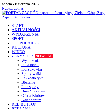
sobota - 8 sierpnia 2026
Napisz do nas
START
AKTUALNOŚCI
WYDARZENIA
SPORT
GOSPODARKA
KULTURA
WIDEO
ŻARY SPORT
NOWOŚĆ
Wydarzenia
Piłka nożna
Koszykówka
Sporty walki
Lekkoatletyka
Bieganie
Inne sporty
Baza Sportowa
Oferta Klubów
Kalendarium
RED BUTTON
REKLAMA