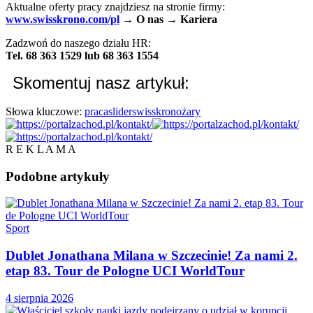
Aktualne oferty pracy znajdziesz na stronie firmy:
www.swisskrono.com/pl
→ O nas → Kariera
Zadzwoń do naszego działu HR:
Tel. 68 363 1529 lub 68 363 1554
Skomentuj nasz artykuł:
Słowa kluczowe:
praca
slider
swisskrono
żary
R E K L A M A
Podobne
artykuły
Sport
Dublet Jonathana Milana w Szczecinie! Za nami 2.
etap 83. Tour de Pologne UCI WorldTour
4 sierpnia 2026