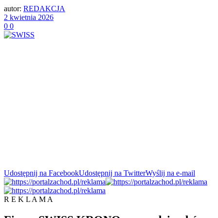
autor:
REDAKCJA
2 kwietnia 2026
0
0
Udostępnij na Facebook
Udostępnij na Twitter
Wyślij na e-mail
R E K L A M A