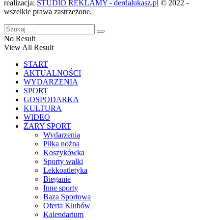
realizacja:
STUDIO REKLAMY - derdalukasz.pl
© 2022 -
wszelkie prawa zastrzeżone.
No Result
View All Result
START
AKTUALNOŚCI
WYDARZENIA
SPORT
GOSPODARKA
KULTURA
WIDEO
ŻARY SPORT
Wydarzenia
Piłka nożna
Koszykówka
Sporty walki
Lekkoatletyka
Bieganie
Inne sporty
Baza Sportowa
Oferta Klubów
Kalendarium