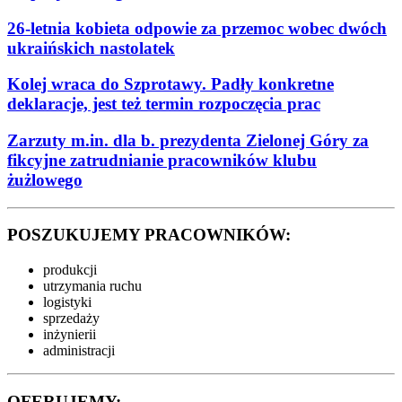
26-letnia kobieta odpowie za przemoc wobec dwóch
ukraińskich nastolatek
Kolej wraca do Szprotawy. Padły konkretne
deklaracje, jest też termin rozpoczęcia prac
Zarzuty m.in. dla b. prezydenta Zielonej Góry za
fikcyjne zatrudnianie pracowników klubu
żużlowego
POSZUKUJEMY PRACOWNIKÓW:
produkcji
utrzymania ruchu
logistyki
sprzedaży
inżynierii
administracji
OFERUJEMY: