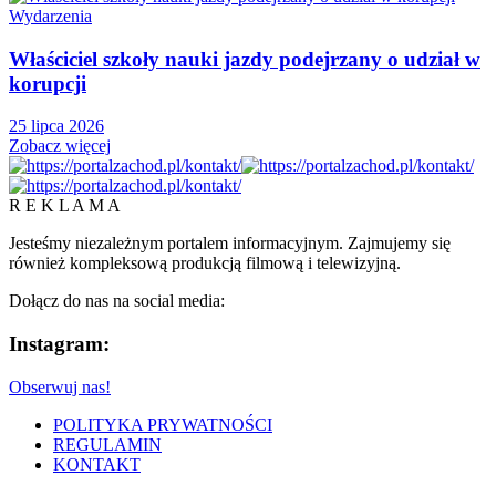
Wydarzenia
Właściciel szkoły nauki jazdy podejrzany o udział w
korupcji
25 lipca 2026
Zobacz więcej
R E K L A M A
Jesteśmy niezależnym portalem informacyjnym. Zajmujemy się
również kompleksową produkcją filmową i telewizyjną.
Dołącz do nas na social media:
Instagram:
Obserwuj nas!
POLITYKA PRYWATNOŚCI
REGULAMIN
KONTAKT