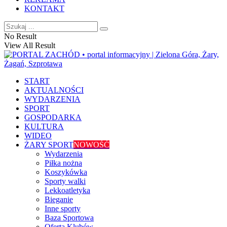
KONTAKT
No Result
View All Result
START
AKTUALNOŚCI
WYDARZENIA
SPORT
GOSPODARKA
KULTURA
WIDEO
ŻARY SPORT
NOWOŚĆ
Wydarzenia
Piłka nożna
Koszykówka
Sporty walki
Lekkoatletyka
Bieganie
Inne sporty
Baza Sportowa
Oferta Klubów