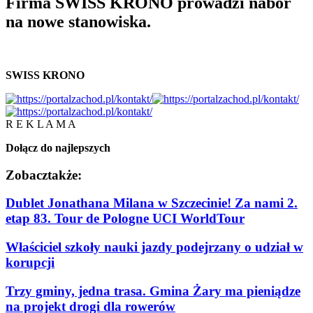
Firma SWISS KRONO prowadzi nabór
na nowe stanowiska.
SWISS KRONO
R E K L A M A
Dołącz do najlepszych
Zobacz
także:
Dublet Jonathana Milana w Szczecinie! Za nami 2.
etap 83. Tour de Pologne UCI WorldTour
Właściciel szkoły nauki jazdy podejrzany o udział w
korupcji
Trzy gminy, jedna trasa. Gmina Żary ma pieniądze
na projekt drogi dla rowerów