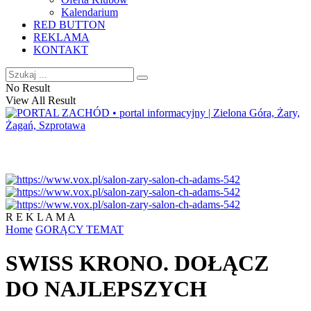
Kalendarium
RED BUTTON
REKLAMA
KONTAKT
No Result
View All Result
R E K L A M A
Home
GORĄCY TEMAT
SWISS KRONO. DOŁĄCZ
DO NAJLEPSZYCH