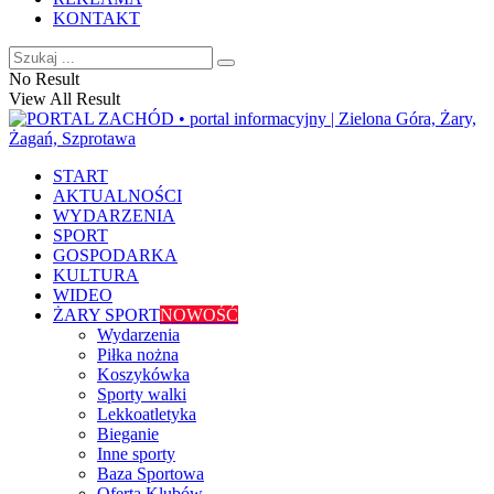
KONTAKT
No Result
View All Result
START
AKTUALNOŚCI
WYDARZENIA
SPORT
GOSPODARKA
KULTURA
WIDEO
ŻARY SPORT
NOWOŚĆ
Wydarzenia
Piłka nożna
Koszykówka
Sporty walki
Lekkoatletyka
Bieganie
Inne sporty
Baza Sportowa
Oferta Klubów