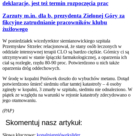
deklaracje, jest też termin rozpoczęcia prac
Zarzuty m.in. dla b. prezydenta Zielonej Góry za
fikcyjne zatrudnianie pracowników klubu
żużlowego
W poniedziałek wicedyrektor siemianowickiego szpitala
Przemysław Strzelec relacjonował, że stany osób leczonych w
oddziale intensywnej terapii CLO są bardzo ciężkie. Górnicy ci są
utrzymywani w stanie śpiączki farmakologicznej, a oparzenia ich
ciał są rozległe, rzędu 80-90 proc. Potwierdzono u nich także
oparzenia dróg oddechowych.
W środę w kopalni Pniówek doszło do wybuchów metanu. Dotąd
potwierdzono śmierć siedmiu ofiar tamtej katastrofy – 4 osoby
zginęły w kopalni, 3 zmarły w szpitalu, siedmiu nie odnaleziono. W
piątek ze względu na warunki w rejonie katastrofy zdecydowano o
jego otamowaniu.
(PAP)
Skomentuj nasz artykuł:
Słowa kluczowe:
kopalnia
pniówek
slider