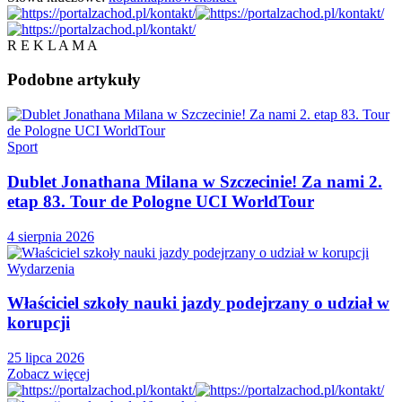
R E K L A M A
Podobne
artykuły
Sport
Dublet Jonathana Milana w Szczecinie! Za nami 2.
etap 83. Tour de Pologne UCI WorldTour
4 sierpnia 2026
Wydarzenia
Właściciel szkoły nauki jazdy podejrzany o udział w
korupcji
25 lipca 2026
Zobacz więcej