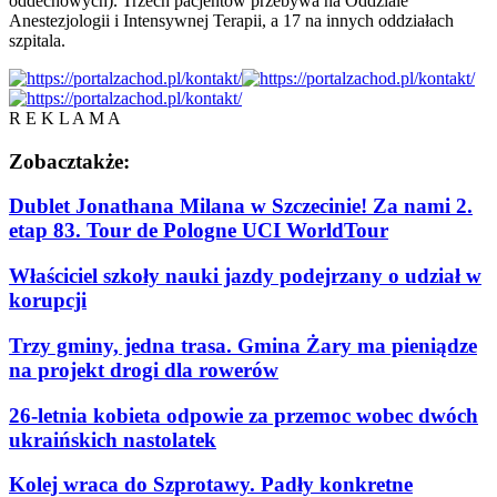
oddechowych). Trzech pacjentów przebywa na Oddziale
Anestezjologii i Intensywnej Terapii, a 17 na innych oddziałach
szpitala.
R E K L A M A
Zobacz
także:
Dublet Jonathana Milana w Szczecinie! Za nami 2.
etap 83. Tour de Pologne UCI WorldTour
Właściciel szkoły nauki jazdy podejrzany o udział w
korupcji
Trzy gminy, jedna trasa. Gmina Żary ma pieniądze
na projekt drogi dla rowerów
26-letnia kobieta odpowie za przemoc wobec dwóch
ukraińskich nastolatek
Kolej wraca do Szprotawy. Padły konkretne