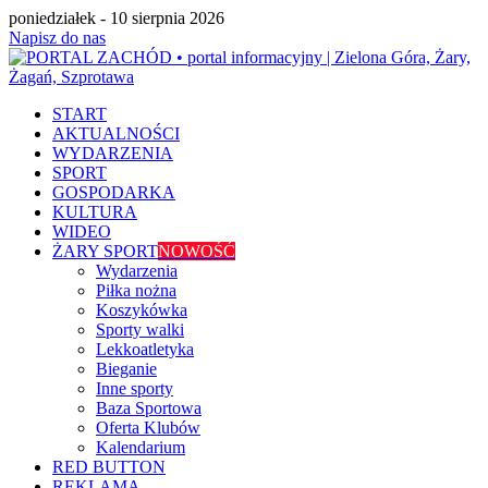
poniedziałek - 10 sierpnia 2026
Napisz do nas
START
AKTUALNOŚCI
WYDARZENIA
SPORT
GOSPODARKA
KULTURA
WIDEO
ŻARY SPORT
NOWOŚĆ
Wydarzenia
Piłka nożna
Koszykówka
Sporty walki
Lekkoatletyka
Bieganie
Inne sporty
Baza Sportowa
Oferta Klubów
Kalendarium
RED BUTTON
REKLAMA