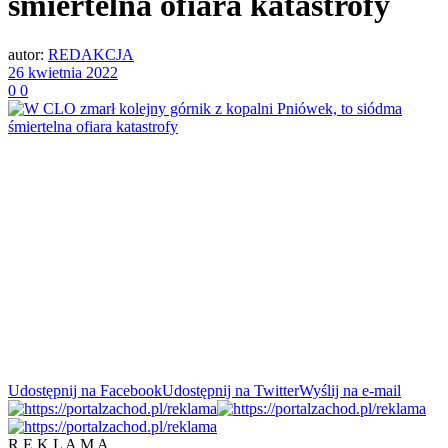
śmiertelna ofiara katastrofy
autor:
REDAKCJA
26 kwietnia 2022
0
0
Udostępnij na Facebook
Udostępnij na Twitter
Wyślij na e-mail
R E K L A M A