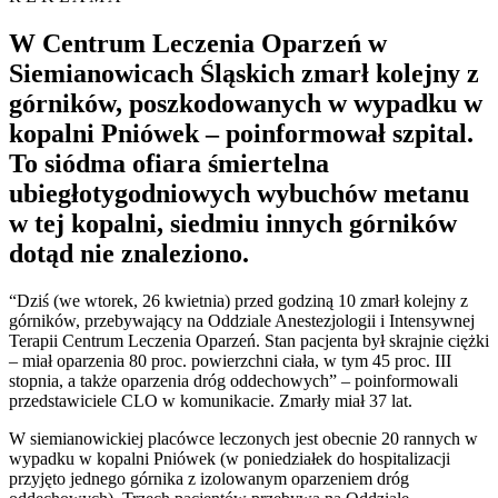
W Centrum Leczenia Oparzeń w
Siemianowicach Śląskich zmarł kolejny z
górników, poszkodowanych w wypadku w
kopalni Pniówek – poinformował szpital.
To siódma ofiara śmiertelna
ubiegłotygodniowych wybuchów metanu
w tej kopalni, siedmiu innych górników
dotąd nie znaleziono.
“Dziś (we wtorek, 26 kwietnia) przed godziną 10 zmarł kolejny z
górników, przebywający na Oddziale Anestezjologii i Intensywnej
Terapii Centrum Leczenia Oparzeń. Stan pacjenta był skrajnie ciężki
– miał oparzenia 80 proc. powierzchni ciała, w tym 45 proc. III
stopnia, a także oparzenia dróg oddechowych” – poinformowali
przedstawiciele CLO w komunikacie. Zmarły miał 37 lat.
W siemianowickiej placówce leczonych jest obecnie 20 rannych w
wypadku w kopalni Pniówek (w poniedziałek do hospitalizacji
przyjęto jednego górnika z izolowanym oparzeniem dróg