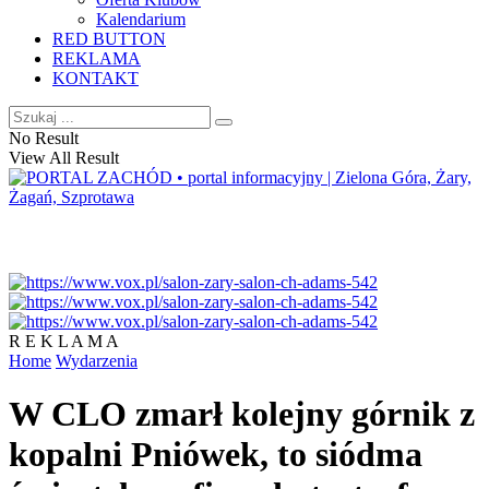
Kalendarium
RED BUTTON
REKLAMA
KONTAKT
No Result
View All Result
R E K L A M A
Home
Wydarzenia
W CLO zmarł kolejny górnik z
kopalni Pniówek, to siódma