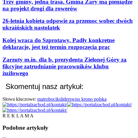
Trzy gminy, jedna trasa. Gmina Żary ma pieniądze
na projekt drogi dla rowerów
26-letnia kobieta odpowie za przemoc wobec dwóch
ukraińskich nastolatek
Kolej wraca do Szprotawy. Padły konkretne
deklaracje, jest też termin rozpoczęcia prac
Zarzuty m.in. dla b. prezydenta Zielonej Góry za
fikcyjne zatrudnianie pracowników klubu
żużlowego
Skomentuj nasz artykuł:
Słowa kluczowe:
matrobocik
slider
swiss krono polska
R E K L A M A
Podobne
artykuły