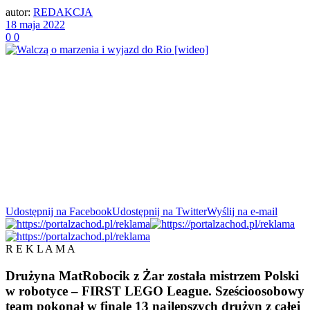
autor:
REDAKCJA
18 maja 2022
0
0
Udostępnij na Facebook
Udostępnij na Twitter
Wyślij na e-mail
R E K L A M A
Drużyna MatRobocik z Żar została mistrzem Polski
w robotyce – FIRST LEGO League. Sześcioosobowy
team pokonał w finale 13 najlepszych drużyn z całej