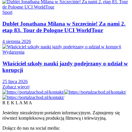
Sport
Dublet Jonathana Milana w Szczecinie! Za nami 2.
etap 83. Tour de Pologne UCI WorldTour
4 sierpnia 2026
Wydarzenia
Właściciel szkoły nauki jazdy podejrzany o udział w
korupcji
25 lipca 2026
Zobacz więcej
R E K L A M A
Jesteśmy niezależnym portalem informacyjnym. Zajmujemy się
również kompleksową produkcją filmową i telewizyjną.
Dołącz do nas na social media: