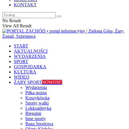
KONTAKT
No Result
View All Result
START
AKTUALNOŚCI
WYDARZENIA
SPORT
GOSPODARKA
KULTURA
WIDEO
ŻARY SPORT
NOWOŚĆ
Wydarzenia
Piłka nożna
Koszykówka
Sporty walki
Lekkoatletyka
Bieganie
Inne sporty
Baza Sportowa
Oferta Klubów