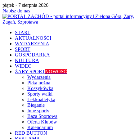
piątek - 7 sierpnia 2026
Napisz do nas
START
AKTUALNOŚCI
WYDARZENIA
SPORT
GOSPODARKA
KULTURA
WIDEO
ŻARY SPORT
NOWOŚĆ
Wydarzenia
Piłka nożna
Koszykówka
Sporty walki
Lekkoatletyka
Bieganie
Inne sporty
Baza Sportowa
Oferta Klubów
Kalendarium
RED BUTTON
REKLAMA