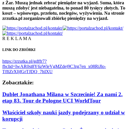
z Żar. Muszą jednak zebrać pieniądze na wyjazd. Suma, która
muszą zdobyć jest niebagatelna, to ponad 80 tysięcy złotych. To
koszt – wpisowego, przelotu, noclegów, wyżywienia. Na stronie
zrzutka.pl zorganizowali zbiórkę pieniędzy na wyjazd.
R E K L A M A
LINK DO ZBIÓRKI
https://zrzutka.pl/gdffr7?
fbclid=IwAR0st8Y6zWleVgMZdej9C3rg7en_x08RiJlo-
TffiZrXIjfGrTJDQ_7hIXU
Zobacz
także:
Dublet Jonathana Milana w Szczecinie! Za nami 2.
etap 83. Tour de Pologne UCI WorldTour
Właściciel szkoły nauki jazdy podejrzany o udział w
korupcji