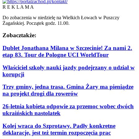
R E K L A M A
Do zobaczenia w niedzielę na Wielkich Łowach w Puszczy
Żagańskiej. Początek godz. 11.00.
Zobacz
także:
Dublet Jonathana Milana w Szczecinie! Za nami 2.
etap 83. Tour de Pologne UCI WorldTour
Właściciel szkoły nauki jazdy podejrzany o udział w
korupcji
Trzy gminy, jedna trasa. Gmina Żary ma pieniądze
na projekt drogi dla rowerów
26-letnia kobieta odpowie za przemoc wobec dwóch
ukraińskich nastolatek
Kolej wraca do Szprotawy. Padły konkretne
deklaracje, jest też termin rozpoczęcia prac