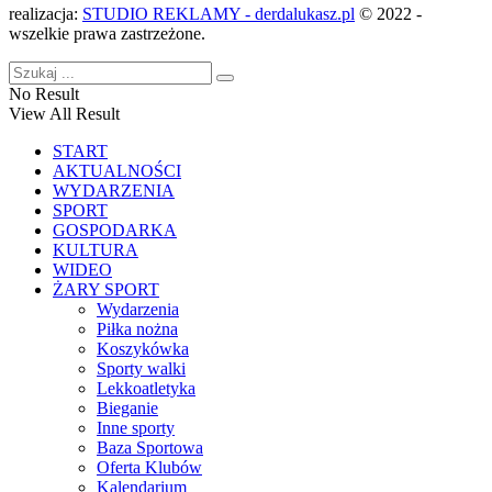
realizacja:
STUDIO REKLAMY - derdalukasz.pl
© 2022 -
wszelkie prawa zastrzeżone.
No Result
View All Result
START
AKTUALNOŚCI
WYDARZENIA
SPORT
GOSPODARKA
KULTURA
WIDEO
ŻARY SPORT
Wydarzenia
Piłka nożna
Koszykówka
Sporty walki
Lekkoatletyka
Bieganie
Inne sporty
Baza Sportowa
Oferta Klubów
Kalendarium