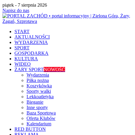
piątek - 7 sierpnia 2026
Napisz do nas
START
AKTUALNOŚCI
WYDARZENIA
SPORT
GOSPODARKA
KULTURA
WIDEO
ŻARY SPORT
NOWOŚĆ
Wydarzenia
Piłka nożna
Koszykówka
Sporty walki
Lekkoatletyka
Bieganie
Inne sporty
Baza Sportowa
Oferta Klubów
Kalendarium
RED BUTTON
REKLAMA