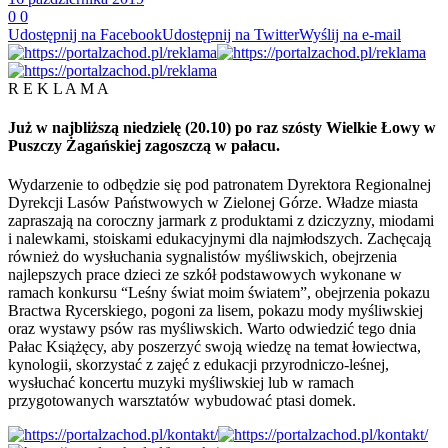
0
0
Udostępnij na Facebook
Udostępnij na Twitter
Wyślij na e-mail
R E K L A M A
Już w najbliższą niedzielę (20.10) po raz szósty Wielkie Łowy w
Puszczy Żagańskiej zagoszczą w pałacu.
Wydarzenie to odbędzie się pod patronatem Dyrektora Regionalnej
Dyrekcji Lasów Państwowych w Zielonej Górze. Władze miasta
zapraszają na coroczny jarmark z produktami z dziczyzny, miodami
i nalewkami, stoiskami edukacyjnymi dla najmłodszych. Zachęcają
również do wysłuchania sygnalistów myśliwskich, obejrzenia
najlepszych prace dzieci ze szkół podstawowych wykonane w
ramach konkursu “Leśny świat moim światem”, obejrzenia pokazu
Bractwa Rycerskiego, pogoni za lisem, pokazu mody myśliwskiej
oraz wystawy psów ras myśliwskich. Warto odwiedzić tego dnia
Pałac Książęcy, aby poszerzyć swoją wiedzę na temat łowiectwa,
kynologii, skorzystać z zajęć z edukacji przyrodniczo-leśnej,
wysłuchać koncertu muzyki myśliwskiej lub w ramach
przygotowanych warsztatów wybudować ptasi domek.