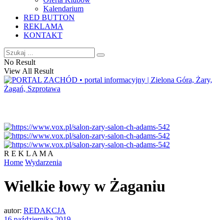
Kalendarium
RED BUTTON
REKLAMA
KONTAKT
No Result
View All Result
R E K L A M A
Home
Wydarzenia
Wielkie łowy w Żaganiu
autor:
REDAKCJA
16 października 2019