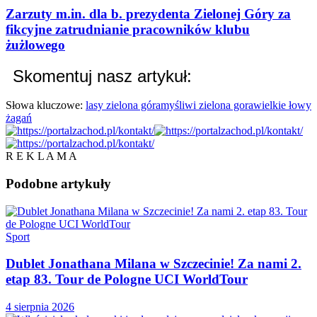
Zarzuty m.in. dla b. prezydenta Zielonej Góry za
fikcyjne zatrudnianie pracowników klubu
żużlowego
Skomentuj nasz artykuł:
Słowa kluczowe:
lasy zielona góra
myśliwi zielona gora
wielkie łowy
żagań
R E K L A M A
Podobne
artykuły
Sport
Dublet Jonathana Milana w Szczecinie! Za nami 2.
etap 83. Tour de Pologne UCI WorldTour
4 sierpnia 2026