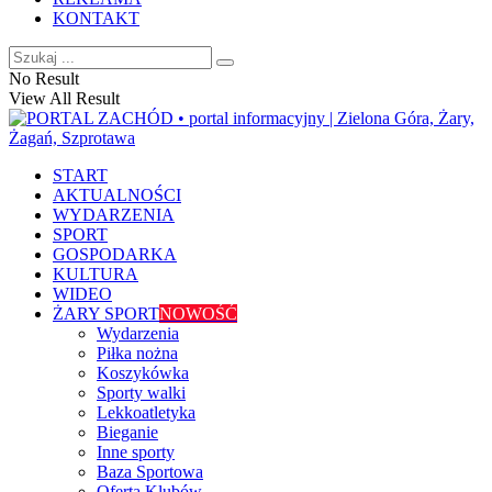
KONTAKT
No Result
View All Result
START
AKTUALNOŚCI
WYDARZENIA
SPORT
GOSPODARKA
KULTURA
WIDEO
ŻARY SPORT
NOWOŚĆ
Wydarzenia
Piłka nożna
Koszykówka
Sporty walki
Lekkoatletyka
Bieganie
Inne sporty
Baza Sportowa
Oferta Klubów