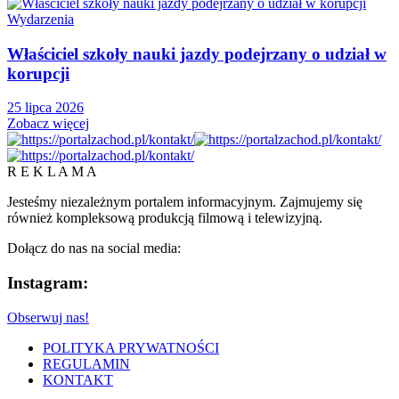
Wydarzenia
Właściciel szkoły nauki jazdy podejrzany o udział w
korupcji
25 lipca 2026
Zobacz więcej
R E K L A M A
Jesteśmy niezależnym portalem informacyjnym. Zajmujemy się
również kompleksową produkcją filmową i telewizyjną.
Dołącz do nas na social media:
Instagram:
Obserwuj nas!
POLITYKA PRYWATNOŚCI
REGULAMIN
KONTAKT