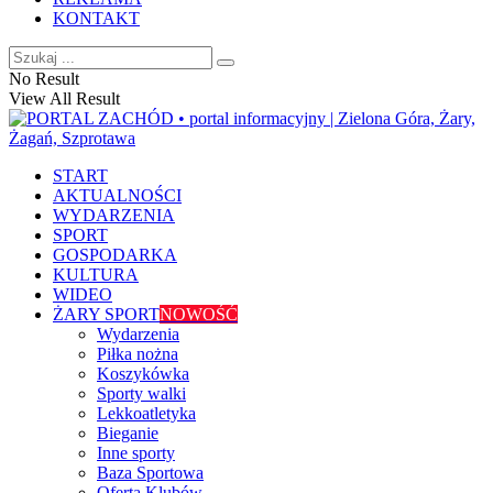
KONTAKT
No Result
View All Result
START
AKTUALNOŚCI
WYDARZENIA
SPORT
GOSPODARKA
KULTURA
WIDEO
ŻARY SPORT
NOWOŚĆ
Wydarzenia
Piłka nożna
Koszykówka
Sporty walki
Lekkoatletyka
Bieganie
Inne sporty
Baza Sportowa
Oferta Klubów