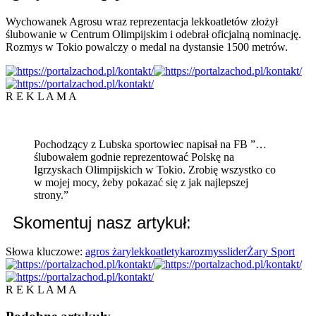
Wychowanek Agrosu wraz reprezentacja lekkoatletów złożył
ślubowanie w Centrum Olimpijskim i odebrał oficjalną nominację.
Rozmys w Tokio powalczy o medal na dystansie 1500 metrów.
R E K L A M A
Pochodzący z Lubska sportowiec napisał na FB ”…
ślubowałem godnie reprezentować Polskę na
Igrzyskach Olimpijskich w Tokio. Zrobię wszystko co
w mojej mocy, żeby pokazać się z jak najlepszej
strony.”
Skomentuj nasz artykuł:
Słowa kluczowe:
agros żary
lekkoatletyka
rozmys
slider
Żary Sport
R E K L A M A