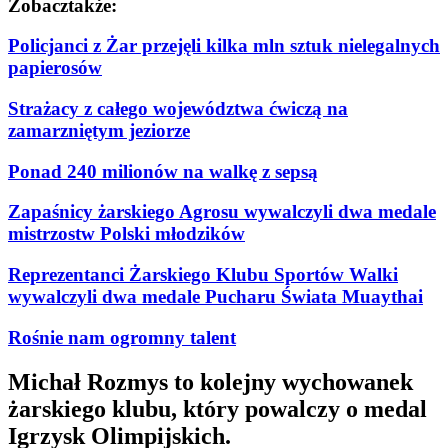
Zobacz
także:
Policjanci z Żar przejęli kilka mln sztuk nielegalnych
papierosów
Strażacy z całego województwa ćwiczą na
zamarzniętym jeziorze
Ponad 240 milionów na walkę z sepsą
Zapaśnicy żarskiego Agrosu wywalczyli dwa medale
mistrzostw Polski młodzików
Reprezentanci Żarskiego Klubu Sportów Walki
wywalczyli dwa medale Pucharu Świata Muaythai
Rośnie nam ogromny talent
Michał Rozmys to kolejny wychowanek
żarskiego klubu, który powalczy o medal
Igrzysk Olimpijskich.