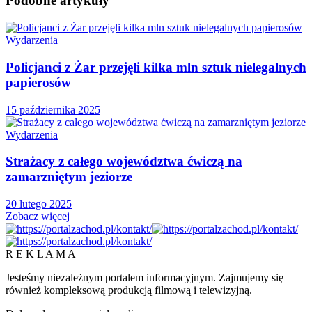
Podobne
artykuły
Wydarzenia
Policjanci z Żar przejęli kilka mln sztuk nielegalnych
papierosów
15 października 2025
Wydarzenia
Strażacy z całego województwa ćwiczą na
zamarzniętym jeziorze
20 lutego 2025
Zobacz więcej
R E K L A M A
Jesteśmy niezależnym portalem informacyjnym. Zajmujemy się
również kompleksową produkcją filmową i telewizyjną.