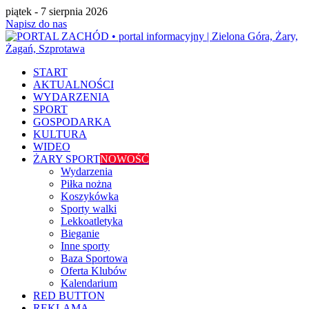
piątek - 7 sierpnia 2026
Napisz do nas
START
AKTUALNOŚCI
WYDARZENIA
SPORT
GOSPODARKA
KULTURA
WIDEO
ŻARY SPORT
NOWOŚĆ
Wydarzenia
Piłka nożna
Koszykówka
Sporty walki
Lekkoatletyka
Bieganie
Inne sporty
Baza Sportowa
Oferta Klubów
Kalendarium
RED BUTTON
REKLAMA