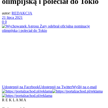
olimpijską i poleciał do Tokio
autor:
REDAKCJA
21 lipca 2021
0
0
Udostępnij na Facebook
Udostępnij na Twitter
Wyślij na e-mail
R E K L A M A