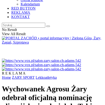
Kalendarium
RED BUTTON
REKLAMA
KONTAKT
No Result
View All Result
R E K L A M A
Home
ŻARY SPORT
Lekkoatletyka
Wychowanek Agrosu Żary
odebrał oficjalną nominację