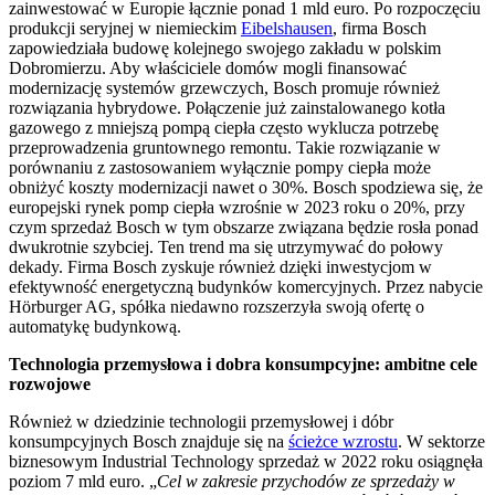
zainwestować w Europie łącznie ponad 1 mld euro. Po rozpoczęciu
produkcji seryjnej w niemieckim
Eibelshausen
, firma Bosch
zapowiedziała budowę kolejnego swojego zakładu w polskim
Dobromierzu. Aby właściciele domów mogli finansować
modernizację systemów grzewczych, Bosch promuje również
rozwiązania hybrydowe. Połączenie już zainstalowanego kotła
gazowego z mniejszą pompą ciepła często wyklucza potrzebę
przeprowadzenia gruntownego remontu. Takie rozwiązanie w
porównaniu z zastosowaniem wyłącznie pompy ciepła może
obniżyć koszty modernizacji nawet o 30%. Bosch spodziewa się, że
europejski rynek pomp ciepła wzrośnie w 2023 roku o 20%, przy
czym sprzedaż Bosch w tym obszarze związana będzie rosła ponad
dwukrotnie szybciej. Ten trend ma się utrzymywać do połowy
dekady. Firma Bosch zyskuje również dzięki inwestycjom w
efektywność energetyczną budynków komercyjnych. Przez nabycie
Hörburger AG, spółka niedawno rozszerzyła swoją ofertę o
automatykę budynkową.
Technologia przemysłowa i dobra konsumpcyjne: ambitne cele
rozwojowe
Również w dziedzinie technologii przemysłowej i dóbr
konsumpcyjnych Bosch znajduje się na
ścieżce wzrostu
. W sektorze
biznesowym Industrial Technology sprzedaż w 2022 roku osiągnęła
poziom 7 mld euro. „
Cel w zakresie przychodów ze sprzedaży w