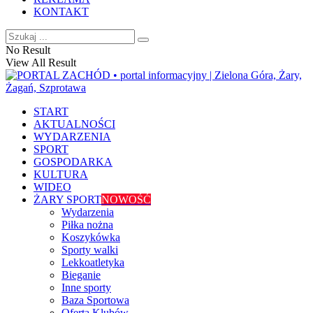
KONTAKT
No Result
View All Result
START
AKTUALNOŚCI
WYDARZENIA
SPORT
GOSPODARKA
KULTURA
WIDEO
ŻARY SPORT
NOWOŚĆ
Wydarzenia
Piłka nożna
Koszykówka
Sporty walki
Lekkoatletyka
Bieganie
Inne sporty
Baza Sportowa
Oferta Klubów