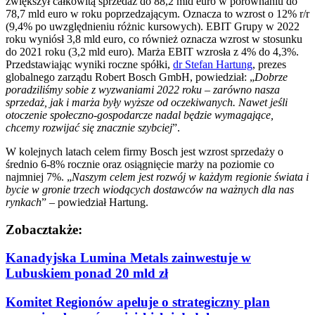
zwiększył całkowitą sprzedaż do 88,2 mld euro w porównaniu do
78,7 mld euro w roku poprzedzającym. Oznacza to wzrost o 12% r/r
(9,4% po uwzględnieniu różnic kursowych). EBIT Grupy w 2022
roku wyniósł 3,8 mld euro, co również oznacza wzrost w stosunku
do 2021 roku (3,2 mld euro). Marża EBIT wzrosła z 4% do 4,3%.
Przedstawiając wyniki roczne spółki,
dr Stefan Hartung
, prezes
globalnego zarządu Robert Bosch GmbH, powiedział: „
Dobrze
poradziliśmy sobie z wyzwaniami 2022 roku – zarówno nasza
sprzedaż, jak i marża były wyższe od oczekiwanych. Nawet jeśli
otoczenie społeczno-gospodarcze nadal będzie wymagające,
chcemy rozwijać się znacznie szybciej
”.
W kolejnych latach celem firmy Bosch jest wzrost sprzedaży o
średnio 6-8% rocznie oraz osiągnięcie marży na poziomie co
najmniej 7%. „
Naszym celem jest rozwój w każdym regionie świata i
bycie w gronie trzech wiodących dostawców na ważnych dla nas
rynkach
” – powiedział Hartung.
Zobacz
także:
Kanadyjska Lumina Metals zainwestuje w
Lubuskiem ponad 20 mld zł
Komitet Regionów apeluje o strategiczny plan