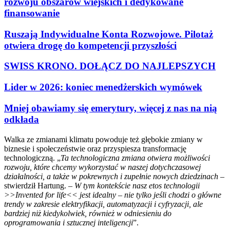
rozwoju obszarów wiejskich i dedykowane
finansowanie
Ruszają Indywidualne Konta Rozwojowe. Pilotaż
otwiera drogę do kompetencji przyszłości
SWISS KRONO. DOŁĄCZ DO NAJLEPSZYCH
Lider w 2026: koniec menedżerskich wymówek
Mniej obawiamy się emerytury, więcej z nas na nią
odkłada
Walka ze zmianami klimatu powoduje też głębokie zmiany w
biznesie i społeczeństwie oraz przyspiesza transformację
technologiczną. „
Ta technologiczna zmiana otwiera możliwości
rozwoju, które chcemy wykorzystać w naszej dotychczasowej
działalności, a także w pokrewnych i zupełnie nowych dziedzinach
–
stwierdził Hartung. –
W tym kontekście nasz etos technologii
>>Invented for life<< jest idealny – nie tylko jeśli chodzi o główne
trendy w zakresie elektryfikacji, automatyzacji i cyfryzacji, ale
bardziej niż kiedykolwiek, również w odniesieniu do
oprogramowania i sztucznej inteligencji
”.