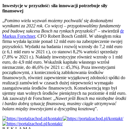
Inwestycje w przyszłość: siła innowacji potrzebuje siły
finansowej
„
Pomimo wielu wyzwań możemy pochwalić się doskonałymi
wynikami za 2022 rok. Co więcej – przygotowaliśmy fundamenty
pod budowę sukcesu Bosch na rynkach przyszłości
” – stwierdził
dr
Markus Forschner
, CFO Robert Bosch GmbH. W ubiegłym roku
firma wydała łącznie ponad 12 mld euro na zabezpieczenie swojej
przyszłości. Wydatki na badania i rozwój wzrosły do 7,2 mld euro
(z 6,1 mld euro w 2021 r.), co stanowi 8,2% wartości sprzedaży
(7,8% w 2021 r.). Nakłady inwestycyjne również wzrosły o 1 mld
euro, do 4,9 mld euro. Wskaźnik kapitału własnego wzrósł
nieznacznie, do 46,6% (w 2021 r.: 45,3%). Poza inwestycjami
początkowymi, z koniecznością zablokowania środków
finansowych, również zapewnienie wyjątkowej zdolności spółki do
realizacji zamówień w czasach dużej niepewności wymagało
zaangażowania środków finansowych. Konsekwencją tego był
ujemny stan wolnych środków pieniężnych na poziomie 4 mld euro.
Jak zauważył dr Forschner: „
Nawet jeśli Bosch ma niezbędne środki
i bardzo dobrą sytuację finansową, musimy ciągle utrzymywać
balans między inwestycjami a dyscypliną kosztową
”.
R E K L A M A