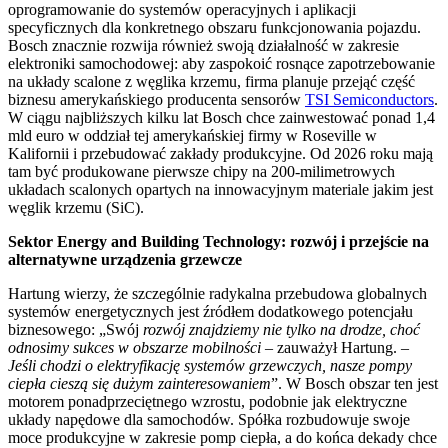
oprogramowanie do systemów operacyjnych i aplikacji
specyficznych dla konkretnego obszaru funkcjonowania pojazdu.
Bosch znacznie rozwija również swoją działalność w zakresie
elektroniki samochodowej: aby zaspokoić rosnące zapotrzebowanie
na układy scalone z węglika krzemu, firma planuje przejąć część
biznesu amerykańskiego producenta sensorów
TSI Semiconductors
.
W ciągu najbliższych kilku lat Bosch chce zainwestować ponad 1,4
mld euro w oddział tej amerykańskiej firmy w Roseville w
Kalifornii i przebudować zakłady produkcyjne. Od 2026 roku mają
tam być produkowane pierwsze chipy na 200-milimetrowych
układach scalonych opartych na innowacyjnym materiale jakim jest
węglik krzemu (SiC).
Sektor Energy and Building Technology: rozwój i przejście na
alternatywne urządzenia grzewcze
Hartung wierzy, że szczególnie radykalna przebudowa globalnych
systemów energetycznych jest źródłem dodatkowego potencjału
biznesowego: „Swój
rozwój znajdziemy nie tylko na drodze, choć
odnosimy sukces w obszarze mobilności
– zauważył Hartung. –
Jeśli chodzi o elektryfikację systemów grzewczych, nasze pompy
ciepła cieszą się dużym zainteresowaniem
”. W Bosch obszar ten jest
motorem ponadprzeciętnego wzrostu, podobnie jak elektryczne
układy napędowe dla samochodów. Spółka rozbudowuje swoje
moce produkcyjne w zakresie pomp ciepła, a do końca dekady chce