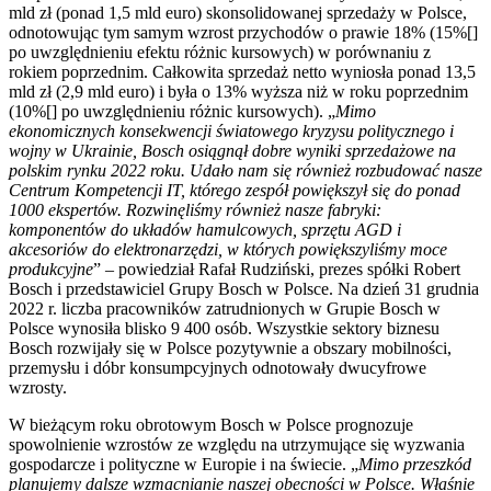
mld zł (ponad 1,5 mld euro) skonsolidowanej sprzedaży w Polsce,
odnotowując tym samym wzrost przychodów o prawie 18% (15%[]
po uwzględnieniu efektu różnic kursowych) w porównaniu z
rokiem poprzednim. Całkowita sprzedaż netto wyniosła ponad 13,5
mld zł (2,9 mld euro) i była o 13% wyższa niż w roku poprzednim
(10%[] po uwzględnieniu różnic kursowych). „
Mimo
ekonomicznych konsekwencji światowego kryzysu politycznego i
wojny w Ukrainie, Bosch osiągnął dobre wyniki sprzedażowe na
polskim rynku 2022 roku. Udało nam się również rozbudować nasze
Centrum Kompetencji IT, którego zespół powiększył się do ponad
1000 ekspertów. Rozwinęliśmy również nasze fabryki:
komponentów do układów hamulcowych, sprzętu AGD i
akcesoriów do elektronarzędzi, w których powiększyliśmy moce
produkcyjne
” – powiedział Rafał Rudziński, prezes spółki Robert
Bosch i przedstawiciel Grupy Bosch w Polsce. Na dzień 31 grudnia
2022 r. liczba pracowników zatrudnionych w Grupie Bosch w
Polsce wynosiła blisko 9 400 osób. Wszystkie sektory biznesu
Bosch rozwijały się w Polsce pozytywnie a obszary mobilności,
przemysłu i dóbr konsumpcyjnych odnotowały dwucyfrowe
wzrosty.
W bieżącym roku obrotowym Bosch w Polsce prognozuje
spowolnienie wzrostów ze względu na utrzymujące się wyzwania
gospodarcze i polityczne w Europie i na świecie. „
Mimo przeszkód
planujemy dalsze wzmacnianie naszej obecności w Polsce. Właśnie