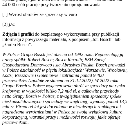
44 000 osób pracuje przy tworzeniu oprogramowania.
[1] Wzrost obrotów ze sprzedaży w euro
[2] j.w.
Zdjęcia i grafiki
do bezpłatnego wykorzystania przy publikacji
informacji z powyższego materiału, z podpisem „fot. Bosch” lub
„źródło Bosch”.
W Polsce Grupa Bosch jest obecna od 1992 roku. Reprezentują ją
cztery spółki: Robert Bosch; Bosch Rexroth; BSH Sprzęt
Gospodarstwa Domowego i sia Abrasives Polska. Bosch prowadzi
w Polsce działalność w pięciu lokalizacjach: Warszawie, Wrocławiu,
Łodzi, Rzeszowie i Goleniowie i zatrudnia ponad 9 400
pracowników (zgodnie ze stanem na 31.12.2022). W 2022 roku
Grupa Bosch w Polsce wygenerowała obrót ze sprzedaży na rynku
krajowym w wysokości blisko 7,2 mld zł, a całkowite przychody
netto Grupy Bosch w Polsce, z uwzględnieniem sprzedaży spółek
nieskonsolidowanych i sprzedaży wewnętrznej, wyniosły ponad 13,5
mld zł. Firma od lat jest doceniania w niezależnych rankingach i
nagradzana wyróżnieniami w Polsce za swoją wyjątkową kulturę
korporacyjną, warunki pracy i możliwości rozwoju, jakie oferuje
pracownikom.