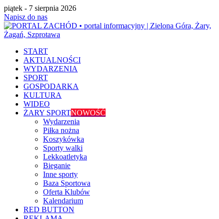
piątek - 7 sierpnia 2026
Napisz do nas
START
AKTUALNOŚCI
WYDARZENIA
SPORT
GOSPODARKA
KULTURA
WIDEO
ŻARY SPORT
NOWOŚĆ
Wydarzenia
Piłka nożna
Koszykówka
Sporty walki
Lekkoatletyka
Bieganie
Inne sporty
Baza Sportowa
Oferta Klubów
Kalendarium
RED BUTTON
REKLAMA