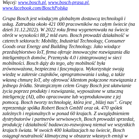
Więcej:
www.bosch.pl
,
www.bosch-prasa.pl
,
www.facebook.com/BoschPolska
Grupa Bosch jest wiodącym globalnym dostawcą technologii i
usług. Zatrudnia około 421 000 pracowników na całym świecie (na
dzień 31.12.2022). W 2022 roku firma wygenerowała na świecie
obrót w wysokości 88,2 mld euro. Bosch prowadzi działalność w
czterech sektorach: Mobility, Industrial Technology, Consumer
Goods oraz Energy and Building Technology. Jako wiodące
przedsiębiorstwo IoT, firma oferuje innowacyjne rozwiązania dla
inteligentnych domów, Przemysłu 4.0 i zintegrowanej w sieci
mobilności. Bosch dąży do tego, aby mobilność była
zrównoważona, bezpieczna i fascynująca. Wykorzystuje swoją
wiedzę w zakresie czujników, oprogramowania i usług, a także
własną chmurę IoT, aby oferować klientom połączone rozwiązania z
jednego źródła. Strategicznym celem Grupy Bosch jest ułatwianie
życia poprzez produkty i rozwiązania, wyposażone w sztuczną
inteligencję (AI), albo opracowane lub wyprodukowane z jej
pomocą. Bosch tworzy technologię, która jest „bliżej nas”. Grupę
reprezentuje spółka Robert Bosch GmbH oraz ok. 470 spółek
zależnych i regionalnych w ponad 60 krajach. Z uwzględnieniem
dystrybutorów i partnerów serwisowych, Bosch prowadzi sprzedaż,
produkcję i działalność badawczo-rozwojową niemal we wszystkich
krajach świata. W swoich 400 lokalizacjach na świecie, Bosch
osiągnął neutralność klimatyczną w obszarze własnych emisji w