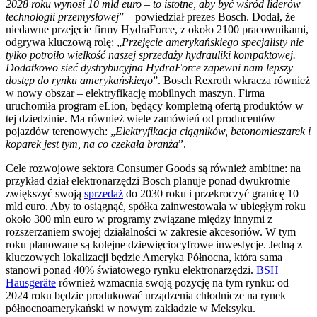
2028 roku wynosi 10 mld euro – to istotne, aby być wśród liderów
technologii przemysłowej
” – powiedział prezes Bosch. Dodał, że
niedawne przejęcie firmy HydraForce, z około 2100 pracownikami,
odgrywa kluczową rolę: „
Przejęcie amerykańskiego specjalisty nie
tylko potroiło wielkość naszej sprzedaży hydrauliki kompaktowej.
Dodatkowo sieć dystrybucyjna HydraForce zapewni nam lepszy
dostęp do rynku amerykańskiego
”. Bosch Rexroth wkracza również
w nowy obszar – elektryfikację mobilnych maszyn. Firma
uruchomiła program eLion, będący kompletną ofertą produktów w
tej dziedzinie. Ma również wiele zamówień od producentów
pojazdów terenowych: „
Elektryfikacja ciągników, betonomieszarek i
koparek jest tym, na co czekała branża
”.
Cele rozwojowe sektora Consumer Goods są również ambitne: na
przykład dział elektronarzędzi Bosch planuje ponad dwukrotnie
zwiększyć swoją
sprzedaż
do 2030 roku i przekroczyć granicę 10
mld euro. Aby to osiągnąć, spółka zainwestowała w ubiegłym roku
około 300 mln euro w programy związane między innymi z
rozszerzaniem swojej działalności w zakresie akcesoriów. W tym
roku planowane są kolejne dziewięciocyfrowe inwestycje. Jedną z
kluczowych lokalizacji będzie Ameryka Północna, która sama
stanowi ponad 40% światowego rynku elektronarzędzi.
BSH
Hausgeräte
również wzmacnia swoją pozycję na tym rynku: od
2024 roku będzie produkować urządzenia chłodnicze na rynek
północnoamerykański w nowym zakładzie w Meksyku.