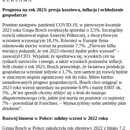
Prognoza na rok 2023: presja kosztowa, inflacja i ochłodzenie
gospodarcze
Pomimo następstw pandemii COVID-19, w pierwszym kwartale
2023 roku Grupa Bosch zwiększyła sprzedaż o 3,5%. Szczególny
rozwój odnotował region Ameryki Północnej, z dwucyfrowym
wzrostem wynoszącym 18,1%. Również w Europie firma
odnotowała mocny wzrost na poziomie 7,7%. „
Pierwsze kilka
miesięcy pokazały, że rok 2023 również będzie pełen wyzwań
” –
zauważył CFO. Wyjaśnił, że spodziewa się, wysokich cen na
rynkach surowców i energii, a także wysokich poziomów inflacji.
Jeśli chodzi o rok 2023, Bosch przewiduje, że światowa produkcja
gospodarcza wzrośnie jedynie o 1,7%, tym samym jej rozwój będzie
w znacznym stopniu ograniczony rok do roku. Mimo bardzo
umiarkowanych prognoz gospodarczych, Bosch chce osiągnąć w
2023 roku wzrost sprzedaży na poziomie 6-9% i marżę EBIT ok.
5%. „
W ten sposób chcemy zbliżyć się o krok do naszego
długoterminowego celu, jakim jest marża na poziomie co najmniej
7%
– powiedział dr Forschner. –
Wyznaczyliśmy sobie ambitny plan
działania
”.
Rozwój biznesu w Polsce: solidny wzrost w 2022 roku
Grupa Bosch w Polsce zakończyła rok obrotowy 2022 z blisko 7,2