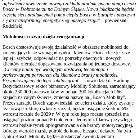
ogłosiliśmy utworzenie nowego zakładu produkcyjnego pomp ciepła
Bosch w Dobromierzu na Dolnym Śląsku. Nowa lokalizacja będzie
częścią sieci produkcyjnej pomp ciepła Bosch w Europie i przyczyni
się do transformacji energetycznej naszego kraju
” – powiedział
Rudziński.
Mobilność: rozwój dzięki reorganizacji
Bosch dostosowuje swoją działalność w obszarze mobilności do
zmieniających się wymagań rynku i klientów. Firma chce jeszcze
lepiej i szybciej odpowiadać na potrzeby obecnych i nowych
klientów oferując dopasowane rozwiązania od jednego dostawcy.
„
Chcemy nadal być wiodącym dostawcą technologii i
preferowanym partnerem dla klientów z branży mobilności.
Przygotowujemy do tego solidny grunt
” – powiedział dr Hartung.
Dotychczasowy sektor biznesowy Mobility Solutions, zatrudniający
około 230 000 pracowników w ponad 300 lokalizacjach i 66
krajach na całym świecie, zmienia nazwę na „Bosch Mobility”.
Prezes zarządu Bosch zapowiedział, że celem działu, który zyskuje
też nową strukturę i własny zarząd, będzie osiąganie średnio 6%
wzrostu rocznie do 2029 r. W tym roku jego roczna sprzedaż ma
osiągnąć poziom ponad 80 mld euro. Jednym z filarów przyszłego
wzrostu będzie rynek oprogramowania dla branży motoryzacyjnej,
którego wartość ma się potroić do końca bieżącej dekady. Na tym
rynku Bosch Mobility będzie dostarczać swoim klientom