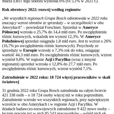
Marża EBIT tego sektora wyniosła 6% (vs 5,1% w 2021 r.).
Rok obrotowy 2022: rozwój według regionów
„
We wszystkich regionach Grupa Bosch odnotowała w 2022 roku
znaczący wzrost obrotów ze sprzedaży – w szczególności w obu
Amerykach
” – powiedział Forschner. Sprzedaż w
Ameryce
Północnej
wzrosła o 25,7% do 14,4 mld euro. Po uwzględnieniu
różnic kursowych, wskaźnik ten wynosi 12,3%. W
Ameryce
Południowej
sprzedaż osiągnęła 1,8 mld euro. Jest to wzrost o 26%
(16,7% po uwzględnieniu różnic kursowych). Przychody ze
sprzedaży w
Europie
wzrosły o 7,3% rok do roku, osiągając
wartość 44,3 mld euro. Po uwzględnieniu różnic kursowych, wzrost
wyniósł 9,8%. W regionie
Azji i Pacyfiku
(wraz z innymi
regionami) sprzedaż wzrosła o 12,8% do 27,7 mld euro. Po
uwzględnieniu różnic kursowych, wzrost wyniósł 7,1%.
Zatrudnienie w 2022 roku: 18 724 więcej pracowników w skali
światowej
31 grudnia 2022 roku Grupa Bosch zatrudniała na całym świecie
421 338 osób – o 18 724 osoby więcej niż w roku poprzednim.
Zatrudnienie wzrosło we wszystkich regionach, przy największym
wzroście w obu Amerykach i w regionie Azji i Pacyfiku. W
działach badawczo-rozwojowych zatrudniono 9 422 nowe osoby –
łącznie pracuje już w nich 85 543 pracowników – wśród nich ok.