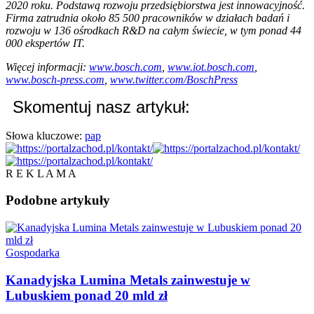
2020 roku. Podstawą rozwoju przedsiębiorstwa jest innowacyjność.
Firma zatrudnia około 85 500 pracowników w działach badań i
rozwoju w 136 ośrodkach R&D na całym świecie, w tym ponad 44
000 ekspertów IT.
Więcej informacji:
www.bosch.com
,
www.iot.bosch.com
,
www.bosch-press.com
,
www.twitter.com/BoschPress
Skomentuj nasz artykuł:
Słowa kluczowe:
pap
R E K L A M A
Podobne
artykuły
Gospodarka
Kanadyjska Lumina Metals zainwestuje w
Lubuskiem ponad 20 mld zł