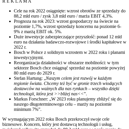
R E K L A M A
Cele na rok 2022 osiągnięte: wzrost obrotów ze sprzedaży do
88,2 mld euro / zysk 3,8 mld euro / marża EBIT 4,3%.
Prognoza na rok 2023: wzrost gospodarczy na świecie na
poziomie 1,7%, wzrost sprzedaży koncernu na poziomie 6-
9% z marżą EBIT ok. 5%.
Duże inwestycje zabezpieczające przyszłość: ponad 12 mld
euro na działania badawczo-rozwojowe i środki kapitałowe w
2022 r.
Bosch w Polsce z solidnym wzrostem w 2022 roku i planami
inwestycyjnymi.
Reorganizacja działalności w obszarze mobilności: w tym
sektorze Bosch chce osiągnąć sprzedaż na poziomie powyżej
80 mld euro do 2029 r.
Stefan Hartung: „
Naszym celem jest rozwój w każdym
regionie świata. Chcemy też być w gronie trzech wiodących
dostawców na ważnych dla nas rynkach – wszystko dzięki
technologii, która jest >>bliżej nas<<
”.
Markus Forschner: „W 2023 roku planujemy zbliżyć się do
naszego długoterminowego celu – marży na poziomie
minimum 7%”.
W wymagającym 2022 roku Bosch przekroczył swoje cele
biznesowe. Koncern, który jest dostawcą technologii i usług,