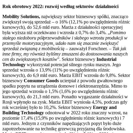
Rok obrotowy 2022: rozwój według sektorów działalności
Mobility Solutions,
największy sektor biznesowy spółki, znacząco
zwiększył swoją sprzedaż – o 16% (12,1% po uwzględnieniu różnic
kursowych), do 52,6 mld euro. Marża z działalności operacyjnej
była wyższa niż oczekiwano i wzrosła z 0,7% do 3,4%. „
Pomimo
stałego niedoboru półprzewodników i słabego wzrostu produkcji w
przemyśle motoryzacyjnym, udało nam się znacznie zwiększyć
sprzedaż związaną z mobilnością
– zauważył Forschner. –
Tak jak
inne firmy, my również byliśmy zmuszeni do dostosowania naszych
cen do zwiększonych kosztów
”. Sektor biznesowy
Industrial
Technology
wykorzystał potencjał silnego rynku maszyn. Jego
sprzedaż wzrosła o 13,9% (11% po uwzględnieniu różnic
kursowych), do 6,9 mld euro. Marża EBIT wzrosła do 9,8%. Sektor
biznesowy
Consumer Goods
ucierpiał z powodu gwałtownego
spadku popytu na urządzenia domowe i elektronarzędzia. Mimo to
jego sprzedaż wzrosła o 1,5% (1,6% po uwzględnieniu różnic
kursowych), do 21,3 mld euro. Ponadto wygaszanie działalności w
Rosji wpłynęło na zysk. Marża EBIT wyniosła 4,5%, podczas gdy
rok wcześniej było to 10,2%. Sektor biznesowy
Energy and
Building Technology
odnotował w 2022 roku znaczny wzrost, na
poziomie 17,4% (15,9% po uwzględnieniu różnic kursowych) i 7
mld euro. Jednym z czynników napędzających popyt było duże
zapotrzebowanie na technikę grzewczą przyjazną dla środowiska.