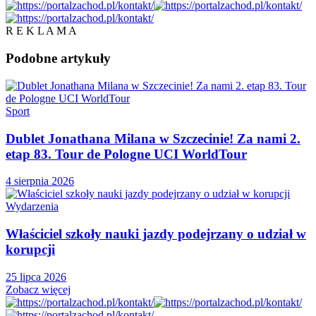
R E K L A M A
Podobne
artykuły
Sport
Dublet Jonathana Milana w Szczecinie! Za nami 2.
etap 83. Tour de Pologne UCI WorldTour
4 sierpnia 2026
Wydarzenia
Właściciel szkoły nauki jazdy podejrzany o udział w
korupcji
25 lipca 2026
Zobacz więcej