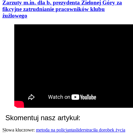
Zarzuty m.in. dla b. prezydenta Zielonej Góry za
fikcyjne zatrudnianie pracowników klubu
żużlowego
Skomentuj nasz artykuł:
Słowa kluczowe:
metoda na policjanta
slider
straciła dorobek życia