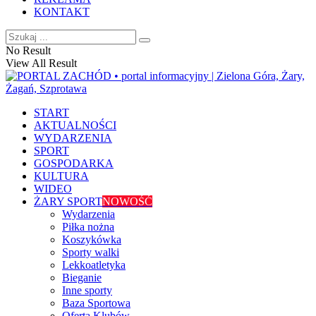
KONTAKT
No Result
View All Result
START
AKTUALNOŚCI
WYDARZENIA
SPORT
GOSPODARKA
KULTURA
WIDEO
ŻARY SPORT
NOWOŚĆ
Wydarzenia
Piłka nożna
Koszykówka
Sporty walki
Lekkoatletyka
Bieganie
Inne sporty
Baza Sportowa
Oferta Klubów