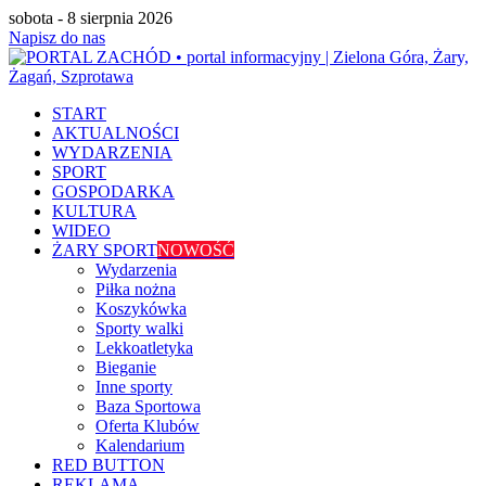
sobota - 8 sierpnia 2026
Napisz do nas
START
AKTUALNOŚCI
WYDARZENIA
SPORT
GOSPODARKA
KULTURA
WIDEO
ŻARY SPORT
NOWOŚĆ
Wydarzenia
Piłka nożna
Koszykówka
Sporty walki
Lekkoatletyka
Bieganie
Inne sporty
Baza Sportowa
Oferta Klubów
Kalendarium
RED BUTTON
REKLAMA