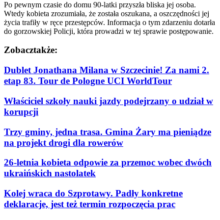
Po pewnym czasie do domu 90-latki przyszła bliska jej osoba.
Wtedy kobieta zrozumiała, że została oszukana, a oszczędności jej
życia trafiły w ręce przestępców. Informacja o tym zdarzeniu dotarła
do gorzowskiej Policji, która prowadzi w tej sprawie postępowanie.
Zobacz
także:
Dublet Jonathana Milana w Szczecinie! Za nami 2.
etap 83. Tour de Pologne UCI WorldTour
Właściciel szkoły nauki jazdy podejrzany o udział w
korupcji
Trzy gminy, jedna trasa. Gmina Żary ma pieniądze
na projekt drogi dla rowerów
26-letnia kobieta odpowie za przemoc wobec dwóch
ukraińskich nastolatek
Kolej wraca do Szprotawy. Padły konkretne
deklaracje, jest też termin rozpoczęcia prac