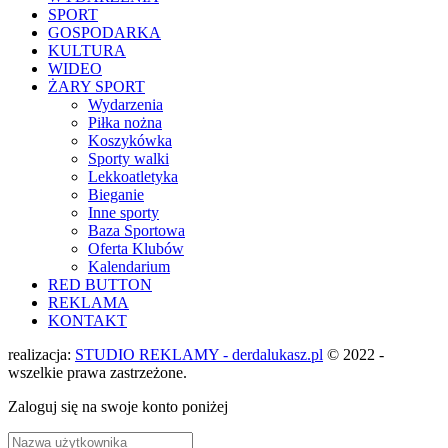
SPORT
GOSPODARKA
KULTURA
WIDEO
ŻARY SPORT
Wydarzenia
Piłka nożna
Koszykówka
Sporty walki
Lekkoatletyka
Bieganie
Inne sporty
Baza Sportowa
Oferta Klubów
Kalendarium
RED BUTTON
REKLAMA
KONTAKT
realizacja:
STUDIO REKLAMY - derdalukasz.pl
© 2022 -
wszelkie prawa zastrzeżone.
Zaloguj się na swoje konto poniżej