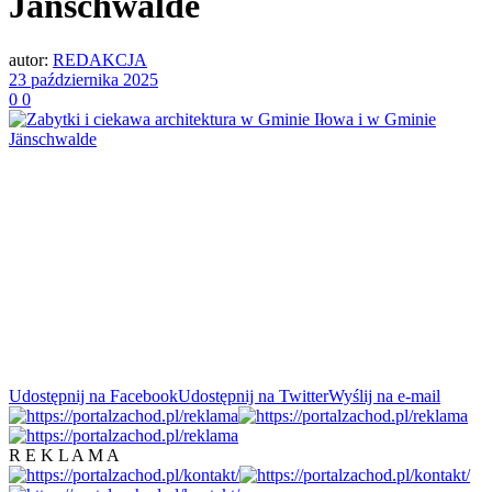
Jänschwalde
autor:
REDAKCJA
23 października 2025
0
0
Udostępnij na Facebook
Udostępnij na Twitter
Wyślij na e-mail
R E K L A M A