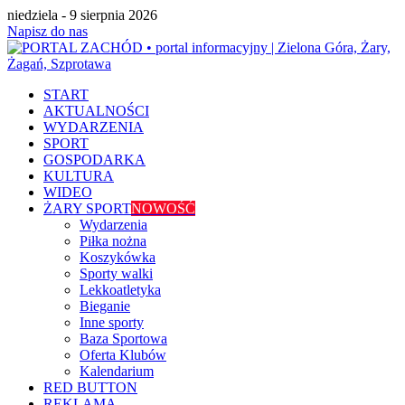
niedziela - 9 sierpnia 2026
Napisz do nas
START
AKTUALNOŚCI
WYDARZENIA
SPORT
GOSPODARKA
KULTURA
WIDEO
ŻARY SPORT
NOWOŚĆ
Wydarzenia
Piłka nożna
Koszykówka
Sporty walki
Lekkoatletyka
Bieganie
Inne sporty
Baza Sportowa
Oferta Klubów
Kalendarium
RED BUTTON
REKLAMA