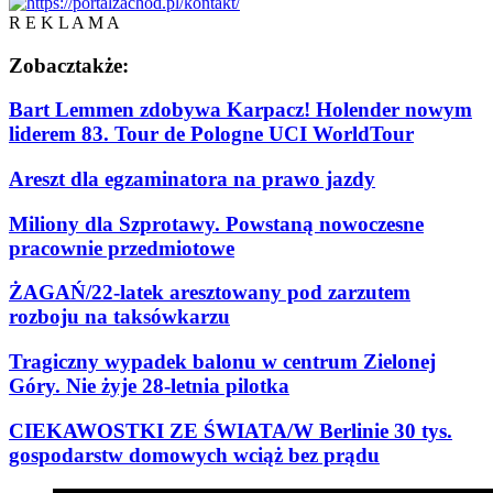
R E K L A M A
Zobacz
także:
Bart Lemmen zdobywa Karpacz! Holender nowym
liderem 83. Tour de Pologne UCI WorldTour
Areszt dla egzaminatora na prawo jazdy
Miliony dla Szprotawy. Powstaną nowoczesne
pracownie przedmiotowe
ŻAGAŃ/22-latek aresztowany pod zarzutem
rozboju na taksówkarzu
Tragiczny wypadek balonu w centrum Zielonej
Góry. Nie żyje 28-letnia pilotka
CIEKAWOSTKI ZE ŚWIATA/W Berlinie 30 tys.
gospodarstw domowych wciąż bez prądu