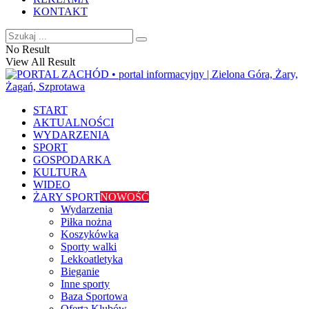
KONTAKT
No Result
View All Result
START
AKTUALNOŚCI
WYDARZENIA
SPORT
GOSPODARKA
KULTURA
WIDEO
ŻARY SPORT
NOWOŚĆ
Wydarzenia
Piłka nożna
Koszykówka
Sporty walki
Lekkoatletyka
Bieganie
Inne sporty
Baza Sportowa
Oferta Klubów