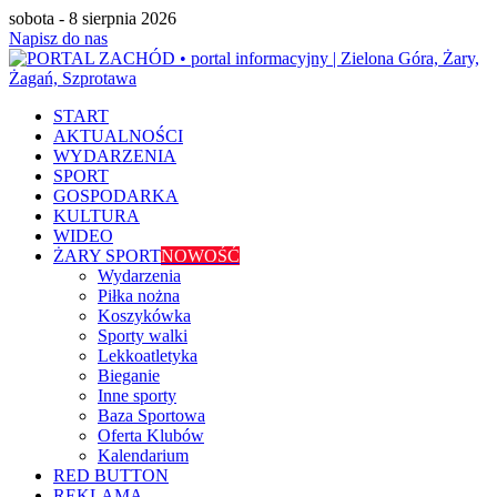
sobota - 8 sierpnia 2026
Napisz do nas
START
AKTUALNOŚCI
WYDARZENIA
SPORT
GOSPODARKA
KULTURA
WIDEO
ŻARY SPORT
NOWOŚĆ
Wydarzenia
Piłka nożna
Koszykówka
Sporty walki
Lekkoatletyka
Bieganie
Inne sporty
Baza Sportowa
Oferta Klubów
Kalendarium
RED BUTTON
REKLAMA