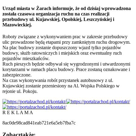
Urząd miasta w Żarach informuje, że od dzisiaj wprowadzona
została czasowa organizacja ruchu na czas realizacji
przebudowy ul. Kujawskiej, Opolskiej, Leszczyńskiej i
Mazowieckiej.
Roboty związane z wykonywaniem prac w zakresie przebudowy
ulic prowadzone będą etapami przy zamkniętym ruchu drogowym.
Na plac budowy zostanie dopuszczony wjazd tylko pojazdów
budowy, służb ratowniczych i miejskich oraz ewentualny ruch
pojazdów mieszkańców.
Ruch pieszych będzie odbywał się wygrodzonymi i utwardzonymi
korytarzami w ramach placu budowy. Prace zostaną oznakowane i
zabezpieczone.
Na czas wykonywania robót przystanek autobusowy z ul.
Kujawskiej zostanie przeniesiony na Al. Wojska Polskiego w
rejonie ul. Pokoju.
R E K L A M A
8ac0de98cad841eab721e6a5eb7fba7c
Zobacz
także: