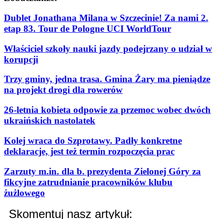
Dublet Jonathana Milana w Szczecinie! Za nami 2.
etap 83. Tour de Pologne UCI WorldTour
Właściciel szkoły nauki jazdy podejrzany o udział w
korupcji
Trzy gminy, jedna trasa. Gmina Żary ma pieniądze
na projekt drogi dla rowerów
26-letnia kobieta odpowie za przemoc wobec dwóch
ukraińskich nastolatek
Kolej wraca do Szprotawy. Padły konkretne
deklaracje, jest też termin rozpoczęcia prac
Zarzuty m.in. dla b. prezydenta Zielonej Góry za
fikcyjne zatrudnianie pracowników klubu
żużlowego
Skomentuj nasz artykuł: