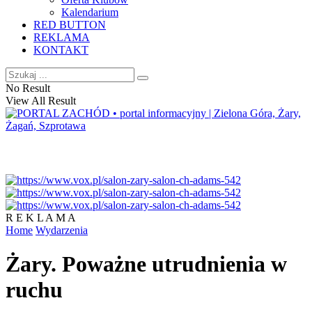
Kalendarium
RED BUTTON
REKLAMA
KONTAKT
No Result
View All Result
R E K L A M A
Home
Wydarzenia
Żary. Poważne utrudnienia w
ruchu