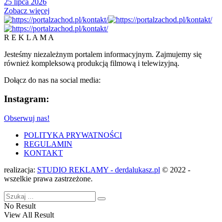
25 lipca 2026
Zobacz więcej
R E K L A M A
Jesteśmy niezależnym portalem informacyjnym. Zajmujemy się
również kompleksową produkcją filmową i telewizyjną.
Dołącz do nas na social media:
Instagram:
Obserwuj nas!
POLITYKA PRYWATNOŚCI
REGULAMIN
KONTAKT
realizacja:
STUDIO REKLAMY - derdalukasz.pl
© 2022 -
wszelkie prawa zastrzeżone.
No Result
View All Result