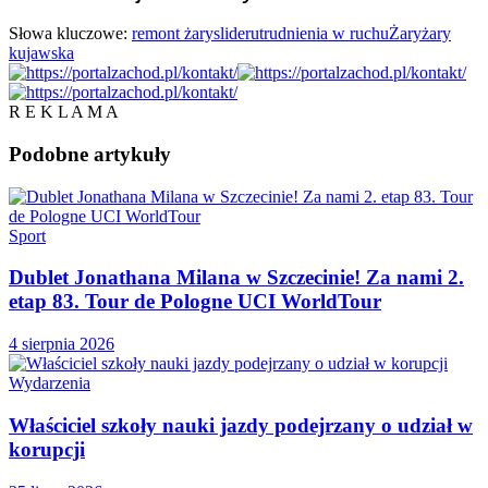
Słowa kluczowe:
remont żary
slider
utrudnienia w ruchu
Żary
żary
kujawska
R E K L A M A
Podobne
artykuły
Sport
Dublet Jonathana Milana w Szczecinie! Za nami 2.
etap 83. Tour de Pologne UCI WorldTour
4 sierpnia 2026
Wydarzenia
Właściciel szkoły nauki jazdy podejrzany o udział w
korupcji