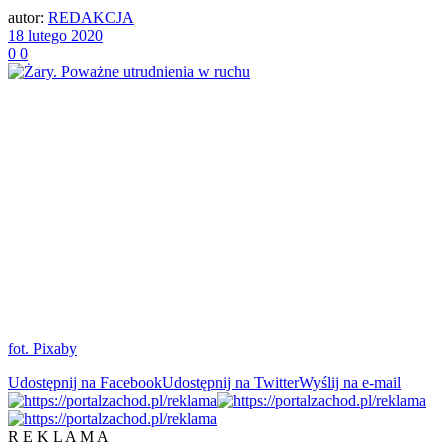
autor:
REDAKCJA
18 lutego 2020
0
0
fot. Pixaby
Udostępnij na Facebook
Udostępnij na Twitter
Wyślij na e-mail
R E K L A M A