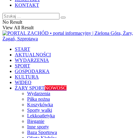
KONTAKT
No Result
View All Result
START
AKTUALNOŚCI
WYDARZENIA
SPORT
GOSPODARKA
KULTURA
WIDEO
ŻARY SPORT
NOWOŚĆ
Wydarzenia
Piłka nożna
Koszykówka
Sporty walki
Lekkoatletyka
Bieganie
Inne sporty
Baza Sportowa
Oferta Klubów