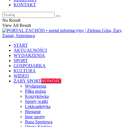
KONTAKT
No Result
View All Result
START
AKTUALNOŚCI
WYDARZENIA
SPORT
GOSPODARKA
KULTURA
WIDEO
ŻARY SPORT
NOWOŚĆ
Wydarzenia
Piłka nożna
Koszykówka
Sporty walki
Lekkoatletyka
Bieganie
Inne sporty
Baza Sportowa
Oferta Klubów