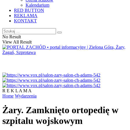
Kalendarium
RED BUTTON
REKLAMA
KONTAKT
No Result
View All Result
R E K L A M A
Home
Wydarzenia
Żary. Zamknięto ortopedię w
szpitalu wojskowym