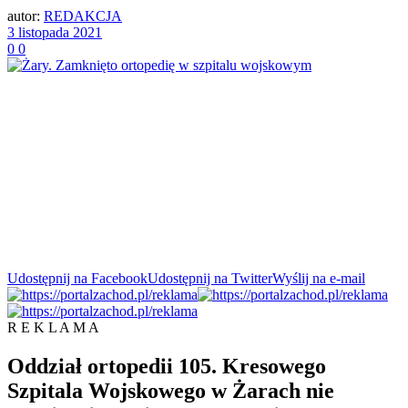
autor:
REDAKCJA
3 listopada 2021
0
0
Udostępnij na Facebook
Udostępnij na Twitter
Wyślij na e-mail
R E K L A M A
Oddział ortopedii 105. Kresowego
Szpitala Wojskowego w Żarach nie