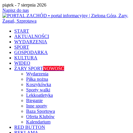
piątek - 7 sierpnia 2026
Napisz do nas
START
AKTUALNOŚCI
WYDARZENIA
SPORT
GOSPODARKA
KULTURA
WIDEO
ŻARY SPORT
NOWOŚĆ
Wydarzenia
Piłka nożna
Koszykówka
Sporty walki
Lekkoatletyka
Bieganie
Inne sporty
Baza Sportowa
Oferta Klubów
Kalendarium
RED BUTTON
REKLAMA