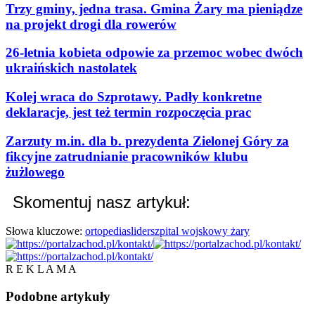
Trzy gminy, jedna trasa. Gmina Żary ma pieniądze
na projekt drogi dla rowerów
26-letnia kobieta odpowie za przemoc wobec dwóch
ukraińskich nastolatek
Kolej wraca do Szprotawy. Padły konkretne
deklaracje, jest też termin rozpoczęcia prac
Zarzuty m.in. dla b. prezydenta Zielonej Góry za
fikcyjne zatrudnianie pracowników klubu
żużlowego
Skomentuj nasz artykuł:
Słowa kluczowe:
ortopedia
slider
szpital wojskowy żary
R E K L A M A
Podobne
artykuły