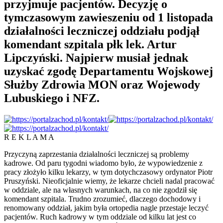
przyjmuje pacjentów. Decyzję o
tymczasowym zawieszeniu od 1 listopada
działalności leczniczej oddziału podjął
komendant szpitala płk lek. Artur
Lipczyński. Najpierw musiał jednak
uzyskać zgodę Departamentu Wojskowej
Służby Zdrowia MON oraz Wojewody
Lubuskiego i NFZ.
R E K L A M A
Przyczyną zaprzestania działalności leczniczej są problemy
kadrowe. Od paru tygodni wiadomo było, że wypowiedzenie z
pracy złożyło kilku lekarzy, w tym dotychczasowy ordynator Piotr
Pruszyński. Nieoficjalnie wiemy, że lekarze chcieli nadal pracować
w oddziale, ale na własnych warunkach, na co nie zgodził się
komendant szpitala. Trudno zrozumieć, dlaczego dochodowy i
renomowany oddział, jakim była ortopedia nagle przestaje leczyć
pacjentów. Ruch kadrowy w tym oddziale od kilku lat jest co