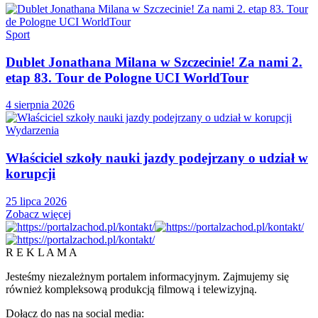
Sport
Dublet Jonathana Milana w Szczecinie! Za nami 2.
etap 83. Tour de Pologne UCI WorldTour
4 sierpnia 2026
Wydarzenia
Właściciel szkoły nauki jazdy podejrzany o udział w
korupcji
25 lipca 2026
Zobacz więcej
R E K L A M A
Jesteśmy niezależnym portalem informacyjnym. Zajmujemy się
również kompleksową produkcją filmową i telewizyjną.
Dołącz do nas na social media: