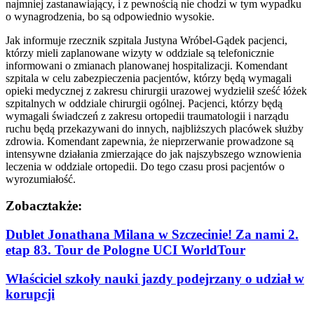
najmniej zastanawiający, i z pewnością nie chodzi w tym wypadku
o wynagrodzenia, bo są odpowiednio wysokie.
Jak informuje rzecznik szpitala Justyna Wróbel-Gądek pacjenci,
którzy mieli zaplanowane wizyty w oddziale są telefonicznie
informowani o zmianach planowanej hospitalizacji. Komendant
szpitala w celu zabezpieczenia pacjentów, którzy będą wymagali
opieki medycznej z zakresu chirurgii urazowej wydzielił sześć łóżek
szpitalnych w oddziale chirurgii ogólnej. Pacjenci, którzy będą
wymagali świadczeń z zakresu ortopedii traumatologii i narządu
ruchu będą przekazywani do innych, najbliższych placówek służby
zdrowia. Komendant zapewnia, że nieprzerwanie prowadzone są
intensywne działania zmierzające do jak najszybszego wznowienia
leczenia w oddziale ortopedii. Do tego czasu prosi pacjentów o
wyrozumiałość.
Zobacz
także:
Dublet Jonathana Milana w Szczecinie! Za nami 2.
etap 83. Tour de Pologne UCI WorldTour
Właściciel szkoły nauki jazdy podejrzany o udział w
korupcji