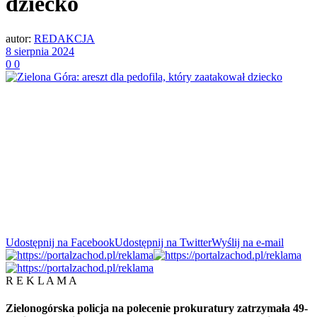
dziecko
autor:
REDAKCJA
8 sierpnia 2024
0
0
Udostępnij na Facebook
Udostępnij na Twitter
Wyślij na e-mail
R E K L A M A
Zielonogórska policja na polecenie prokuratury zatrzymała 49-