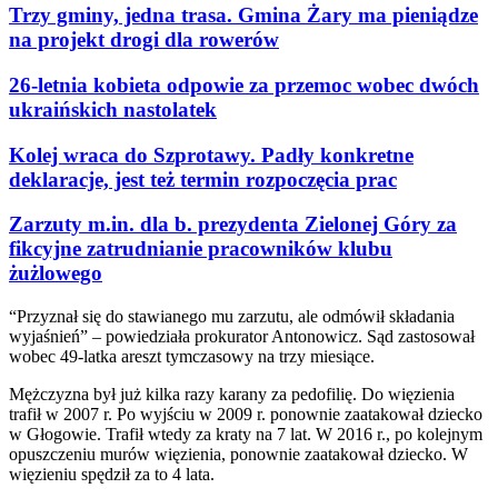
Trzy gminy, jedna trasa. Gmina Żary ma pieniądze
na projekt drogi dla rowerów
26-letnia kobieta odpowie za przemoc wobec dwóch
ukraińskich nastolatek
Kolej wraca do Szprotawy. Padły konkretne
deklaracje, jest też termin rozpoczęcia prac
Zarzuty m.in. dla b. prezydenta Zielonej Góry za
fikcyjne zatrudnianie pracowników klubu
żużlowego
“Przyznał się do stawianego mu zarzutu, ale odmówił składania
wyjaśnień” – powiedziała prokurator Antonowicz. Sąd zastosował
wobec 49-latka areszt tymczasowy na trzy miesiące.
Mężczyzna był już kilka razy karany za pedofilię. Do więzienia
trafił w 2007 r. Po wyjściu w 2009 r. ponownie zaatakował dziecko
w Głogowie. Trafił wtedy za kraty na 7 lat. W 2016 r., po kolejnym
opuszczeniu murów więzienia, ponownie zaatakował dziecko. W
więzieniu spędził za to 4 lata.