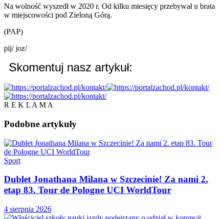
Na wolność wyszedł w 2020 r. Od kilku miesięcy przebywał u brata
w miejscowości pod Zieloną Górą.
(PAP)
pij/ joz/
Skomentuj nasz artykuł:
R E K L A M A
Podobne
artykuły
Sport
Dublet Jonathana Milana w Szczecinie! Za nami 2.
etap 83. Tour de Pologne UCI WorldTour
4 sierpnia 2026