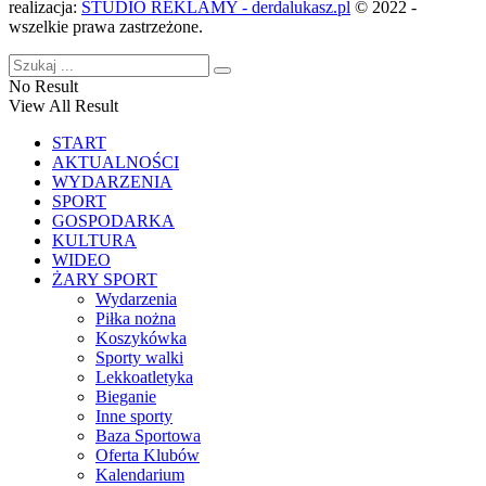
realizacja:
STUDIO REKLAMY - derdalukasz.pl
© 2022 -
wszelkie prawa zastrzeżone.
No Result
View All Result
START
AKTUALNOŚCI
WYDARZENIA
SPORT
GOSPODARKA
KULTURA
WIDEO
ŻARY SPORT
Wydarzenia
Piłka nożna
Koszykówka
Sporty walki
Lekkoatletyka
Bieganie
Inne sporty
Baza Sportowa
Oferta Klubów
Kalendarium