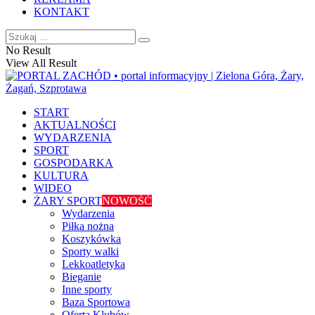
KONTAKT
No Result
View All Result
START
AKTUALNOŚCI
WYDARZENIA
SPORT
GOSPODARKA
KULTURA
WIDEO
ŻARY SPORT
NOWOŚĆ
Wydarzenia
Piłka nożna
Koszykówka
Sporty walki
Lekkoatletyka
Bieganie
Inne sporty
Baza Sportowa
Oferta Klubów