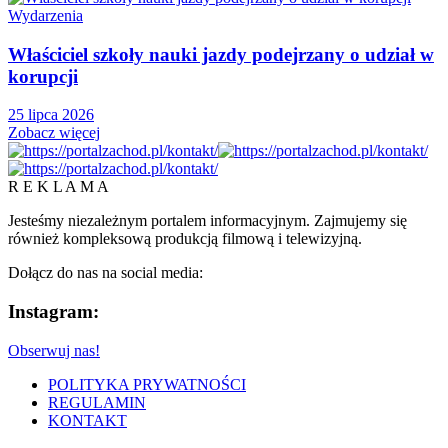
Wydarzenia
Właściciel szkoły nauki jazdy podejrzany o udział w
korupcji
25 lipca 2026
Zobacz więcej
R E K L A M A
Jesteśmy niezależnym portalem informacyjnym. Zajmujemy się
również kompleksową produkcją filmową i telewizyjną.
Dołącz do nas na social media:
Instagram:
Obserwuj nas!
POLITYKA PRYWATNOŚCI
REGULAMIN
KONTAKT