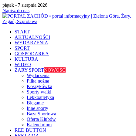
piątek - 7 sierpnia 2026
Napisz do nas
START
AKTUALNOŚCI
WYDARZENIA
SPORT
GOSPODARKA
KULTURA
WIDEO
ŻARY SPORT
NOWOŚĆ
Wydarzenia
Piłka nożna
Koszykówka
Sporty walki
Lekkoatletyka
Bieganie
Inne sporty
Baza Sportowa
Oferta Klubów
Kalendarium
RED BUTTON
REKLAMA