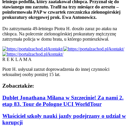
letniego pedofila, który zaatakował chłopca. Przyznał się do
stawianego mu zarzutu. Trafił na trzy miesiące do aresztu –
poinformowała PAP w czwartek rzeczniczka zielonogórskiej
prokuratury okręgowej prok. Ewa Antonowicz.
Do zatrzymania 49-letniego Piotra H. doszło zaraz po ataku na
chłopca. Na polecenie zielonogórskiej prokuratury mężczyznę
zatrzymała policja w domu brata, u którego pomieszkiwał.
R E K L A M A
Piotr H. usłyszał zarzut doprowadzenia do innej czynności
seksualnej osoby poniżej 15 lat.
Zobacz
także:
Dublet Jonathana Milana w Szczecinie! Za nami 2.
etap 83. Tour de Pologne UCI WorldTour
Właściciel szkoły nauki jazdy podejrzany o udział w
korupcji