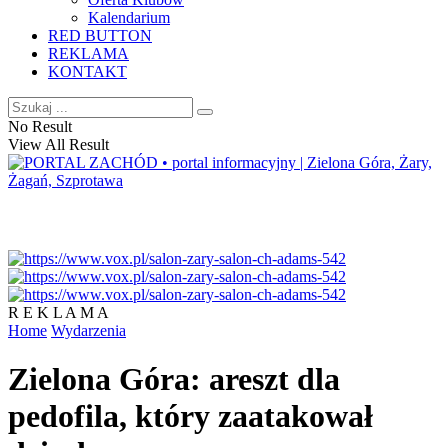
Kalendarium
RED BUTTON
REKLAMA
KONTAKT
No Result
View All Result
R E K L A M A
Home
Wydarzenia
Zielona Góra: areszt dla
pedofila, który zaatakował