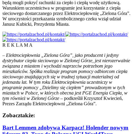
będą mogli pokryć rachunki za ciepło i ciepłą wodę użytkową.
Warunkiem uczestnictwa w programie jest korzystanie z ciepła
sieciowego dostarczanego przez Elektrociepłownię „Zielona Góra”.
W uroczystości przekazania symbolicznego czeku wziął udział
Janusz Kubicki, Prezydenta Miasta.
R E K L A M A
– Elektrociepłownia „Zielona Góra”, jako producent i jedyny
dystrybutor ciepła sieciowego w Zielonej Górze, jest nierozerwalnie
związana z miastem i wychodzi naprzeciw potrzebom jego
mieszkańców. Spółka realizuje program pomocy odbiorcom ciepła
sieciowego znajdujących się w trudnej sytuacji materialnej od
jedenastu lat. W tym roku Elektrociepłownia uczestniczy w
programie pomocy „Dzielimy się ciepłem” prowadzonym w tych
miastach w Polsce, w których obecna jest PGE Energia Ciepła, w
tym również w Zielonej Górze –
podkreślił Krzysztof Kwiecień,
Prezes Zarządu Elektrociepłowni „Zielona Góra”.
Zobacz
także:
Bart Lemmen zdobywa Karpacz! Holender nowym