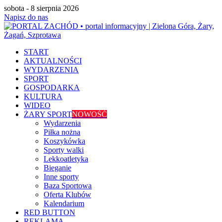
sobota - 8 sierpnia 2026
Napisz do nas
START
AKTUALNOŚCI
WYDARZENIA
SPORT
GOSPODARKA
KULTURA
WIDEO
ŻARY SPORT
NOWOŚĆ
Wydarzenia
Piłka nożna
Koszykówka
Sporty walki
Lekkoatletyka
Bieganie
Inne sporty
Baza Sportowa
Oferta Klubów
Kalendarium
RED BUTTON
REKLAMA