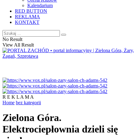
Kalendarium
RED BUTTON
REKLAMA
KONTAKT
No Result
View All Result
R E K L A M A
Home
bez kategorii
Zielona Góra.
Elektrociepłownia dzieli się