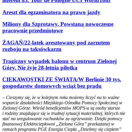
liderem 83. Tour de Pologne UCI WorldTour
Areszt dla egzaminatora na prawo jazdy
Miliony dla Szprotawy. Powstaną nowoczesne
pracownie przedmiotowe
ŻAGAŃ/22-latek aresztowany pod zarzutem
rozboju na taksówkarzu
Tragiczny wypadek balonu w centrum Zielonej
Góry. Nie żyje 28-letnia pilotka
CIEKAWOSTKI ZE ŚWIATA/W Berlinie 30 tys.
gospodarstw domowych wciąż bez prądu
– Cieszymy się, że w kolejnym roku możemy liczyć na to ważne
wsparcie działalności Miejskiego Ośrodka Pomocy Społecznej w
Zielonej Górze. Wśród beneficjentów MOPS-u są osoby starsze
i rodziny znajdujące się w trudnej sytuacji materialnej, których nie
stać na uregulowanie rachunków za ogrzewanie. Dzięki pomocy
finansowej Elektrociepłowni „Zielona Góra” przekazanej w
ramach programu PGE Energia Ciepła „Dzielimy się ciepłem”