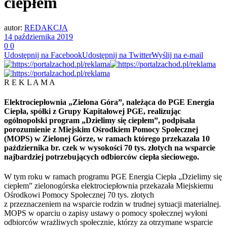
ciepłem
autor:
REDAKCJA
14 października 2019
0
0
Udostępnij na Facebook
Udostępnij na Twitter
Wyślij na e-mail
R E K L A M A
Elektrociepłownia „Zielona Góra”, należąca do PGE Energia
Ciepła, spółki z Grupy Kapitałowej PGE, realizując
ogólnopolski program „Dzielimy się ciepłem”, podpisała
porozumienie z Miejskim Ośrodkiem Pomocy Społecznej
(MOPS) w Zielonej Górze, w ramach którego przekazała 10
października br. czek w wysokości 70 tys. złotych na wsparcie
najbardziej potrzebujących odbiorców ciepła sieciowego.
W tym roku w ramach programu PGE Energia Ciepła „Dzielimy się
ciepłem” zielonogórska elektrociepłownia przekazała Miejskiemu
Ośrodkowi Pomocy Społecznej 70 tys. złotych
z przeznaczeniem na wsparcie rodzin w trudnej sytuacji materialnej.
MOPS w oparciu o zapisy ustawy o pomocy społecznej wyłoni
odbiorców wrażliwych społecznie, którzy za otrzymane wsparcie