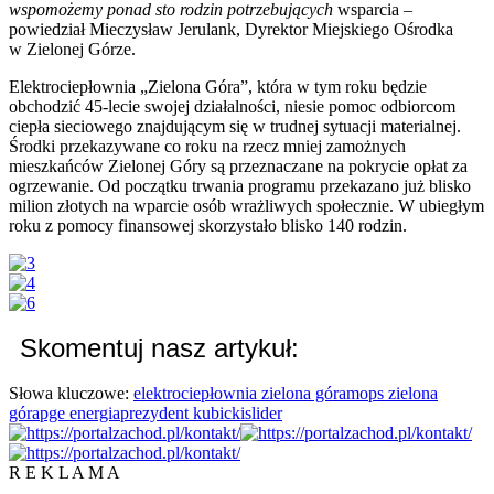
wspomożemy ponad sto rodzin potrzebujących
wsparcia –
powiedział Mieczysław Jerulank, Dyrektor Miejskiego Ośrodka
w Zielonej Górze.
Elektrociepłownia „Zielona Góra”, która w tym roku będzie
obchodzić 45-lecie swojej działalności, niesie pomoc odbiorcom
ciepła sieciowego znajdującym się w trudnej sytuacji materialnej.
Środki przekazywane co roku na rzecz mniej zamożnych
mieszkańców Zielonej Góry są przeznaczane na pokrycie opłat za
ogrzewanie. Od początku trwania programu przekazano już blisko
milion złotych na wparcie osób wrażliwych społecznie. W ubiegłym
roku z pomocy finansowej skorzystało blisko 140 rodzin.
Skomentuj nasz artykuł:
Słowa kluczowe:
elektrociepłownia zielona góra
mops zielona
góra
pge energia
prezydent kubicki
slider
R E K L A M A