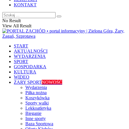
KONTAKT
No Result
View All Result
START
AKTUALNOŚCI
WYDARZENIA
SPORT
GOSPODARKA
KULTURA
WIDEO
ŻARY SPORT
NOWOŚĆ
Wydarzenia
Piłka nożna
Koszykówka
Sporty walki
Lekkoatletyka
Bieganie
Inne sporty
Baza Sportowa
Oferta Klubów