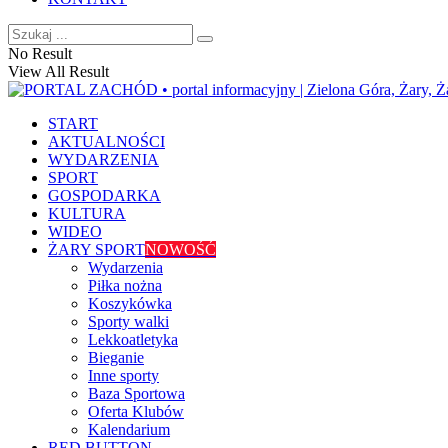
No Result
View All Result
START
AKTUALNOŚCI
WYDARZENIA
SPORT
GOSPODARKA
KULTURA
WIDEO
ŻARY SPORT
NOWOŚĆ
Wydarzenia
Piłka nożna
Koszykówka
Sporty walki
Lekkoatletyka
Bieganie
Inne sporty
Baza Sportowa
Oferta Klubów
Kalendarium
RED BUTTON