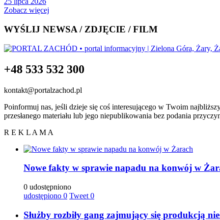
25 lipca 2026
Zobacz więcej
WYŚLIJ NEWSA / ZDJĘCIE / FILM
+48 533 532 300
kontakt@portalzachod.pl
Poinformuj nas, jeśli dzieje się coś interesującego w Twoim najbliżs
przesłanego materiału lub jego niepublikowania bez podania przyczy
R E K L A M A
Nowe fakty w sprawie napadu na konwój w Żar
0 udostępniono
udostępiono
0
Tweet
0
Służby rozbiły gang zajmujący się produkcją ni