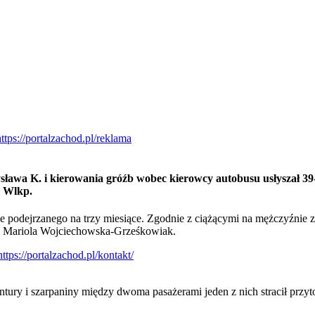
sława K. i kierowania gróźb wobec kierowcy autobusu usłyszał 3
e Wlkp.
 podejrzanego na trzy miesiące. Zgodnie z ciążącymi na mężczyźnie za
. Mariola Wojciechowska-Grześkowiak.
ntury i szarpaniny między dwoma pasażerami jeden z nich stracił przy