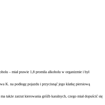
oholu – miał prawie 1,8 promila alkoholu w organizmie i był
a K. na podłogę pojazdu i przycisnąć jego klatkę piersiową
k ma także zarzut kierowania gróźb karalnych, czego miał dopuścić się