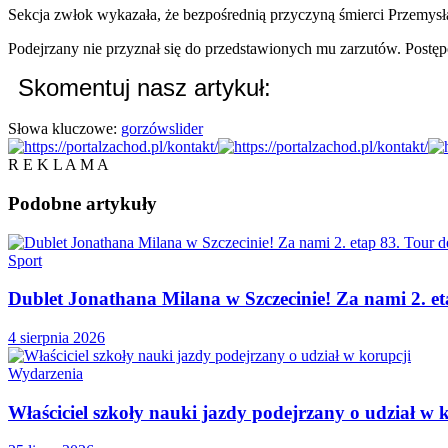
Sekcja zwłok wykazała, że bezpośrednią przyczyną śmierci Przemysła
Podejrzany nie przyznał się do przedstawionych mu zarzutów. Post
Skomentuj nasz artykuł:
Słowa kluczowe:
gorzów
slider
R E K L A M A
Podobne
artykuły
Sport
Dublet Jonathana Milana w Szczecinie! Za nami 2. e
4 sierpnia 2026
Wydarzenia
Właściciel szkoły nauki jazdy podejrzany o udział w 