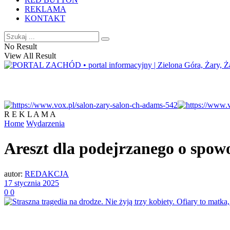
REKLAMA
KONTAKT
No Result
View All Result
R E K L A M A
Home
Wydarzenia
Areszt dla podejrzanego o spow
autor:
REDAKCJA
17 stycznia 2025
0
0