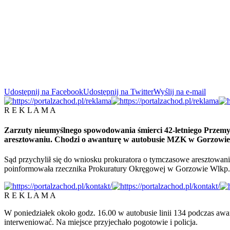
Udostępnij na Facebook
Udostępnij na Twitter
Wyślij na e-mail
R E K L A M A
Zarzuty nieumyślnego spowodowania śmierci 42-letniego Przemy
aresztowaniu. Chodzi o awanturę w autobusie MZK w Gorzowi
Sąd przychylił się do wniosku prokuratora o tymczasowe aresztowanie
poinformowała rzecznika Prokuratury Okręgowej w Gorzowie Wlkp
R E K L A M A
W poniedziałek około godz. 16.00 w autobusie linii 134 podczas awa
interweniować. Na miejsce przyjechało pogotowie i policja.