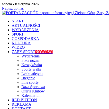
sobota - 8 sierpnia 2026
Napisz do nas
START
AKTUALNOŚCI
WYDARZENIA
SPORT
GOSPODARKA
KULTURA
WIDEO
ŻARY SPORT
NOWOŚĆ
Wydarzenia
Piłka nożna
Koszykówka
Sporty walki
Lekkoatletyka
Bieganie
Inne sporty
Baza Sportowa
Oferta Klubów
Kalendarium
RED BUTTON
REKLAMA
KONTAKT