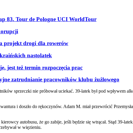
tap 83. Tour de Pologne UCI WorldTour
korupcji
a projekt drogi dla rowerów
kraińskich nastolatek
, jest też termin rozpoczęcia prac
kcyjne zatrudnianie pracowników klubu żużlowego
stników sprzeczki nie próbował uciekać. 39-latek był pod wpływem alk
wantura i doszło do rękoczynów. Adam M. miał przewrócić Przemysław
erowcy autobusu, że go zabije, jeśli będzie się wtrącał. Stąd 39-late
rzebywał w więzieniu.