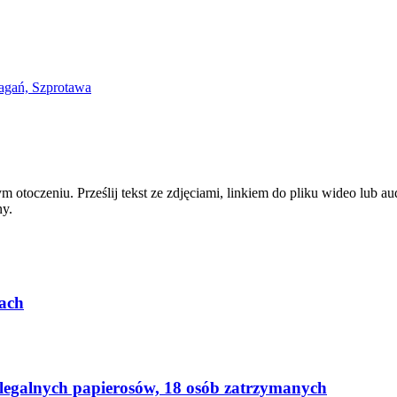
zym otoczeniu. Prześlij tekst ze zdjęciami, linkiem do pliku wideo lub
ny.
ach
elegalnych papierosów, 18 osób zatrzymanych