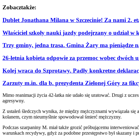
Zobacz
także:
Dublet Jonathana Milana w Szczecinie! Za nami 2. e
Właściciel szkoły nauki jazdy podejrzany o udział w 
Trzy gminy, jedna trasa. Gmina Żary ma pieniądze n
26-letnia kobieta odpowie za przemoc wobec dwóch u
Kolej wraca do Szprotawy. Padły konkretne deklaracje
Zarzuty m.in. dla b. prezydenta Zielonej Góry za fi
Mimo reanimacji życia 42-latka nie udało się uratować. Drugi z ucze
agresywny.
Z ustaleń śledczych wynika, że między mężczyznami wywiązała się a
kolanem, czym nieumyślnie spowodował śmierć mężczyzny.
Podczas szarpaniny M. miał także grozić próbującemu interweniować ki
warunkach recydywy, gdyż za podobne przestępstwo był skazany i p