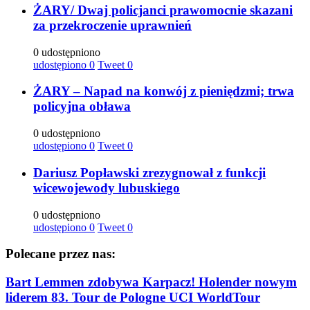
ŻARY/ Dwaj policjanci prawomocnie skazani
za przekroczenie uprawnień
0 udostępniono
udostępiono
0
Tweet
0
ŻARY – Napad na konwój z pieniędzmi; trwa
policyjna obława
0 udostępniono
udostępiono
0
Tweet
0
Dariusz Popławski zrezygnował z funkcji
wicewojewody lubuskiego
0 udostępniono
udostępiono
0
Tweet
0
Polecane przez nas:
Bart Lemmen zdobywa Karpacz! Holender nowym
liderem 83. Tour de Pologne UCI WorldTour