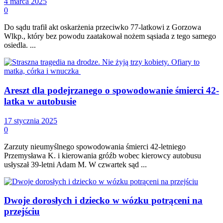
4 marca 2025
0
Do sądu trafił akt oskarżenia przeciwko 77-latkowi z Gorzowa
Wlkp., który bez powodu zaatakował nożem sąsiada z tego samego
osiedla. ...
Areszt dla podejrzanego o spowodowanie śmierci 42-
latka w autobusie
17 stycznia 2025
0
Zarzuty nieumyślnego spowodowania śmierci 42-letniego
Przemysława K. i kierowania gróźb wobec kierowcy autobusu
usłyszał 39-letni Adam M. W czwartek sąd ...
Dwoje dorosłych i dziecko w wózku potrąceni na
przejściu