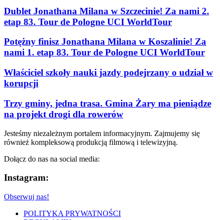
Dublet Jonathana Milana w Szczecinie! Za nami 2.
etap 83. Tour de Pologne UCI WorldTour
Potężny finisz Jonathana Milana w Koszalinie! Za
nami 1. etap 83. Tour de Pologne UCI WorldTour
Właściciel szkoły nauki jazdy podejrzany o udział w
korupcji
Trzy gminy, jedna trasa. Gmina Żary ma pieniądze
na projekt drogi dla rowerów
Jesteśmy niezależnym portalem informacyjnym. Zajmujemy się
również kompleksową produkcją filmową i telewizyjną.
Dołącz do nas na social media:
Instagram:
Obserwuj nas!
POLITYKA PRYWATNOŚCI