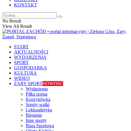
KONTAKT
No Result
View All Result
START
AKTUALNOŚCI
WYDARZENIA
SPORT
GOSPODARKA
KULTURA
WIDEO
ŻARY SPORT
NOWOŚĆ
Wydarzenia
Piłka nożna
Koszykówka
Sporty walki
Lekkoatletyka
Bieganie
Inne sporty
Baza Sportowa
Oferta Klubów