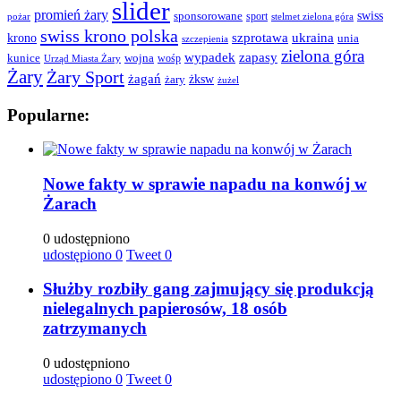
slider
promień żary
swiss
sponsorowane
sport
pożar
stelmet zielona góra
swiss krono polska
ukraina
krono
szprotawa
unia
szczepienia
zielona góra
wypadek
zapasy
kunice
wojna
wośp
Urząd Miasta Żary
Żary
Żary Sport
żagań
żksw
żary
żużel
Popularne:
Nowe fakty w sprawie napadu na konwój w
Żarach
0 udostępniono
udostępiono
0
Tweet
0
Służby rozbiły gang zajmujący się produkcją
nielegalnych papierosów, 18 osób
zatrzymanych
0 udostępniono
udostępiono
0
Tweet
0