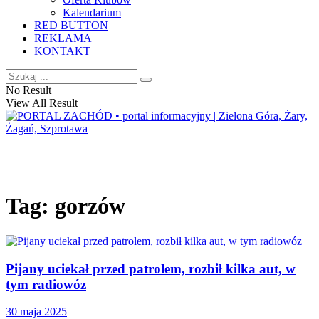
Kalendarium
RED BUTTON
REKLAMA
KONTAKT
No Result
View All Result
Tag:
gorzów
Pijany uciekał przed patrolem, rozbił kilka aut, w
tym radiowóz
30 maja 2025