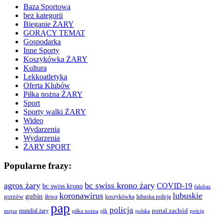
Baza Sportowa
bez kategorii
Bieganie ŻARY
GORĄCY TEMAT
Gospodarka
Inne Sporty
Koszykówka ŻARY
Kultura
Lekkoatletyka
Oferta Klubów
Piłka nożna ŻARY
Sport
Sporty walki ŻARY
Wideo
Wydarzenia
Wydarzenia
ŻARY SPORT
Popularne frazy:
agros żary
bc swiss krono żary
COVID-19
bc swiss krono
falubaz
koronawirus
lubuskie
gubin
gorzów
iłowa
lubuska policja
koszykówka
pap
policja
portal zachód
mundial żary
piłka nożna
plk
polska
pościg
mejza