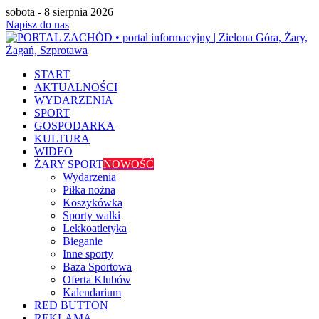
sobota - 8 sierpnia 2026
Napisz do nas
START
AKTUALNOŚCI
WYDARZENIA
SPORT
GOSPODARKA
KULTURA
WIDEO
ŻARY SPORT
NOWOŚĆ
Wydarzenia
Piłka nożna
Koszykówka
Sporty walki
Lekkoatletyka
Bieganie
Inne sporty
Baza Sportowa
Oferta Klubów
Kalendarium
RED BUTTON
REKLAMA