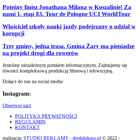
Potężny finisz Jonathana Milana w Koszalinie! Za
nami 1. etap 83. Tour de Pologne UCI WorldTour
Właściciel szkoły nauki jazdy podejrzany o udział w
korupcji
Trzy gminy, jedna trasa. Gmina Żary ma pieniądze
na projekt drogi dla rowerów
Jesteśmy niezależnym portalem informacyjnym. Zajmujemy się
również kompleksową produkcją filmową i telewizyjną.
Dołącz do nas na social media:
Instagram:
Obserwuj nas!
POLITYKA PRYWATNOŚCI
REGULAMIN
KONTAKT
realizacja:
STUDIO REKLAMY - derdalukasz.pl
© 2022 -