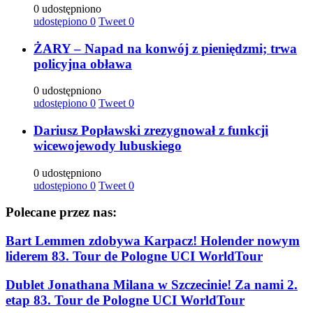
0 udostępniono
udostępiono
0
Tweet
0
ŻARY – Napad na konwój z pieniędzmi; trwa
policyjna obława
0 udostępniono
udostępiono
0
Tweet
0
Dariusz Popławski zrezygnował z funkcji
wicewojewody lubuskiego
0 udostępniono
udostępiono
0
Tweet
0
Polecane przez nas:
Bart Lemmen zdobywa Karpacz! Holender nowym
liderem 83. Tour de Pologne UCI WorldTour
Dublet Jonathana Milana w Szczecinie! Za nami 2.
etap 83. Tour de Pologne UCI WorldTour