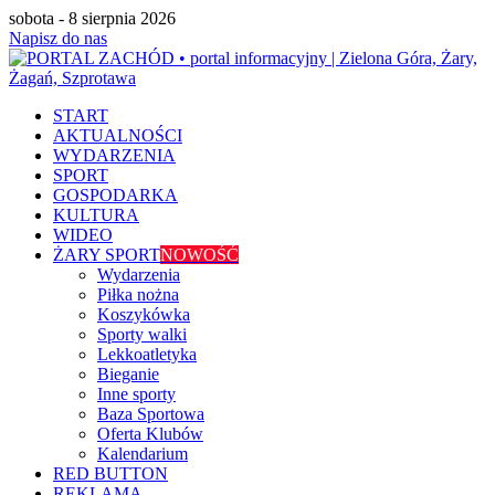
sobota - 8 sierpnia 2026
Napisz do nas
START
AKTUALNOŚCI
WYDARZENIA
SPORT
GOSPODARKA
KULTURA
WIDEO
ŻARY SPORT
NOWOŚĆ
Wydarzenia
Piłka nożna
Koszykówka
Sporty walki
Lekkoatletyka
Bieganie
Inne sporty
Baza Sportowa
Oferta Klubów
Kalendarium
RED BUTTON
REKLAMA