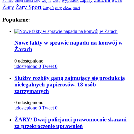
wypadek
zapasy
kunice
wojna
wośp
Urząd Miasta Żary
Żary
Żary Sport
żagań
żksw
żary
żużel
Popularne:
Nowe fakty w sprawie napadu na konwój w
Żarach
0 udostępniono
udostępiono
0
Tweet
0
Służby rozbiły gang zajmujący się produkcją
nielegalnych papierosów, 18 osób
zatrzymanych
0 udostępniono
udostępiono
0
Tweet
0
ŻARY/ Dwaj policjanci prawomocnie skazani
za przekroczenie uprawnień