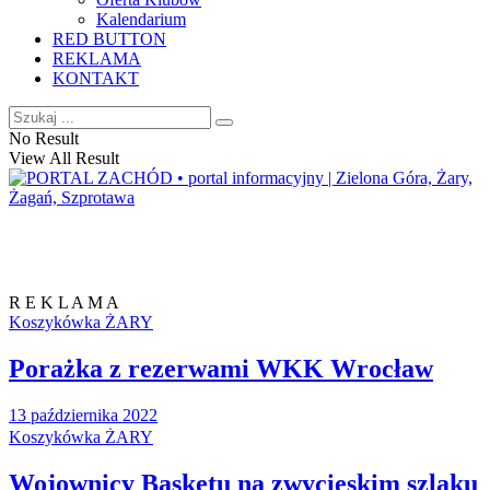
Kalendarium
RED BUTTON
REKLAMA
KONTAKT
No Result
View All Result
R E K L A M A
Koszykówka ŻARY
Porażka z rezerwami WKK Wrocław
13 października 2022
Koszykówka ŻARY
Wojownicy Basketu na zwycięskim szlaku