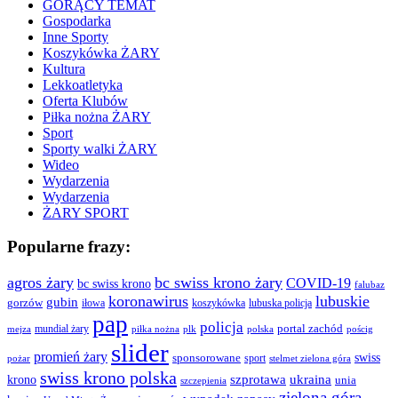
GORĄCY TEMAT
Gospodarka
Inne Sporty
Koszykówka ŻARY
Kultura
Lekkoatletyka
Oferta Klubów
Piłka nożna ŻARY
Sport
Sporty walki ŻARY
Wideo
Wydarzenia
Wydarzenia
ŻARY SPORT
Popularne frazy:
agros żary
bc swiss krono żary
COVID-19
bc swiss krono
falubaz
koronawirus
lubuskie
gubin
gorzów
iłowa
lubuska policja
koszykówka
pap
policja
portal zachód
mundial żary
piłka nożna
plk
polska
pościg
mejza
slider
promień żary
swiss
sponsorowane
sport
pożar
stelmet zielona góra
swiss krono polska
ukraina
krono
szprotawa
unia
szczepienia
zielona góra