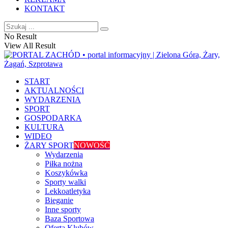
KONTAKT
No Result
View All Result
START
AKTUALNOŚCI
WYDARZENIA
SPORT
GOSPODARKA
KULTURA
WIDEO
ŻARY SPORT
NOWOŚĆ
Wydarzenia
Piłka nożna
Koszykówka
Sporty walki
Lekkoatletyka
Bieganie
Inne sporty
Baza Sportowa
Oferta Klubów