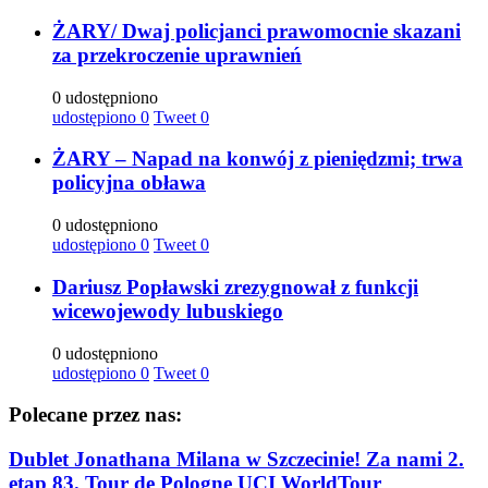
ŻARY/ Dwaj policjanci prawomocnie skazani
za przekroczenie uprawnień
0 udostępniono
udostępiono
0
Tweet
0
ŻARY – Napad na konwój z pieniędzmi; trwa
policyjna obława
0 udostępniono
udostępiono
0
Tweet
0
Dariusz Popławski zrezygnował z funkcji
wicewojewody lubuskiego
0 udostępniono
udostępiono
0
Tweet
0
Polecane przez nas:
Dublet Jonathana Milana w Szczecinie! Za nami 2.
etap 83. Tour de Pologne UCI WorldTour