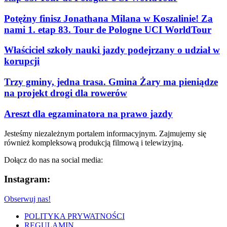
Potężny finisz Jonathana Milana w Koszalinie! Za
nami 1. etap 83. Tour de Pologne UCI WorldTour
Właściciel szkoły nauki jazdy podejrzany o udział w
korupcji
Trzy gminy, jedna trasa. Gmina Żary ma pieniądze
na projekt drogi dla rowerów
Areszt dla egzaminatora na prawo jazdy
Jesteśmy niezależnym portalem informacyjnym. Zajmujemy się
również kompleksową produkcją filmową i telewizyjną.
Dołącz do nas na social media:
Instagram:
Obserwuj nas!
POLITYKA PRYWATNOŚCI
REGULAMIN