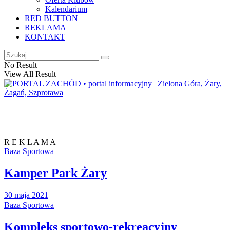
Kalendarium
RED BUTTON
REKLAMA
KONTAKT
No Result
View All Result
R E K L A M A
Baza Sportowa
Kamper Park Żary
30 maja 2021
Baza Sportowa
Kompleks sportowo-rekreacyjny