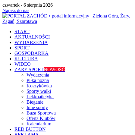
czwartek - 6 sierpnia 2026
Napisz do nas
START
AKTUALNOŚCI
WYDARZENIA
SPORT
GOSPODARKA
KULTURA
WIDEO
ŻARY SPORT
NOWOŚĆ
Wydarzenia
Piłka nożna
Koszykówka
Sporty walki
Lekkoatletyka
Bieganie
Inne sporty
Baza Sportowa
Oferta Klubów
Kalendarium
RED BUTTON
REKLAMA