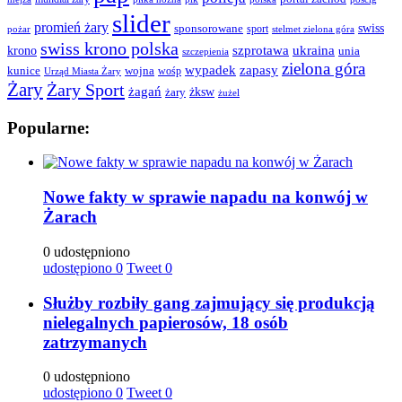
slider
promień żary
swiss
sponsorowane
sport
pożar
stelmet zielona góra
swiss krono polska
ukraina
krono
szprotawa
unia
szczepienia
zielona góra
wypadek
zapasy
kunice
wojna
wośp
Urząd Miasta Żary
Żary
Żary Sport
żagań
żksw
żary
żużel
Popularne:
Nowe fakty w sprawie napadu na konwój w
Żarach
0 udostępniono
udostępiono
0
Tweet
0
Służby rozbiły gang zajmujący się produkcją
nielegalnych papierosów, 18 osób
zatrzymanych
0 udostępniono
udostępiono
0
Tweet
0