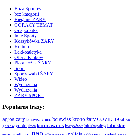
Baza Sportowa
bez kategorii
Bieganie ŻARY
GORĄCY TEMAT
Gospodarka
Inne Sporty
Koszykówka ŻARY
Kultura
Lekkoatletyka
Oferta Klubów
Piłka nożna ŻARY
Sport
Sporty walki ŻARY
Wideo
Wydarzenia
Wydarzenia
ŻARY SPORT
Popularne frazy:
agros żary
bc swiss krono żary
COVID-19
bc swiss krono
falubaz
koronawirus
lubuskie
gubin
gorzów
iłowa
lubuska policja
koszykówka
pap
policja
portal zachód
mundial żary
piłka nożna
plk
polska
pościg
mejza