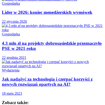
Gospodarka
Lider w 2026: koniec menedżerskich wymówek
22 stycznia 2026
Gospodarka
4,3 mln zł na projekty dobrosąsiedzkie przeznaczyło
PSE w 2021 roku
22 grudnia 2021
Wydarzenia
Jak nadążyć za technologią i czerpać korzyści z
nowych rozwiązań opartych na AI?
18 maja 2023
Zobacz także: