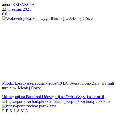
autor:
REDAKCJA
22 września 2021
0
0
Młodzi koszykarze, rocznik 2009/10 BC Swiss Krono Żary, wygrali
turniej w Jeleniej Górze.
Udostępnij na Facebook
Udostępnij na Twitter
Wyślij na e-mail
R E K L A M A