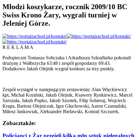
Młodzi koszykarze, rocznik 2009/10 BC
Swiss Krono Żary, wygrali turniej w
Jeleniej Górze.
R E K L A M A
Podopieczni Tomasza Sobczaka i Arkadiusza Szkudlarka pokonali
drużynę z Wałbrzycha 63:48 i zespół gospodarzy 69:43.
Dodatkowo Jakub Olejnik wygrał konkurs za trzy punkty.
Zespół wystąpił w następującym zestawieniu: Alan Więckiewicz
kpt, Michał Koziński, Jakub Olejnik, Ksawery Rynkiewicz, Marcel
Szeszuła, Jakub Popko, Jakub Szostek, Filip Sobieraj, Wojciech
Krapa, Bartosz Olejniczak, Igor Głuchowski, Aaron Czamański,
Miłosz Jankowiak, Aleksander Bielawski, Konrad Szczurek.
Zobacz
także:
Policjanci z Żar przejęli kilka mln sztuk nielegalnych