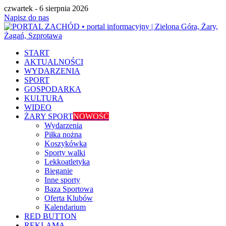
czwartek - 6 sierpnia 2026
Napisz do nas
START
AKTUALNOŚCI
WYDARZENIA
SPORT
GOSPODARKA
KULTURA
WIDEO
ŻARY SPORT
NOWOŚĆ
Wydarzenia
Piłka nożna
Koszykówka
Sporty walki
Lekkoatletyka
Bieganie
Inne sporty
Baza Sportowa
Oferta Klubów
Kalendarium
RED BUTTON
REKLAMA