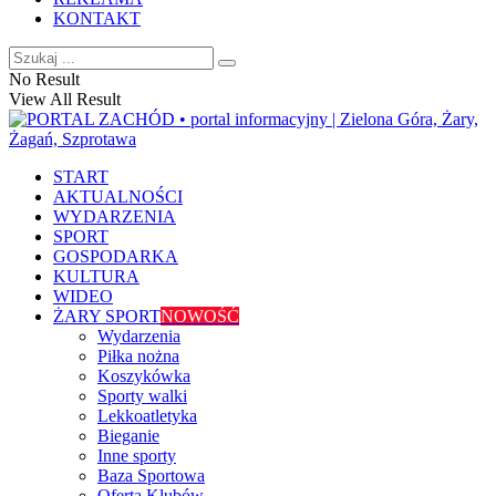
KONTAKT
No Result
View All Result
START
AKTUALNOŚCI
WYDARZENIA
SPORT
GOSPODARKA
KULTURA
WIDEO
ŻARY SPORT
NOWOŚĆ
Wydarzenia
Piłka nożna
Koszykówka
Sporty walki
Lekkoatletyka
Bieganie
Inne sporty
Baza Sportowa
Oferta Klubów