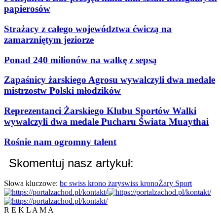
papierosów
Strażacy z całego województwa ćwiczą na
zamarzniętym jeziorze
Ponad 240 milionów na walkę z sepsą
Zapaśnicy żarskiego Agrosu wywalczyli dwa medale
mistrzostw Polski młodzików
Reprezentanci Żarskiego Klubu Sportów Walki
wywalczyli dwa medale Pucharu Świata Muaythai
Rośnie nam ogromny talent
Skomentuj nasz artykuł:
Słowa kluczowe:
bc swiss krono żary
swiss krono
Żary Sport
R E K L A M A