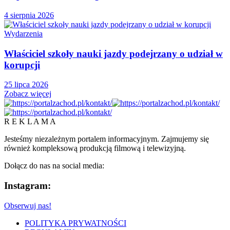
4 sierpnia 2026
Wydarzenia
Właściciel szkoły nauki jazdy podejrzany o udział w
korupcji
25 lipca 2026
Zobacz więcej
R E K L A M A
Jesteśmy niezależnym portalem informacyjnym. Zajmujemy się
również kompleksową produkcją filmową i telewizyjną.
Dołącz do nas na social media:
Instagram:
Obserwuj nas!
POLITYKA PRYWATNOŚCI