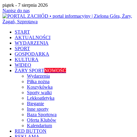
piątek - 7 sierpnia 2026
Napisz do nas
START
AKTUALNOŚCI
WYDARZENIA
SPORT
GOSPODARKA
KULTURA
WIDEO
ŻARY SPORT
NOWOŚĆ
Wydarzenia
Piłka nożna
Koszykówka
Sporty walki
Lekkoatletyka
Bieganie
Inne sporty
Baza Sportowa
Oferta Klubów
Kalendarium
RED BUTTON
REKLAMA