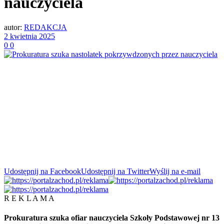
nauczyciela
autor:
REDAKCJA
2 kwietnia 2025
0
0
Udostępnij na Facebook
Udostępnij na Twitter
Wyślij na e-mail
R E K L A M A
Prokuratura szuka ofiar nauczyciela Szkoły Podstawowej nr 13