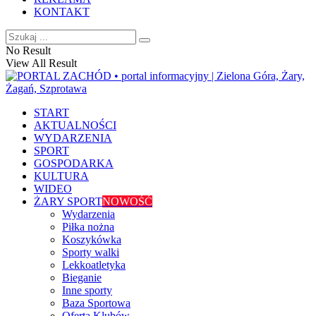
KONTAKT
No Result
View All Result
START
AKTUALNOŚCI
WYDARZENIA
SPORT
GOSPODARKA
KULTURA
WIDEO
ŻARY SPORT
NOWOŚĆ
Wydarzenia
Piłka nożna
Koszykówka
Sporty walki
Lekkoatletyka
Bieganie
Inne sporty
Baza Sportowa
Oferta Klubów