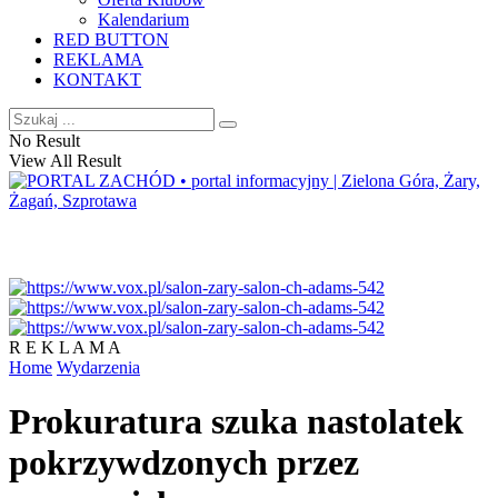
Kalendarium
RED BUTTON
REKLAMA
KONTAKT
No Result
View All Result
R E K L A M A
Home
Wydarzenia
Prokuratura szuka nastolatek
pokrzywdzonych przez