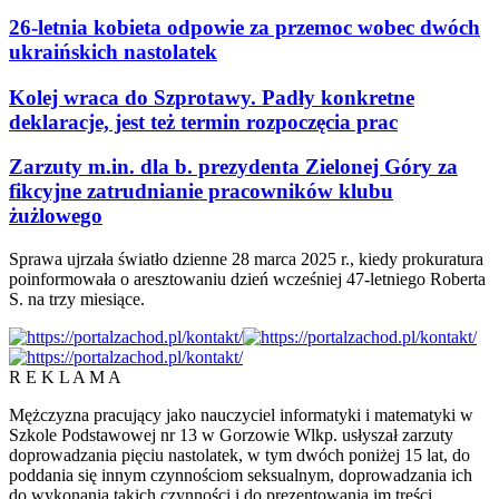
26-letnia kobieta odpowie za przemoc wobec dwóch
ukraińskich nastolatek
Kolej wraca do Szprotawy. Padły konkretne
deklaracje, jest też termin rozpoczęcia prac
Zarzuty m.in. dla b. prezydenta Zielonej Góry za
fikcyjne zatrudnianie pracowników klubu
żużlowego
Sprawa ujrzała światło dzienne 28 marca 2025 r., kiedy prokuratura
poinformowała o aresztowaniu dzień wcześniej 47-letniego Roberta
S. na trzy miesiące.
R E K L A M A
Mężczyzna pracujący jako nauczyciel informatyki i matematyki w
Szkole Podstawowej nr 13 w Gorzowie Wlkp. usłyszał zarzuty
doprowadzania pięciu nastolatek, w tym dwóch poniżej 15 lat, do
poddania się innym czynnościom seksualnym, doprowadzania ich
do wykonania takich czynności i do prezentowania im treści