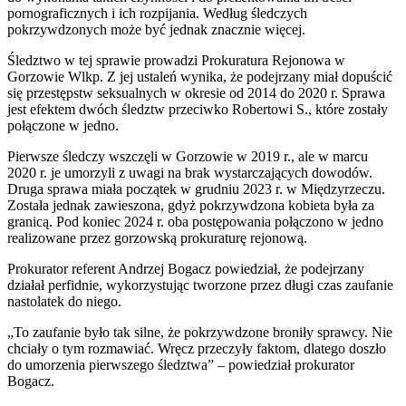
pornograficznych i ich rozpijania. Według śledczych
pokrzywdzonych może być jednak znacznie więcej.
Śledztwo w tej sprawie prowadzi Prokuratura Rejonowa w
Gorzowie Wlkp. Z jej ustaleń wynika, że podejrzany miał dopuścić
się przestępstw seksualnych w okresie od 2014 do 2020 r. Sprawa
jest efektem dwóch śledztw przeciwko Robertowi S., które zostały
połączone w jedno.
Pierwsze śledczy wszczęli w Gorzowie w 2019 r., ale w marcu
2020 r. je umorzyli z uwagi na brak wystarczających dowodów.
Druga sprawa miała początek w grudniu 2023 r. w Międzyrzeczu.
Została jednak zawieszona, gdyż pokrzywdzona kobieta była za
granicą. Pod koniec 2024 r. oba postępowania połączono w jedno
realizowane przez gorzowską prokuraturę rejonową.
Prokurator referent Andrzej Bogacz powiedział, że podejrzany
działał perfidnie, wykorzystując tworzone przez długi czas zaufanie
nastolatek do niego.
„To zaufanie było tak silne, że pokrzywdzone broniły sprawcy. Nie
chciały o tym rozmawiać. Wręcz przeczyły faktom, dlatego doszło
do umorzenia pierwszego śledztwa” – powiedział prokurator
Bogacz.