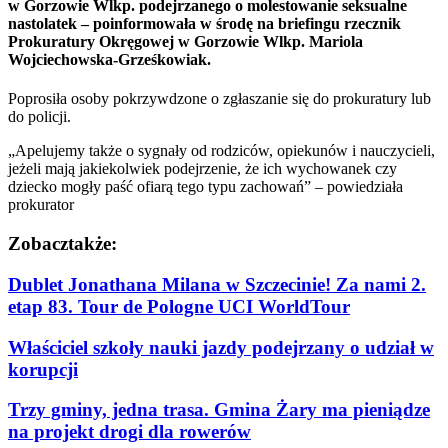
w Gorzowie Wlkp. podejrzanego o molestowanie seksualne
nastolatek – poinformowała w środę na briefingu rzecznik
Prokuratury Okręgowej w Gorzowie Wlkp. Mariola
Wojciechowska-Grześkowiak.
Poprosiła osoby pokrzywdzone o zgłaszanie się do prokuratury lub
do policji.
„Apelujemy także o sygnały od rodziców, opiekunów i nauczycieli,
jeżeli mają jakiekolwiek podejrzenie, że ich wychowanek czy
dziecko mogły paść ofiarą tego typu zachowań” – powiedziała
prokurator
Zobacz
także:
Dublet Jonathana Milana w Szczecinie! Za nami 2.
etap 83. Tour de Pologne UCI WorldTour
Właściciel szkoły nauki jazdy podejrzany o udział w
korupcji
Trzy gminy, jedna trasa. Gmina Żary ma pieniądze
na projekt drogi dla rowerów