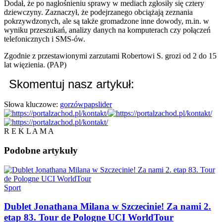
Dodał, że po nagłośnieniu sprawy w mediach zgłosiły się cztery
dziewczyny. Zaznaczył, że podejrzanego obciążają zeznania
pokrzywdzonych, ale są także gromadzone inne dowody, m.in. w
wyniku przeszukań, analizy danych na komputerach czy połączeń
telefonicznych i SMS-ów.
Zgodnie z przestawionymi zarzutami Robertowi S. grozi od 2 do 15
lat więzienia. (PAP)
Skomentuj nasz artykuł:
Słowa kluczowe:
gorzów
pap
slider
R E K L A M A
Podobne
artykuły
Sport
Dublet Jonathana Milana w Szczecinie! Za nami 2.
etap 83. Tour de Pologne UCI WorldTour