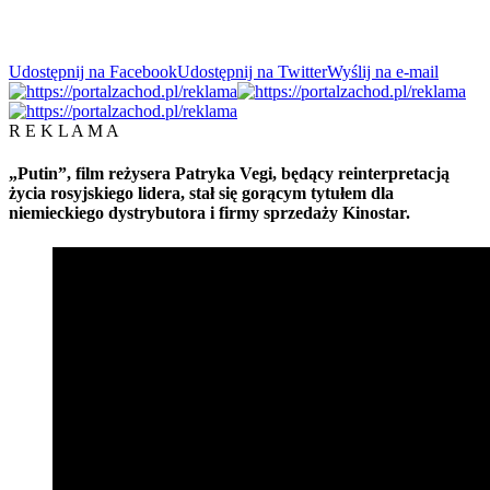
Udostępnij na Facebook
Udostępnij na Twitter
Wyślij na e-mail
R E K L A M A
„Putin”, film reżysera Patryka Vegi, będący reinterpretacją
życia rosyjskiego lidera, stał się gorącym tytułem dla
niemieckiego dystrybutora i firmy sprzedaży Kinostar.