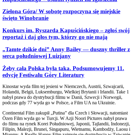
Zielona Góra/ W sobotę rozpoczyna się miejskie
święto Winobranie
Konkurs im. Ryszarda Kapuścińskiego – zgłoś swój
reportaż i daj głos tym, którzy go nie mają
„Tamte dzikie dni” Anny Bailey — duszny thriller z
serca południowej Luizjany
Żeby cała Polska była taka. Podsumowujemy 11.
edycję Festiwalu Góry Literatury
Kinostar wyda film tej jesieni w Niemczech, Austrii, Szwajcarii,
Holandii, Belgii, Luksemburgu, Wielkiej Brytanii i Irlandii. Take 1
nabył prawa do dystrybucji filmu w Danii, Szwecji i Norwegii,
podczas gdy 77 wyda go w Polsce, a Film UA na Ukrainie.
Continental Film zakupił „Putina” dla Czech i Słowacji, natomiast
Özen Film wyda go w Turcji. W Azji Noori Pictures nabył prawa
do filmu na rynek Korei Południowej, Japonii, Tajlandii, Indonezji,
Filipin, Malezji, Brunei, Singapuru, Wietnamu, Kambodży, Laosu i
Mjanmy. A Really Happy Film zajmuje się dystrybucją w Tajwanie,