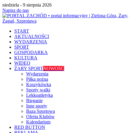
niedziela - 9 sierpnia 2026
Napisz do nas
START
AKTUALNOŚCI
WYDARZENIA
SPORT
GOSPODARKA
KULTURA
WIDEO
ŻARY SPORT
NOWOŚĆ
Wydarzenia
Piłka nożna
Koszykówka
Sporty walki
Lekkoatletyka
Bieganie
Inne sporty
Baza Sportowa
Oferta Klubów
Kalendarium
RED BUTTON
REKLAMA