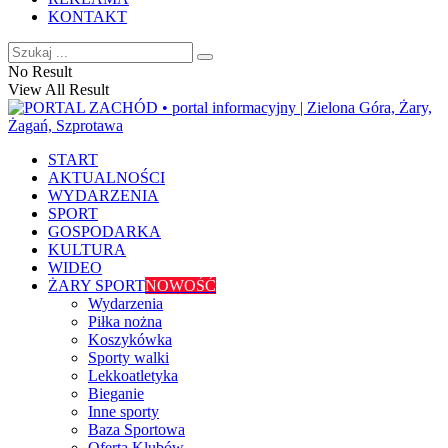
KONTAKT
No Result
View All Result
START
AKTUALNOŚCI
WYDARZENIA
SPORT
GOSPODARKA
KULTURA
WIDEO
ŻARY SPORT
NOWOŚĆ
Wydarzenia
Piłka nożna
Koszykówka
Sporty walki
Lekkoatletyka
Bieganie
Inne sporty
Baza Sportowa
Oferta Klubów