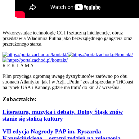
Wykorzystując technologię CGI i sztuczną inteligencję, obraz
przedstawia Władimira Putina jako bezwzględnego gangstera oraz
przerażonego starca.
R E K L A M A
Film przyciąga ogromną uwagę dystrybutorów zarówno po obu
stronach Atlantyku, jak i w Azji. „Putin” został sprzedany TriCoast
na rynek USA i Kanady, gdzie ma trafić do kin 27 września.
Zobacz
także:
Literatura, muzyka i debaty. Dolny Śląsk znów
stanie się stolicą kultury
VII edycja Nagrody PAP im. Ryszarda
Kapuścińskiego – ostatni tydzień na zgłoszenia