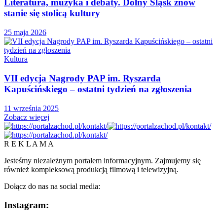
Literatura, muzyka i debaty. Dolny Śląsk znów
stanie się stolicą kultury
25 maja 2026
Kultura
VII edycja Nagrody PAP im. Ryszarda
Kapuścińskiego – ostatni tydzień na zgłoszenia
11 września 2025
Zobacz więcej
R E K L A M A
Jesteśmy niezależnym portalem informacyjnym. Zajmujemy się
również kompleksową produkcją filmową i telewizyjną.
Dołącz do nas na social media:
Instagram: