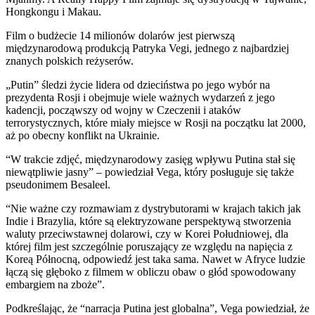
Hongkongu i Makau.
Film o budżecie 14 milionów dolarów jest pierwszą
międzynarodową produkcją Patryka Vegi, jednego z najbardziej
znanych polskich reżyserów.
„Putin” śledzi życie lidera od dzieciństwa po jego wybór na
prezydenta Rosji i obejmuje wiele ważnych wydarzeń z jego
kadencji, począwszy od wojny w Czeczenii i ataków
terrorystycznych, które miały miejsce w Rosji na początku lat 2000,
aż po obecny konflikt na Ukrainie.
“W trakcie zdjęć, międzynarodowy zasięg wpływu Putina stał się
niewątpliwie jasny” – powiedział Vega, który posługuje się także
pseudonimem Besaleel.
“Nie ważne czy rozmawiam z dystrybutorami w krajach takich jak
Indie i Brazylia, które są elektryzowane perspektywą stworzenia
waluty przeciwstawnej dolarowi, czy w Korei Południowej, dla
której film jest szczególnie poruszający ze względu na napięcia z
Koreą Północną, odpowiedź jest taka sama. Nawet w Afryce ludzie
łączą się głęboko z filmem w obliczu obaw o głód spowodowany
embargiem na zboże”.
Podkreślając, że “narracja Putina jest globalna”, Vega powiedział, że