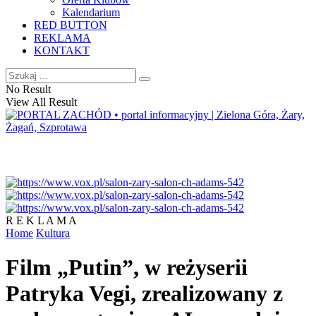
Kalendarium
RED BUTTON
REKLAMA
KONTAKT
No Result
View All Result
R E K L A M A
Home
Kultura
Film „Putin”, w reżyserii
Patryka Vegi, zrealizowany z