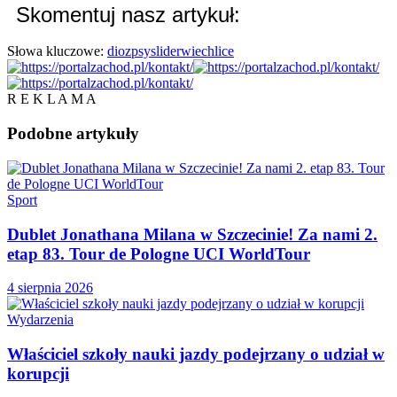
Skomentuj nasz artykuł:
Słowa kluczowe:
dioz
psy
slider
wiechlice
R E K L A M A
Podobne
artykuły
Sport
Dublet Jonathana Milana w Szczecinie! Za nami 2.
etap 83. Tour de Pologne UCI WorldTour
4 sierpnia 2026
Wydarzenia
Właściciel szkoły nauki jazdy podejrzany o udział w
korupcji