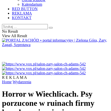
Kalendarium
RED BUTTON
REKLAMA
KONTAKT
No Result
View All Result
R E K L A M A
Home
Wydarzenia
Horror w Wiechlicach. Psy
porzucone w ruinach firmy