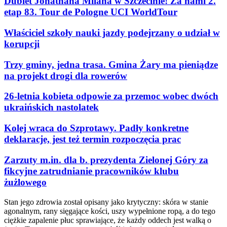
Dublet Jonathana Milana w Szczecinie! Za nami 2.
etap 83. Tour de Pologne UCI WorldTour
Właściciel szkoły nauki jazdy podejrzany o udział w
korupcji
Trzy gminy, jedna trasa. Gmina Żary ma pieniądze
na projekt drogi dla rowerów
26-letnia kobieta odpowie za przemoc wobec dwóch
ukraińskich nastolatek
Kolej wraca do Szprotawy. Padły konkretne
deklaracje, jest też termin rozpoczęcia prac
Zarzuty m.in. dla b. prezydenta Zielonej Góry za
fikcyjne zatrudnianie pracowników klubu
żużlowego
Stan jego zdrowia został opisany jako krytyczny: skóra w stanie
agonalnym, rany sięgające kości, uszy wypełnione ropą, a do tego
ciężkie zapalenie płuc sprawiające, że każdy oddech jest walką o