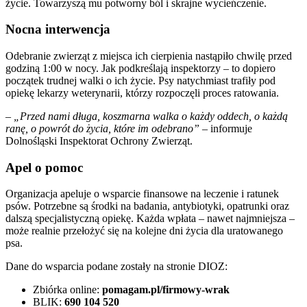
życie. Towarzyszą mu potworny ból i skrajne wycieńczenie.
Nocna interwencja
Odebranie zwierząt z miejsca ich cierpienia nastąpiło chwilę przed
godziną 1:00 w nocy. Jak podkreślają inspektorzy – to dopiero
początek trudnej walki o ich życie. Psy natychmiast trafiły pod
opiekę lekarzy weterynarii, którzy rozpoczęli proces ratowania.
–
„Przed nami długa, koszmarna walka o każdy oddech, o każdą
ranę, o powrót do życia, które im odebrano”
– informuje
Dolnośląski Inspektorat Ochrony Zwierząt.
Apel o pomoc
Organizacja apeluje o wsparcie finansowe na leczenie i ratunek
psów. Potrzebne są środki na badania, antybiotyki, opatrunki oraz
dalszą specjalistyczną opiekę. Każda wpłata – nawet najmniejsza –
może realnie przełożyć się na kolejne dni życia dla uratowanego
psa.
Dane do wsparcia podane zostały na stronie DIOZ:
Zbiórka online:
pomagam.pl/firmowy-wrak
BLIK:
690 104 520