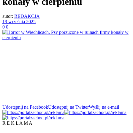
konały w cierpieniu
autor:
REDAKCJA
19 września 2025
0
0
Udostępnij na Facebook
Udostępnij na Twitter
Wyślij na e-mail
R E K L A M A