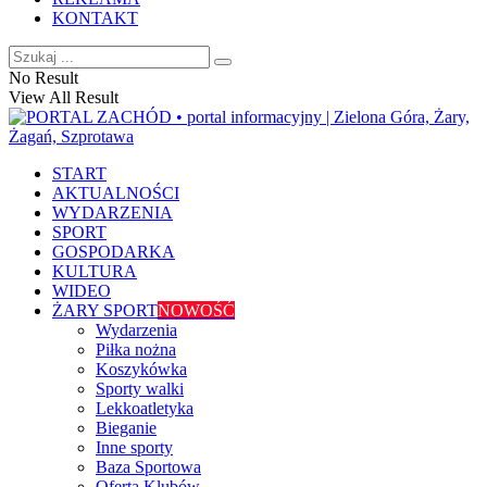
KONTAKT
No Result
View All Result
START
AKTUALNOŚCI
WYDARZENIA
SPORT
GOSPODARKA
KULTURA
WIDEO
ŻARY SPORT
NOWOŚĆ
Wydarzenia
Piłka nożna
Koszykówka
Sporty walki
Lekkoatletyka
Bieganie
Inne sporty
Baza Sportowa
Oferta Klubów