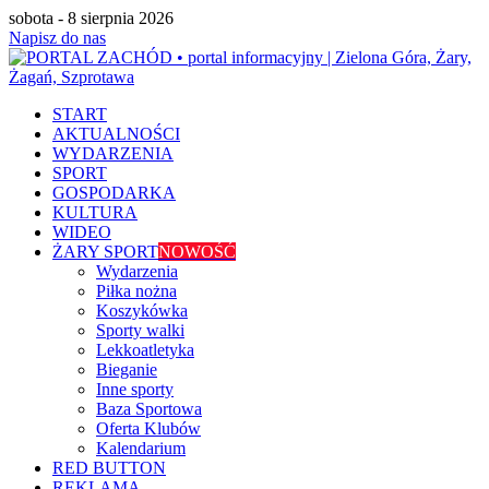
sobota - 8 sierpnia 2026
Napisz do nas
START
AKTUALNOŚCI
WYDARZENIA
SPORT
GOSPODARKA
KULTURA
WIDEO
ŻARY SPORT
NOWOŚĆ
Wydarzenia
Piłka nożna
Koszykówka
Sporty walki
Lekkoatletyka
Bieganie
Inne sporty
Baza Sportowa
Oferta Klubów
Kalendarium
RED BUTTON
REKLAMA