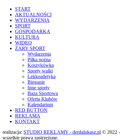
START
AKTUALNOŚCI
WYDARZENIA
SPORT
GOSPODARKA
KULTURA
WIDEO
ŻARY SPORT
Wydarzenia
Piłka nożna
Koszykówka
Sporty walki
Lekkoatletyka
Bieganie
Inne sporty
Baza Sportowa
Oferta Klubów
Kalendarium
RED BUTTON
REKLAMA
KONTAKT
realizacja:
STUDIO REKLAMY - derdalukasz.pl
© 2022 -
wszelkie prawa zastrzeżone.