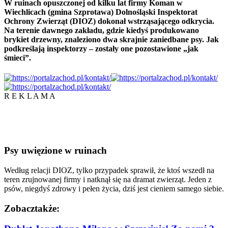
W ruinach opuszczonej od kilku lat firmy Koman w
Wiechlicach (gmina Szprotawa) Dolnośląski Inspektorat
Ochrony Zwierząt (DIOZ) dokonał wstrząsającego odkrycia.
Na terenie dawnego zakładu, gdzie kiedyś produkowano
brykiet drzewny, znaleziono dwa skrajnie zaniedbane psy. Jak
podkreślają inspektorzy – zostały one pozostawione „jak
śmieci”.
R E K L A M A
Psy uwięzione w ruinach
Według relacji DIOZ, tylko przypadek sprawił, że ktoś wszedł na
teren zrujnowanej firmy i natknął się na dramat zwierząt. Jeden z
psów, niegdyś zdrowy i pełen życia, dziś jest cieniem samego siebie.
Zobacz
także: