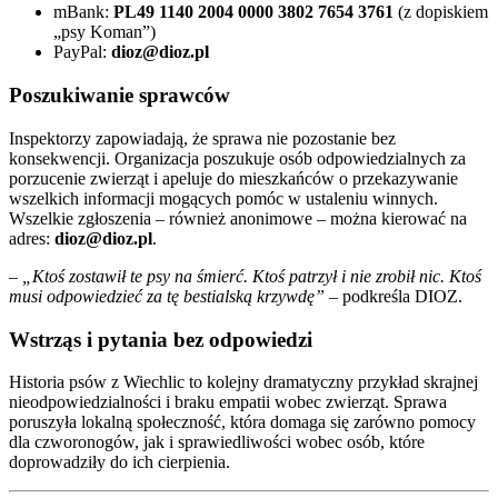
mBank:
PL49 1140 2004 0000 3802 7654 3761
(z dopiskiem
„psy Koman”)
PayPal:
dioz@dioz.pl
Poszukiwanie sprawców
Inspektorzy zapowiadają, że sprawa nie pozostanie bez
konsekwencji. Organizacja poszukuje osób odpowiedzialnych za
porzucenie zwierząt i apeluje do mieszkańców o przekazywanie
wszelkich informacji mogących pomóc w ustaleniu winnych.
Wszelkie zgłoszenia – również anonimowe – można kierować na
adres:
dioz@dioz.pl
.
–
„Ktoś zostawił te psy na śmierć. Ktoś patrzył i nie zrobił nic. Ktoś
musi odpowiedzieć za tę bestialską krzywdę”
– podkreśla DIOZ.
Wstrząs i pytania bez odpowiedzi
Historia psów z Wiechlic to kolejny dramatyczny przykład skrajnej
nieodpowiedzialności i braku empatii wobec zwierząt. Sprawa
poruszyła lokalną społeczność, która domaga się zarówno pomocy
dla czworonogów, jak i sprawiedliwości wobec osób, które
doprowadziły do ich cierpienia.