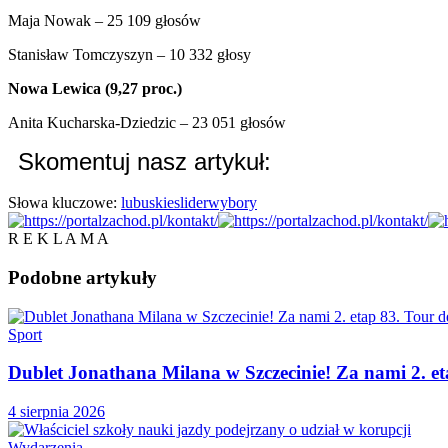
Maja Nowak – 25 109 głosów
Stanisław Tomczyszyn – 10 332 głosy
Nowa Lewica (9,27 proc.)
Anita Kucharska-Dziedzic – 23 051 głosów
Skomentuj nasz artykuł:
Słowa kluczowe:
lubuskie
slider
wybory
R E K L A M A
Podobne
artykuły
Sport
Dublet Jonathana Milana w Szczecinie! Za nami 2. e
4 sierpnia 2026
Wydarzenia