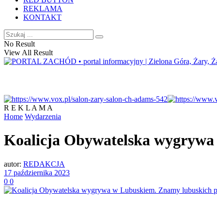
REKLAMA
KONTAKT
No Result
View All Result
R E K L A M A
Home
Wydarzenia
Koalicja Obywatelska wygrywa
autor:
REDAKCJA
17 października 2023
0
0