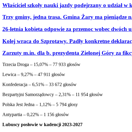
Właściciel szkoły nauki jazdy podejrzany o udział w 
Trzy gminy, jedna trasa. Gmina Żary ma pieniądze n
26-letnia kobieta odpowie za przemoc wobec dwóch u
Kolej wraca do Szprotawy. Padły konkretne deklaracje
Zarzuty m.in. dla b. prezydenta Zielonej Góry za fi
Trzecia Droga – 15,07% – 77 933 głosów
Lewica – 9,27% – 47 911 głosów
Konfederacja – 6,51% – 33 672 głosów
Bezpartyjni Samorządowcy – 2,31% – 11 954 głosów
Polska Jest Jedna – 1,12% – 5 794 głosy
Antypartia – 0,22% – 1 156 głosów
Lubuscy posłowie w kadencji 2023-2027