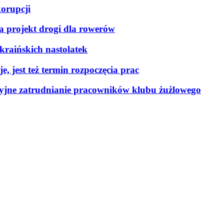
korupcji
a projekt drogi dla rowerów
kraińskich nastolatek
, jest też termin rozpoczęcia prac
kcyjne zatrudnianie pracowników klubu żużlowego