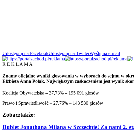
Udostępnij na Facebook
Udostępnij na Twitter
Wyślij na e-mail
R E K L A M A
Znamy oficjalne wyniki głosowania w wyborach do sejmu w okręgu
Elżbieta Anna Polak. Największym zaskoczeniem jest wynik sko
Koalicja Obywatelska – 37,73% – 195 091 głosów
Prawo i Sprawiedliwość – 27,76% – 143 530 głosów
Zobacz
także:
Dublet Jonathana Milana w Szczecinie! Za nami 2. e