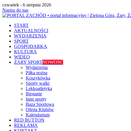
czwartek - 6 sierpnia 2026
Napisz do nas
START
AKTUALNOŚCI
WYDARZENIA
SPORT
GOSPODARKA
KULTURA
WIDEO
ŻARY SPORT
NOWOŚĆ
Wydarzenia
Piłka nożna
Koszykówka
Sporty walki
Lekkoatletyka
Bieganie
Inne sporty
Baza Sportowa
Oferta Klubów
Kalendarium
RED BUTTON
REKLAMA
KONTAKT