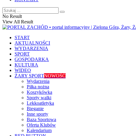
No Result
View All Result
START
AKTUALNOŚCI
WYDARZENIA
SPORT
GOSPODARKA
KULTURA
WIDEO
ŻARY SPORT
NOWOŚĆ
Wydarzenia
Piłka nożna
Koszykówka
Sporty walki
Lekkoatletyka
Bieganie
Inne sporty
Baza Sportowa
Oferta Klubów
Kalendarium
RED BUTTON