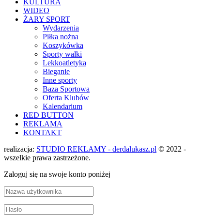
KULTURA
WIDEO
ŻARY SPORT
Wydarzenia
Piłka nożna
Koszykówka
Sporty walki
Lekkoatletyka
Bieganie
Inne sporty
Baza Sportowa
Oferta Klubów
Kalendarium
RED BUTTON
REKLAMA
KONTAKT
realizacja:
STUDIO REKLAMY - derdalukasz.pl
© 2022 -
wszelkie prawa zastrzeżone.
Zaloguj się na swoje konto poniżej