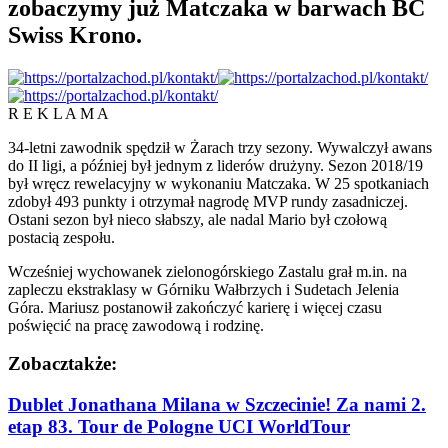
zobaczymy już Matczaka w barwach BC
Swiss Krono.
R E K L A M A
34-letni zawodnik spędził w Żarach trzy sezony. Wywalczył awans
do II ligi, a później był jednym z liderów drużyny. Sezon 2018/19
był wręcz rewelacyjny w wykonaniu Matczaka. W 25 spotkaniach
zdobył 493 punkty i otrzymał nagrodę MVP rundy zasadniczej.
Ostani sezon był nieco słabszy, ale nadal Mario był czołową
postacią zespołu.
Wcześniej wychowanek zielonogórskiego Zastalu grał m.in. na
zapleczu ekstraklasy w Górniku Wałbrzych i Sudetach Jelenia
Góra. Mariusz postanowił zakończyć karierę i więcej czasu
poświęcić na pracę zawodową i rodzinę.
Zobacz
także:
Dublet Jonathana Milana w Szczecinie! Za nami 2.
etap 83. Tour de Pologne UCI WorldTour