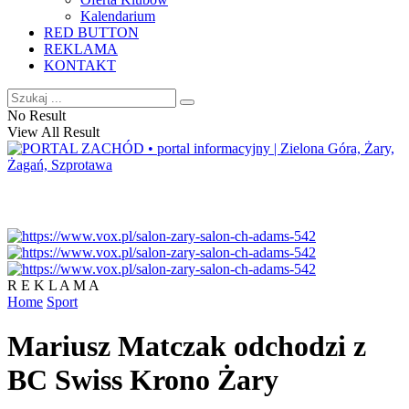
Kalendarium
RED BUTTON
REKLAMA
KONTAKT
No Result
View All Result
R E K L A M A
Home
Sport
Mariusz Matczak odchodzi z
BC Swiss Krono Żary