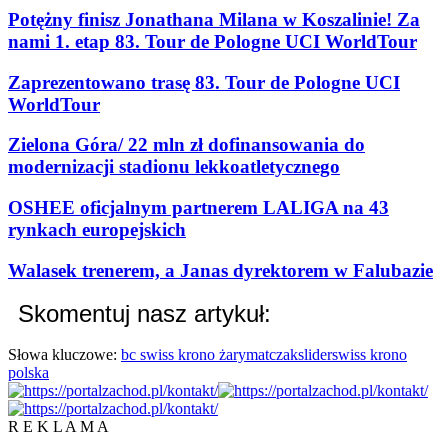
Potężny finisz Jonathana Milana w Koszalinie! Za
nami 1. etap 83. Tour de Pologne UCI WorldTour
Zaprezentowano trasę 83. Tour de Pologne UCI
WorldTour
Zielona Góra/ 22 mln zł dofinansowania do
modernizacji stadionu lekkoatletycznego
OSHEE oficjalnym partnerem LALIGA na 43
rynkach europejskich
Walasek trenerem, a Janas dyrektorem w Falubazie
Skomentuj nasz artykuł:
Słowa kluczowe:
bc swiss krono żary
matczak
slider
swiss krono
polska
R E K L A M A