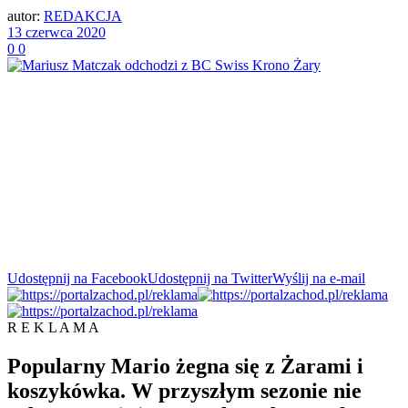
autor:
REDAKCJA
13 czerwca 2020
0
0
Udostępnij na Facebook
Udostępnij na Twitter
Wyślij na e-mail
R E K L A M A
Popularny Mario żegna się z Żarami i
koszykówka. W przyszłym sezonie nie