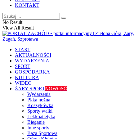
KONTAKT
No Result
View All Result
START
AKTUALNOŚCI
WYDARZENIA
SPORT
GOSPODARKA
KULTURA
WIDEO
ŻARY SPORT
NOWOŚĆ
Wydarzenia
Piłka nożna
Koszykówka
Sporty walki
Lekkoatletyka
Bieganie
Inne sporty
Baza Sportowa
Oferta Klubów