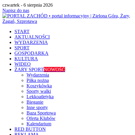
czwartek - 6 sierpnia 2026
Napisz do nas
START
AKTUALNOŚCI
WYDARZENIA
SPORT
GOSPODARKA
KULTURA
WIDEO
ŻARY SPORT
NOWOŚĆ
Wydarzenia
Piłka nożna
Koszykówka
Sporty walki
Lekkoatletyka
Bieganie
Inne sporty
Baza Sportowa
Oferta Klubów
Kalendarium
RED BUTTON
REKLAMA