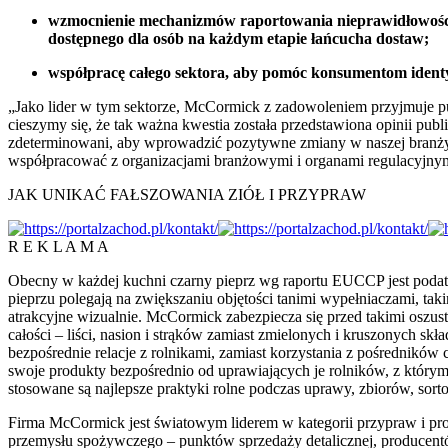
wzmocnienie mechanizmów raportowania nieprawidłowości 
dostępnego dla osób na każdym etapie łańcucha dostaw;
współpracę całego sektora, aby pomóc konsumentom identyf
„Jako lider w tym sektorze, McCormick z zadowoleniem przyjmuje p
cieszymy się, że tak ważna kwestia została przedstawiona opinii p
zdeterminowani, aby wprowadzić pozytywne zmiany w naszej branży. N
współpracować z organizacjami branżowymi i organami regulacyjnym
JAK UNIKAĆ FAŁSZOWANIA ZIÓŁ I PRZYPRAW
R E K L A M A
Obecny w każdej kuchni czarny pieprz wg raportu EUCCP jest podatn
pieprzu polegają na zwiększaniu objętości tanimi wypełniaczami, takim
atrakcyjne wizualnie. McCormick zabezpiecza się przed takimi oszus
całości – liści, nasion i strąków zamiast zmielonych i kruszonych 
bezpośrednie relacje z rolnikami, zamiast korzystania z pośrednik
swoje produkty bezpośrednio od uprawiających je rolników, z którymi
stosowane są najlepsze praktyki rolne podczas uprawy, zbiorów, sor
Firma McCormick jest światowym liderem w kategorii przypraw i pr
przemysłu spożywczego – punktów sprzedaży detalicznej, producentó