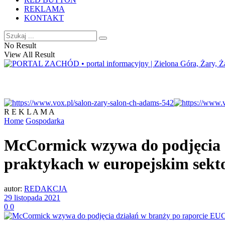
REKLAMA
KONTAKT
No Result
View All Result
R E K L A M A
Home
Gospodarka
McCormick wzywa do podjęcia d
praktykach w europejskim sekto
autor:
REDAKCJA
29 listopada 2021
0
0