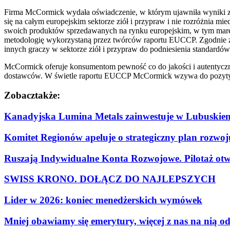
Firma McCormick wydała oświadczenie, w którym ujawniła wyniki ze
się na całym europejskim sektorze ziół i przypraw i nie rozróżnia 
swoich produktów sprzedawanych na rynku europejskim, w tym marek
metodologię wykorzystaną przez twórców raportu EUCCP. Zgodnie
innych graczy w sektorze ziół i przypraw do podniesienia standardów
McCormick oferuje konsumentom pewność co do jakości i autentyczno
dostawców. W świetle raportu EUCCP McCormick wzywa do pozytyw
Zobacz
także:
Kanadyjska Lumina Metals zainwestuje w Lubuskiem
Komitet Regionów apeluje o strategiczny plan rozwo
Ruszają Indywidualne Konta Rozwojowe. Pilotaż otwi
SWISS KRONO. DOŁĄCZ DO NAJLEPSZYCH
Lider w 2026: koniec menedżerskich wymówek
Mniej obawiamy się emerytury, więcej z nas na nią o