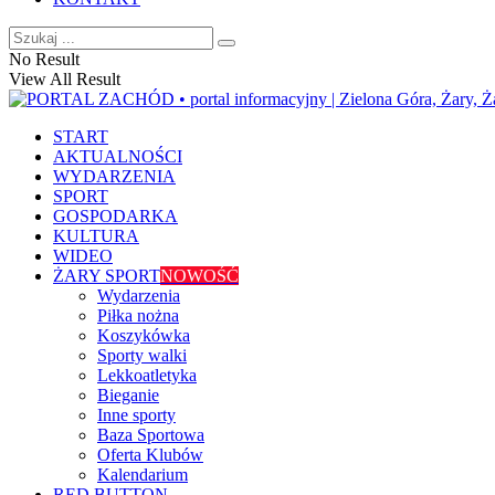
No Result
View All Result
START
AKTUALNOŚCI
WYDARZENIA
SPORT
GOSPODARKA
KULTURA
WIDEO
ŻARY SPORT
NOWOŚĆ
Wydarzenia
Piłka nożna
Koszykówka
Sporty walki
Lekkoatletyka
Bieganie
Inne sporty
Baza Sportowa
Oferta Klubów
Kalendarium
RED BUTTON