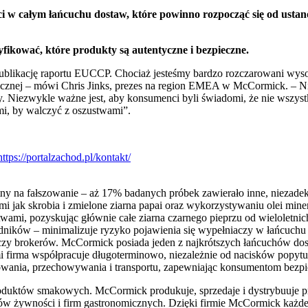
w całym łańcuchu dostaw, które powinno rozpocząć się od usta
ikować, które produkty są autentyczne i bezpieczne.
ublikację raportu EUCCP. Chociaż jesteśmy bardzo rozczarowani wys
ublicznej – mówi Chris Jinks, prezes na region EMEA w McCormick. – N
iezwykle ważne jest, aby konsumenci byli świadomi, że nie wszystkie
i, by walczyć z oszustwami”.
y na fałszowanie – aż 17% badanych próbek zawierało inne, niezadekl
i jak skrobia i zmielone ziarna papai oraz wykorzystywaniu olei minera
twami, pozyskując głównie całe ziarna czarnego pieprzu od wieloletn
składników – minimalizuje ryzyko pojawienia się wypełniaczy w łańcuc
ów czy brokerów. McCormick posiada jeden z najkrótszych łańcuchów d
 firma współpracuje długoterminowo, niezależnie od nacisków popytu i 
towania, przechowywania i transportu, zapewniając konsumentom bezpi
oduktów smakowych. McCormick produkuje, sprzedaje i dystrybuuje pr
w żywności i firm gastronomicznych. Dzięki firmie McCormick każdego 