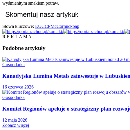
wyśmienitym smakiem potraw.
Skomentuj nasz artykuł:
Słowa kluczowe:
EUCCP
McCormick
pap
R E K L A M A
Podobne
artykuły
Gospodarka
Kanadyjska Lumina Metals zainwestuje w Lubuskiem
16 czerwca 2026
Gospodarka
Komitet Regionów apeluje o strategiczny plan rozwo
12 maja 2026
Zobacz więcej