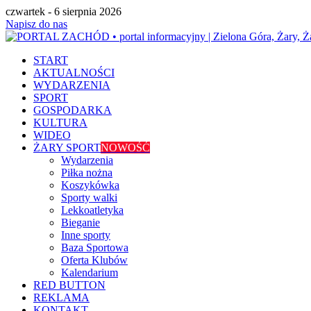
czwartek - 6 sierpnia 2026
Napisz do nas
START
AKTUALNOŚCI
WYDARZENIA
SPORT
GOSPODARKA
KULTURA
WIDEO
ŻARY SPORT
NOWOŚĆ
Wydarzenia
Piłka nożna
Koszykówka
Sporty walki
Lekkoatletyka
Bieganie
Inne sporty
Baza Sportowa
Oferta Klubów
Kalendarium
RED BUTTON
REKLAMA
KONTAKT