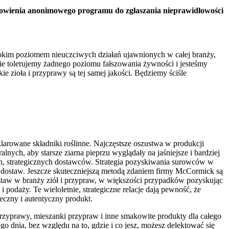
nowienia anonimowego programu do zgłaszania nieprawidłowości
okim poziomem nieuczciwych działań ujawnionych w całej branży,
ie tolerujemy żadnego poziomu fałszowania żywności i jesteśmy
 zioła i przyprawy są tej samej jakości. Będziemy ściśle
arowane składniki roślinne. Najczęstsze oszustwa w produkcji
lnych, aby starsze ziarna pieprzu wyglądały na jaśniejsze i bardziej
ich, strategicznych dostawców. Strategia pozyskiwania surowców w
hu dostaw. Jeszcze skuteczniejszą metodą zdaniem firmy McCormick są
ostaw w branży ziół i przypraw, w większości przypadków pozyskując
podaży. Te wieloletnie, strategiczne relacje dają pewność, że
eczny i autentyczny produkt.
zyprawy, mieszanki przypraw i inne smakowite produkty dla całego
dnia, bez względu na to, gdzie i co jesz, możesz delektować się