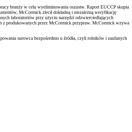
łpracy branży w celu wyeliminowania oszustw. Raport EUCCP skupia
sumentów, McCormick zlecił dokładną i niezależną weryfikację
ych laboratoriów przy użyciu narzędzi odzwierciedlających
nych z produkowanych przez McCormick przypraw. McCormick wzywa
powania surowca bezpośrednio u źródła, czyli rolników i zaufanych