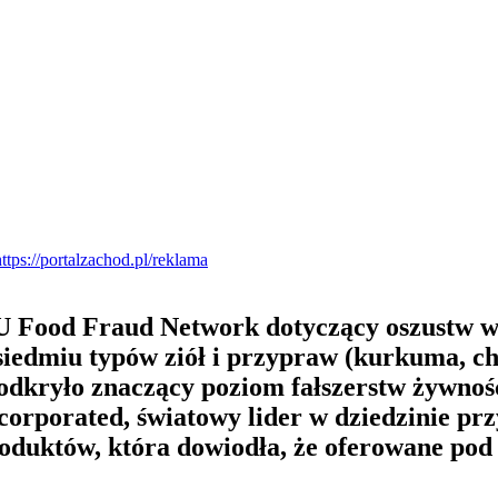
EU Food Fraud Network dotyczący oszustw w 
edmiu typów ziół i przypraw (kurkuma, chil
odkryło znaczący poziom fałszerstw żywnoś
orporated, światowy lider w dziedzinie prz
 produktów, która dowiodła, że oferowane po