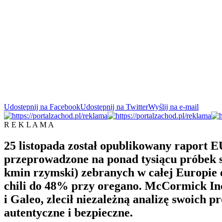
Udostępnij na Facebook
Udostępnij na Twitter
Wyślij na e-mail
R E K L A M A
25 listopada został opublikowany raport 
przeprowadzone na ponad tysiącu próbek si
kmin rzymski) zebranych w całej Europie 
chili do 48% przy oregano. McCormick Inc
i Galeo, zlecił niezależną analizę swoich
autentyczne i bezpieczne.