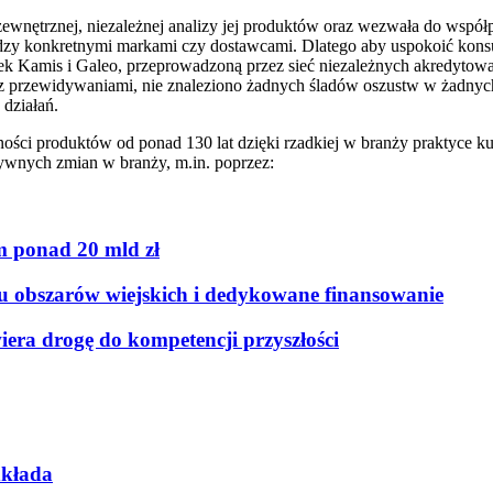
wnętrznej, niezależnej analizy jej produktów oraz wezwała do wspó
miedzy konkretnymi markami czy dostawcami. Dlatego aby uspokoić kon
 Kamis i Galeo, przeprowadzoną przez sieć niezależnych akredytowan
 z przewidywaniami, nie znaleziono żadnych śladów oszustw w żad
 działań.
ści produktów od ponad 130 lat dzięki rzadkiej w branży praktyce ku
nych zmian w branży, m.in. poprzez:
 ponad 20 mld zł
ju obszarów wiejskich i dedykowane finansowanie
era drogę do kompetencji przyszłości
dkłada