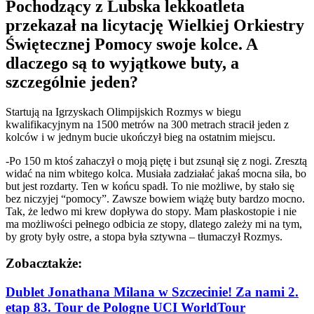
Pochodzący z Lubska lekkoatleta
przekazał na licytację Wielkiej Orkiestry
Świętecznej Pomocy swoje kolce. A
dlaczego są to wyjątkowe buty, a
szczególnie jeden?
Startują na Igrzyskach Olimpijskich Rozmys w biegu
kwalifikacyjnym na 1500 metrów na 300 metrach stracił jeden z
kolców i w jednym bucie ukończył bieg na ostatnim miejscu.
-Po 150 m ktoś zahaczył o moją piętę i but zsunął się z nogi. Zresztą
widać na nim wbitego kolca. Musiała zadziałać jakaś mocna siła, bo
but jest rozdarty. Ten w końcu spadł. To nie możliwe, by stało się
bez niczyjej “pomocy”. Zawsze bowiem wiążę buty bardzo mocno.
Tak, że ledwo mi krew dopływa do stopy. Mam płaskostopie i nie
ma możliwości pełnego odbicia ze stopy, dlatego zależy mi na tym,
by groty były ostre, a stopa była sztywna – tłumaczył Rozmys.
Zobacz
także:
Dublet Jonathana Milana w Szczecinie! Za nami 2.
etap 83. Tour de Pologne UCI WorldTour