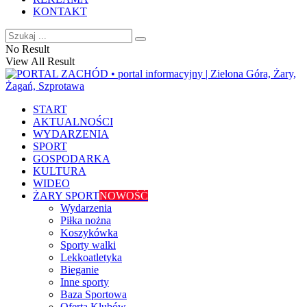
KONTAKT
No Result
View All Result
START
AKTUALNOŚCI
WYDARZENIA
SPORT
GOSPODARKA
KULTURA
WIDEO
ŻARY SPORT
NOWOŚĆ
Wydarzenia
Piłka nożna
Koszykówka
Sporty walki
Lekkoatletyka
Bieganie
Inne sporty
Baza Sportowa
Oferta Klubów