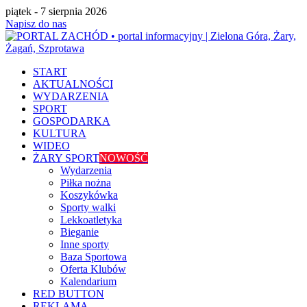
piątek - 7 sierpnia 2026
Napisz do nas
START
AKTUALNOŚCI
WYDARZENIA
SPORT
GOSPODARKA
KULTURA
WIDEO
ŻARY SPORT
NOWOŚĆ
Wydarzenia
Piłka nożna
Koszykówka
Sporty walki
Lekkoatletyka
Bieganie
Inne sporty
Baza Sportowa
Oferta Klubów
Kalendarium
RED BUTTON
REKLAMA