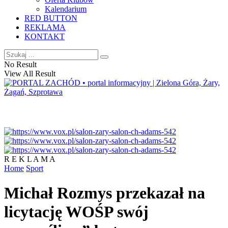
Kalendarium
RED BUTTON
REKLAMA
KONTAKT
No Result
View All Result
R E K L A M A
Home
Sport
Michał Rozmys przekazał na
licytację WOŚP swój