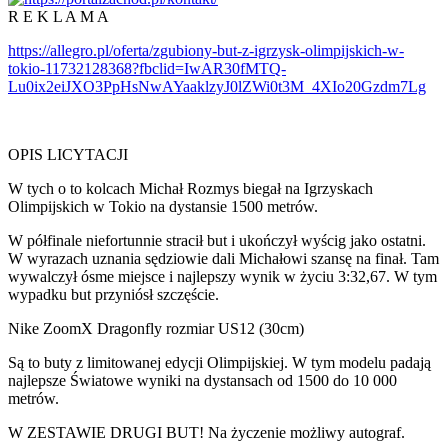
R E K L A M A
https://allegro.pl/oferta/zgubiony-but-z-igrzysk-olimpijskich-w-
tokio-11732128368?fbclid=IwAR30fMTQ-
Lu0ix2eiJXO3PpHsNwAYaaklzyJ0lZWi0t3M_4XIo20Gzdm7Lg
OPIS LICYTACJI
W tych o to kolcach Michał Rozmys biegał na Igrzyskach
Olimpijskich w Tokio na dystansie 1500 metrów.
W półfinale niefortunnie stracił but i ukończył wyścig jako ostatni.
W wyrazach uznania sędziowie dali Michałowi szansę na finał. Tam
wywalczył ósme miejsce i najlepszy wynik w życiu 3:32,67. W tym
wypadku but przyniósł szczęście.
Nike ZoomX Dragonfly rozmiar US12 (30cm)
Są to buty z limitowanej edycji Olimpijskiej. W tym modelu padają
najlepsze Światowe wyniki na dystansach od 1500 do 10 000
metrów.
W ZESTAWIE DRUGI BUT! Na życzenie możliwy autograf.