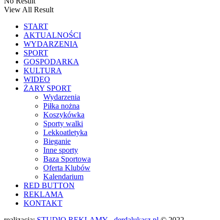
No Result
View All Result
START
AKTUALNOŚCI
WYDARZENIA
SPORT
GOSPODARKA
KULTURA
WIDEO
ŻARY SPORT
Wydarzenia
Piłka nożna
Koszykówka
Sporty walki
Lekkoatletyka
Bieganie
Inne sporty
Baza Sportowa
Oferta Klubów
Kalendarium
RED BUTTON
REKLAMA
KONTAKT
realizacja:
STUDIO REKLAMY - derdalukasz.pl
© 2022 -