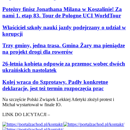
Potężny finisz Jonathana Milana w Koszalinie! Za
nami 1. etap 83. Tour de Pologne UCI WorldTour
Właściciel szkoły nauki jazdy podejrzany o udział w
korupcji
Trzy gminy, jedna trasa. Gmina Żary ma pieniądze
na projekt drogi dla rowerów
26-letnia kobieta odpowie za przemoc wobec dwóch
ukraińskich nastolatek
Kolej wraca do Szprotawy. Padły konkretne
deklaracje, jest też termin rozpoczęcia prac
Na szczęście Polski Związek Lekkiej Atletyki złożył protest i
Michał wystartował w finale IO.
LINK DO LICYTACJI –