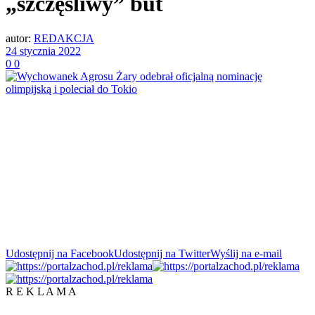
„szczęśliwy” but
autor:
REDAKCJA
24 stycznia 2022
0
0
Udostępnij na Facebook
Udostępnij na Twitter
Wyślij na e-mail
R E K L A M A