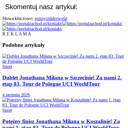
Skomentuj nasz artykuł:
Słowa kluczowe:
rozmys
slider
wośp
R E K L A M A
Podobne
artykuły
Sport
Dublet Jonathana Milana w Szczecinie! Za nami 2.
etap 83. Tour de Pologne UCI WorldTour
4 sierpnia 2026
Sport
Potężny finisz Jonathana Milana w Koszalinie! Za
nami 1. etap 83. Tour de Pologne UCI WorldTour