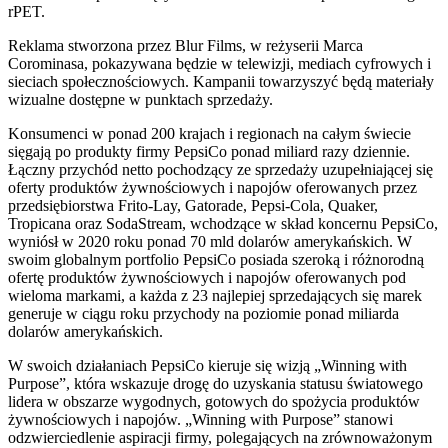
rPET.
Reklama stworzona przez Blur Films, w reżyserii Marca
Corominasa, pokazywana będzie w telewizji, mediach cyfrowych i
sieciach społecznościowych. Kampanii towarzyszyć będą materiały
wizualne dostępne w punktach sprzedaży.
Konsumenci w ponad 200 krajach i regionach na całym świecie
sięgają po produkty firmy PepsiCo ponad miliard razy dziennie.
Łączny przychód netto pochodzący ze sprzedaży uzupełniającej się
oferty produktów żywnościowych i napojów oferowanych przez
przedsiębiorstwa Frito-Lay, Gatorade, Pepsi-Cola, Quaker,
Tropicana oraz SodaStream, wchodzące w skład koncernu PepsiCo,
wyniósł w 2020 roku ponad 70 mld dolarów amerykańskich. W
swoim globalnym portfolio PepsiCo posiada szeroką i różnorodną
ofertę produktów żywnościowych i napojów oferowanych pod
wieloma markami, a każda z 23 najlepiej sprzedających się marek
generuje w ciągu roku przychody na poziomie ponad miliarda
dolarów amerykańskich.
W swoich działaniach PepsiCo kieruje się wizją „Winning with
Purpose”, która wskazuje drogę do uzyskania statusu światowego
lidera w obszarze wygodnych, gotowych do spożycia produktów
żywnościowych i napojów. „Winning with Purpose” stanowi
odzwierciedlenie aspiracji firmy, polegających na zrównoważonym