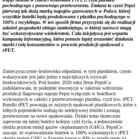
pochodzącego z ponownego przetworzenia. Zmiana ta czyni Pepsi
pierwszą tak dużą marką napojów gazowanych w Polsce, której
wszystkie butelki będą produkowane z plastiku pochodzącego w
100% z recyklingu. W ten sposób firma przyczynia się do realizacji
założeń gospodarki obiegu zamkniętego, w której surowce mogą
być wykorzystywane wielokrotnie. Cała inicjatywa jest wsparta
kampanią informacyjną, która pomoże lepiej zrozumieć działania
marki i rolę konsumentów w procesie produkcji opakowań z
rPET.
Zanieczyszczenie środowiska odpadami, w tym plastikiem, często
wskazywane jest jako jedno z największych wyzwań
środowiskowych. Pod koniec 2020 roku firma PepsiCo
zadeklarowała, że podejmie inwestycje w zakresie wdrożenia
produkcji flagowego napoju Pepsi wyłącznie w butelkach
wykonanych w całości z przetworzonego plastiku, czyli tzw. rPET.
Butelki rPET powstają ze zużytych opakowań plastikowych, które z
żółtych pojemników trafiają do selektywnej zbiórki i zostają
przetworzone na nowe opakowania. Dzięki temu skutecznie
zapewnia się takiej butelce kolejny cykl życia, a jednocześnie
obniża poziom emisji gazów cieplarnianych (GHG). PepsiCo
szacuje, że wprowadzenie butelek w 100% wykonanych z rPET
obniży emisję GHG w Europie nawet o 40% w przeliczeniu na