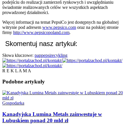
podejściu do realizacji zamierzeń rynkowych i uwzględnianiu
świadomie realizowanych celów we wszystkich aspektach
prowadzonej działalności.
Więcej informacji na temat PepsiCo jest dostępnych na globalnej
witrynie pod adresem
www.pepsico.com
oraz na polskiej stronie
firmy
http://www.pepsicopoland.com
.
Skomentuj nasz artykuł:
Słowa kluczowe:
pap
pepsi
recykling
R E K L A M A
Podobne
artykuły
Gospodarka
Kanadyjska Lumina Metals zainwestuje w
Lubuskiem ponad 20 mld zł