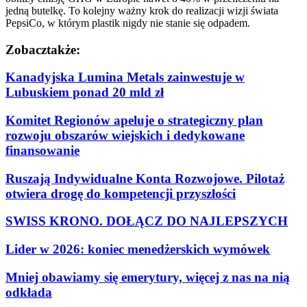
jedną butelkę. To kolejny ważny krok do realizacji wizji świata
PepsiCo, w którym plastik nigdy nie stanie się odpadem.
Zobacz
także:
Kanadyjska Lumina Metals zainwestuje w
Lubuskiem ponad 20 mld zł
Komitet Regionów apeluje o strategiczny plan
rozwoju obszarów wiejskich i dedykowane
finansowanie
Ruszają Indywidualne Konta Rozwojowe. Pilotaż
otwiera drogę do kompetencji przyszłości
SWISS KRONO. DOŁĄCZ DO NAJLEPSZYCH
Lider w 2026: koniec menedżerskich wymówek
Mniej obawiamy się emerytury, więcej z nas na nią
odkłada