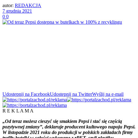
autor:
REDAKCJA
7 grudnia 2021
0
0
Udostępnij na Facebook
Udostępnij na Twitter
Wyślij na e-mail
R E K L A M A
„Od teraz możesz cieszyć się smakiem Pepsi i stać się częścią
pozytywnej zmiany”, deklaruje producent kultowego napoju Pepsi.
W listopadzie 2021 roku do produkcji w polskich zakładach firmy
trafiły butelki w całości wykonane z rPET, czyli plastiku