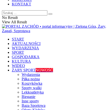
KONTAKT
No Result
View All Result
START
AKTUALNOŚCI
WYDARZENIA
SPORT
GOSPODARKA
KULTURA
WIDEO
ŻARY SPORT
NOWOŚĆ
Wydarzenia
Piłka nożna
Koszykówka
Sporty walki
Lekkoatletyka
Bieganie
Inne sporty
Baza Sportowa
Oferta Klubów