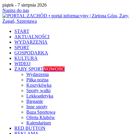
piątek - 7 sierpnia 2026
Napisz do nas
START
AKTUALNOŚCI
WYDARZENIA
SPORT
GOSPODARKA
KULTURA
WIDEO
ŻARY SPORT
NOWOŚĆ
Wydarzenia
Piłka nożna
Koszykówka
Sporty walki
Lekkoatletyka
Bieganie
Inne sporty
Baza Sportowa
Oferta Klubów
Kalendarium
RED BUTTON
REKLAMA