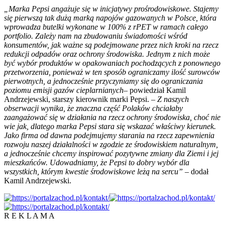
„Marka Pepsi angażuje się w inicjatywy prośrodowiskowe. Stajemy
się pierwszą tak dużą marką napojów gazowanych w Polsce, która
wprowadza butelki wykonane w 100% z rPET w ramach całego
portfolio. Zależy nam na zbudowaniu świadomości wśród
konsumentów, jak ważne są podejmowane przez nich kroki na rzecz
redukcji odpadów oraz ochrony środowiska. Jednym z nich może
być wybór produktów w opakowaniach pochodzących z ponownego
przetworzenia, ponieważ w ten sposób ograniczamy ilość surowców
pierwotnych, a jednocześnie przyczyniamy się do ograniczania
poziomu emisji gazów cieplarnianych
–
powiedział Kamil
Andrzejewski, starszy kierownik marki Pepsi.
– Z naszych
obserwacji wynika, że znaczna część Polaków chciałaby
zaangażować się w działania na rzecz ochrony środowiska, choć nie
wie jak, dlatego marka Pepsi stara się wskazać właściwy kierunek.
Jako firma od dawna podejmujemy starania na rzecz zapewnienia
rozwoju naszej działalności w zgodzie ze środowiskiem naturalnym,
a jednocześnie chcemy inspirować pozytywne zmiany dla Ziemi i jej
mieszkańców. Udowadniamy, że Pepsi to dobry wybór dla
wszystkich, którym kwestie środowiskowe leżą na sercu” –
dodał
Kamil Andrzejewski.
R E K L A M A