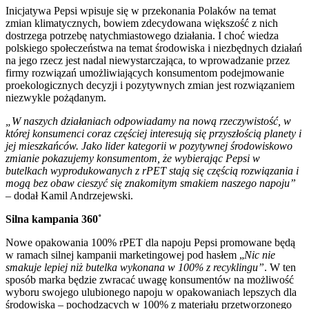
Inicjatywa Pepsi wpisuje się w przekonania Polaków na temat
zmian klimatycznych, bowiem zdecydowana większość z nich
dostrzega potrzebę natychmiastowego działania. I choć wiedza
polskiego społeczeństwa na temat środowiska i niezbędnych działań
na jego rzecz jest nadal niewystarczająca, to wprowadzanie przez
firmy rozwiązań umożliwiających konsumentom podejmowanie
proekologicznych decyzji i pozytywnych zmian jest rozwiązaniem
niezwykle pożądanym.
„W naszych działaniach odpowiadamy na nową rzeczywistość, w
której konsumenci coraz częściej interesują się przyszłością planety i
jej mieszkańców. Jako lider kategorii w pozytywnej środowiskowo
zmianie pokazujemy konsumentom, że wybierając Pepsi w
butelkach wyprodukowanych z rPET stają się częścią rozwiązania i
mogą bez obaw cieszyć się znakomitym smakiem naszego napoju”
– dodał Kamil Andrzejewski.
Silna kampania 360˚
Nowe opakowania 100% rPET dla napoju Pepsi promowane będą
w ramach silnej kampanii marketingowej pod hasłem „
Nic nie
smakuje lepiej niż butelka wykonana w 100% z recyklingu”
. W ten
sposób marka będzie zwracać uwagę konsumentów na możliwość
wyboru swojego ulubionego napoju w opakowaniach lepszych dla
środowiska – pochodzących w 100% z materiału przetworzonego